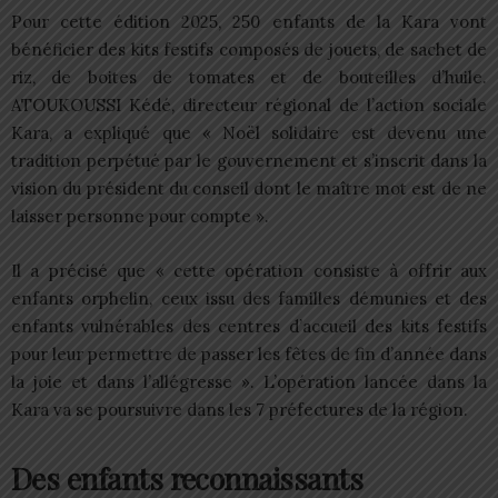
Pour cette édition 2025, 250 enfants de la Kara vont
bénéficier des kits festifs composés de jouets, de sachet de
riz, de boites de tomates et de bouteilles d’huile.
ATOUKOUSSI Kédé, directeur régional de l’action sociale
Kara, a expliqué que « Noël solidaire est devenu une
tradition perpétué par le gouvernement et s’inscrit dans la
vision du président du conseil dont le maître mot est de ne
laisser personne pour compte ».
Il a précisé que « cette opération consiste à offrir aux
enfants orphelin, ceux issu des familles démunies et des
enfants vulnérables des centres d’accueil des kits festifs
pour leur permettre de passer les fêtes de fin d’année dans
la joie et dans l’allégresse ». L’opération lancée dans la
Kara va se poursuivre dans les 7 préfectures de la région.
Des enfants reconnaissants