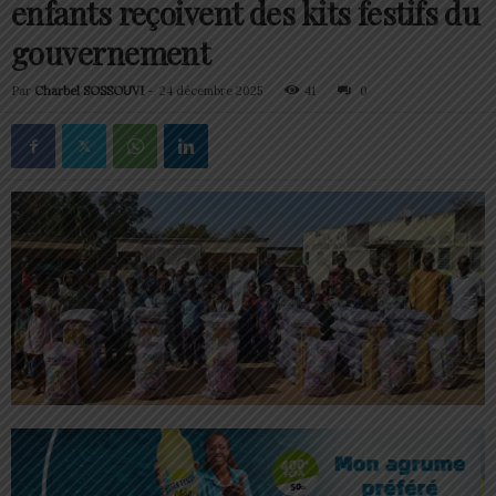
enfants reçoivent des kits festifs du
gouvernement
Par
Charbel SOSSOUVI
-
24 décembre 2025
41
0