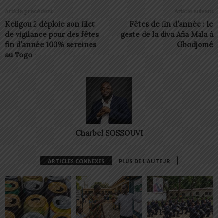
Article précédent
Article suivant
Keligou 2 déploie son filet
Fêtes de fin d’année : le
de vigilance pour des fêtes
geste de la diva Afia Mala à
fin d’année 100% sereines
Gbodjomé
au Togo
Charbel SOSSOUVI
ARTICLES CONNEXES
PLUS DE L'AUTEUR