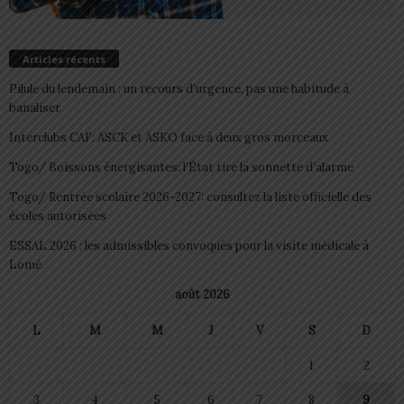
Articles récents
Pilule du lendemain : un recours d’urgence, pas une habitude à
banaliser
Interclubs CAF: ASCK et ASKO face à deux gros morceaux
Togo/ Boissons énergisantes: l’État tire la sonnette d’alarme
Togo/ Rentrée scolaire 2026-2027: consultez la liste officielle des
écoles autorisées
ESSAL 2026 : les admissibles convoqués pour la visite médicale à
Lomé
août 2026
L
M
M
J
V
S
D
1
2
3
4
5
6
7
8
9