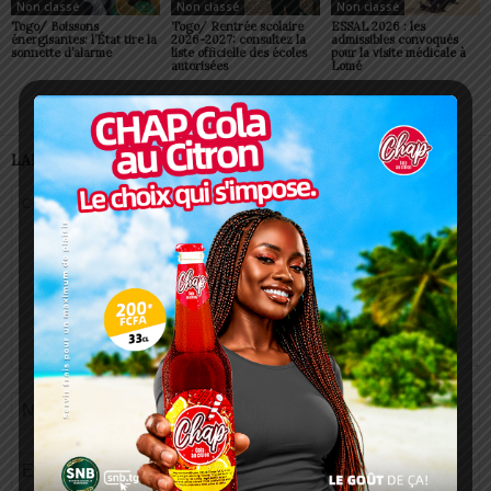
Non classé
Non classé
Non classé
Togo/ Boissons
Togo/ Rentrée scolaire
ESSAL 2026 : les
énergisantes: l’État tire la
2026-2027: consultez la
admissibles convoqués
sonnette d’alarme
liste officielle des écoles
pour la visite médicale à
autorisées
Lomé
LAISSER UN COMMENTAIRE