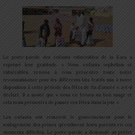
Le porte-parole des enfants vulnérables de la Kara a
exprimé leur gratitude. « Nous, enfants orphelins et
vulnérables, tenons à vous présenter toute notre
reconnaissance pour les différents kits festifs mis à notre
disposition à cette période des fêtes de fin d’année », a-t-il
déclaré. Il a ajouté que « nous en ferons un bon usage et
cela nous permettra de passer ces fêtes dans la joie ».
Les enfants ont remercié le gouvernement pour le
soulagement des peines qu’endurent leurs parents en ces
moments difficiles. Le porte-parole a demandé au préfet