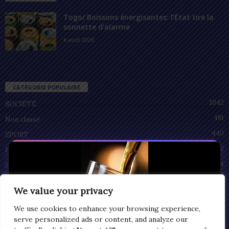
Togo/ Boissons énergisantes: l’État tire la
sonnette d’alarme
6 août 2026
CATÉGORIE POPULAIRE
1042
SOCIÉTÉ
481
Non classé
440
SPORT
212
POLITIQUE
94
SANTÉ
55
ECONOMIE
We value your privacy
51
CULTURE
We use cookies to enhance your browsing experience,
serve personalized ads or content, and analyze our