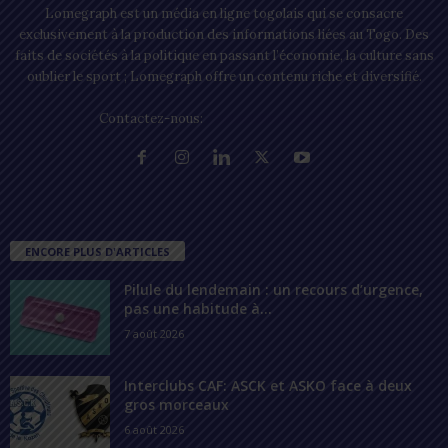
Lomegraph est un média en ligne togolais qui se consacre
exclusivement à la production des informations liées au Togo. Des
faits de sociétés à la politique en passant l’économie, la culture sans
oublier le sport ; Lomegraph offre un contenu riche et diversifié.
Contactez-nous:
contact@lomegraph.tg
ENCORE PLUS D'ARTICLES
Pilule du lendemain : un recours d’urgence,
pas une habitude à...
7 août 2026
Interclubs CAF: ASCK et ASKO face à deux
gros morceaux
6 août 2026