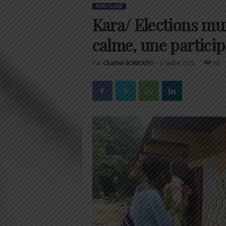
NON CLASSÉ
Kara/ Elections mu
calme, une partici
Par
Charbel SOSSOUVI
-
17 juillet 2025
95