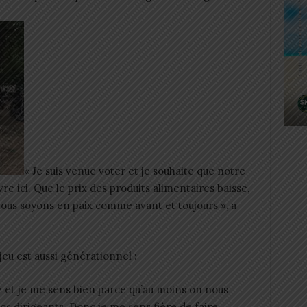
« Je suis venue voter et je souhaite que notre
ivre ici. Que le prix des produits alimentaires baisse,
 nous soyons en paix comme avant et toujours », a
jeu est aussi générationnel :
e et je me sens bien parce qu’au moins on nous
os dirigeants. Donc je me sens fière de faire