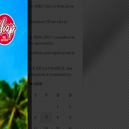
clubs CAF: ASCK et ASKO face à deux gros
eaux
 Boissons énergisantes: l’État tire la
tte d’alarme
 Rentrée scolaire 2026-2027: consultez la
 officielle des écoles autorisées
 2026 : les admissibles convoqués pour la
e médicale à Lomé
D+ Togo / ECOLE DE LA CHANCE : les
es-artisans se préparent à transmettre
août 2026
M
M
J
V
S
D
1
2
4
5
6
7
8
9
11
12
13
14
15
16