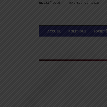
C
LOMÉ
VENDREDI, AOÛT 7, 2026
23.9
L
ACCUEIL
POLITIQUE
SOCIÉT
O
M
E
G
R
A
P
H