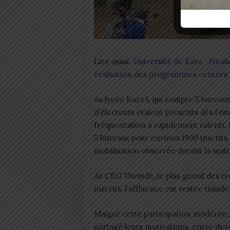
Lire aussi:
Université de Kara : Finali
évaluation des programmes centrés 
Au lycée Kara 1, qui compte 5 bureaux
d’électeurs étaient présents dès l’o
fréquentation a rapidement ralenti.
5 bureaux pour environ 1900 inscrits,
mobilisation observée durant la mati
Au CEG Tiwindè, le plus grand des tr
inscrits, l’affluence est restée timid
Malgré cette participation modérée, 
partagé leurs motivations, entre dev