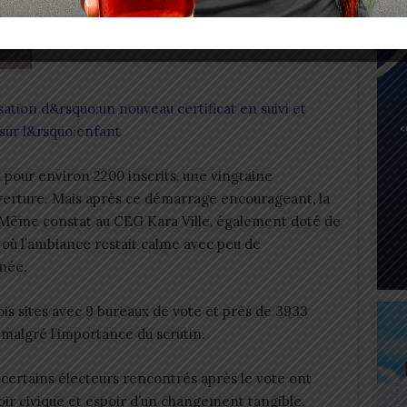
sation d&rsquo;un nouveau certificat en suivi et
sur l&rsquo;enfant
 pour environ 2200 inscrits, une vingtaine
uverture. Mais après ce démarrage encourageant, la
 Même constat au CEG Kara Ville, également doté de
 où l’ambiance restait calme avec peu de
née.
ois sites avec 9 bureaux de vote et près de 3933
e malgré l’importance du scrutin.
certains électeurs rencontrés après le vote ont
oir civique et espoir d’un changement tangible.