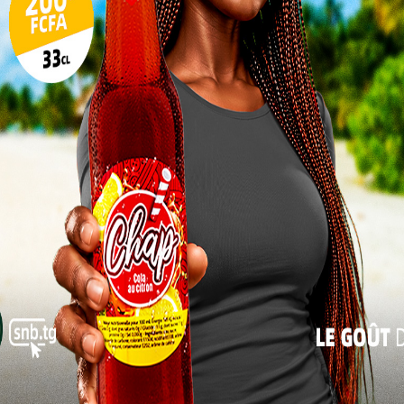
viron 25°C et une humidité marquée par la rosée
miers déplacements. Pourtant, quelques citoyens
17
uverture.
24
31
 palpable dans les centres de
« Juil
 : le lycée Kara 1, le CEG Kara Ville et le CEG
êmes : la participation a démarré lentement, mais la
ée au fil des heures.