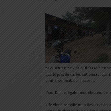
pays soit en paix et qu’il fasse bien v
que le prix du carburant baisse, que
confié Kemeabalo, électeur.
Pour Émilie, également électeur, l’en
« Je viens remplir mon devoir civiqu
donne la chance de pouvoir choisir n