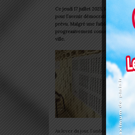
Ce jeudi 17 juillet 2025, les électeur
pour l’avenir démocratique du Togo.
prévu. Malgré une faible affluence e
progressivement commencé à se mobil
ville.
Au lever du jour, l’ambiance était plu