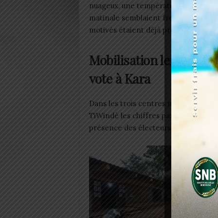
nuageux, une température douce d’en
matinale semblaient freiner les pre
motivés étaient déjà présents dès l’o
Mobilisation lente mais
vote à Kara
Dans les trois centres majeurs visités
TiWindè les chiffres parlent d’eux-m
présence des électeurs s’est intensifi