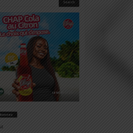
abonnez
il