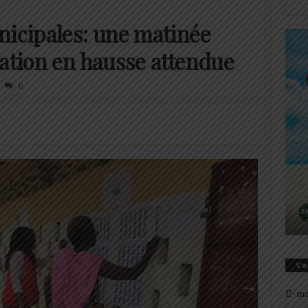
nicipales: une matinée
pation en hausse attendue
0
S’
E-ma