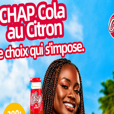
Inter
s togolais se sont rendus aux urnes pour un scrutin
morc
 À Kara, les bureaux de vote ont ouvert à 7h comme
Togo/
n début de matinée, les électeurs ont
sonne
iser dans les principaux centres de vote de la
Togo/
liste
ESSAL
visit
SWED
maitr
L
3
tôt
calme
dans les centres de vote de Kara. Le ciel
10