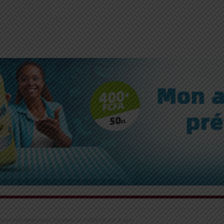
fessionnels Vétérinaires Diplômés de l’ISMA-UK voit le jour