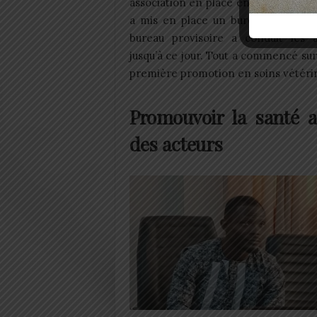
association en place en octobre 202
a mis en place un bureau provisoir
bureau provisoire a conduit les ac
jusqu’à ce jour. Tout a commencé su
première promotion en soins vétérin
Promouvoir la santé a
des acteurs