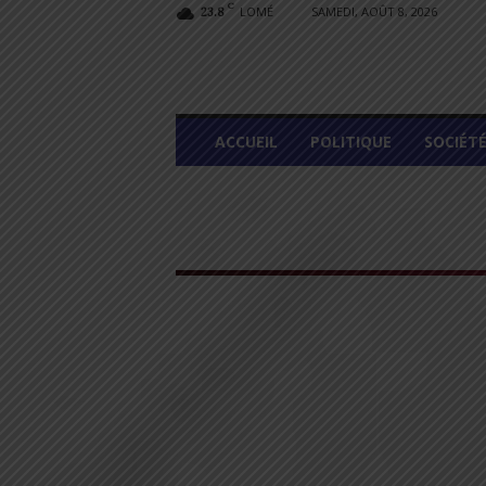
C
LOMÉ
SAMEDI, AOÛT 8, 2026
23.8
L
ACCUEIL
POLITIQUE
SOCIÉT
O
M
E
G
R
A
P
H