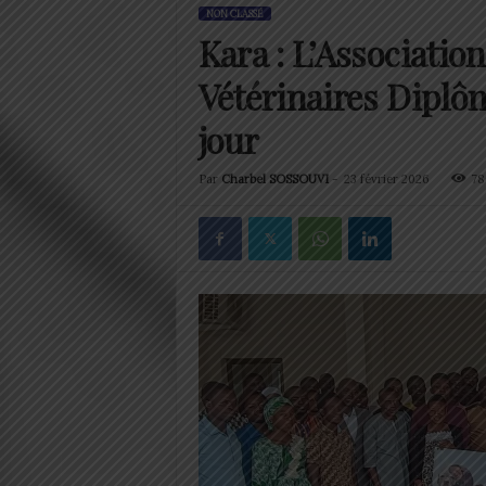
NON CLASSÉ
Kara : L’Associatio
Vétérinaires Diplôm
jour
Par
Charbel SOSSOUVI
-
23 février 2026
78