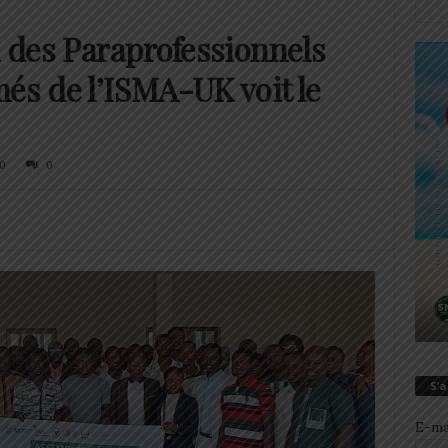
n des Paraprofessionnels
és de l’ISMA-UK voit le
0
0
S’
E-ma