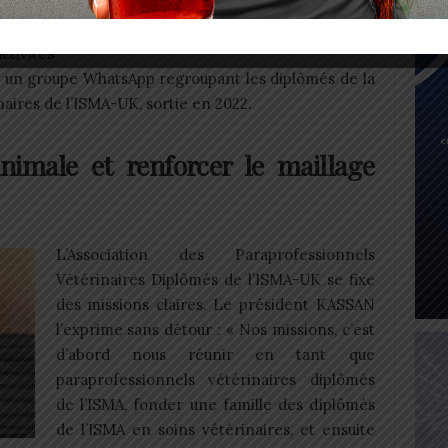
4, où on
e. » Ce
tivités
r un groupe WhatsApp regroupant les diplômés de la
aires de l’ISMA-UK, sortie en 2022.
nimale et renforcer le maillage
L’Association des Paraprofessionnels
Vétérinaires Diplômés de l’ISMA-UK se fixe
des missions claires. Le président KASSAN
l’exprime sans détour : « Nos missions, c’est
d’abord nous réunir en tant que
paraprofessionnels vétérinaires diplômés
de l’ISMA, fonder une famille des diplômés
de l’ISMA en soins vétérinaires, et ensuite