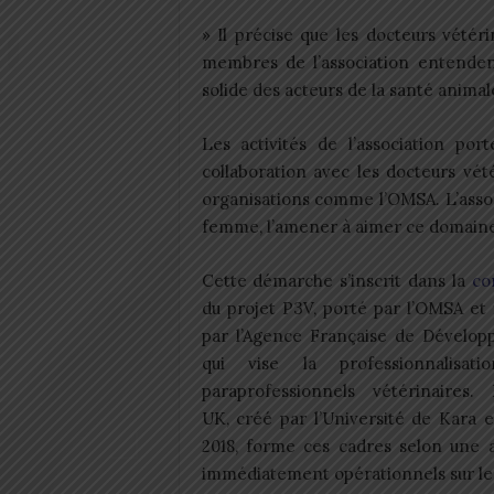
» Il précise que les docteurs vétéri
membres de l’association entenden
solide des acteurs de la santé animal
Les activités de l’association po
collaboration avec les docteurs vété
organisations comme l’OMSA. L’associ
femme, l’amener à aimer ce domaine 
Cette démarche s’inscrit dans la
co
du projet P3V, porté par l’OMSA et
par l’Agence Française de Dévelop
qui vise la professionnalisat
paraprofessionnels vétérinaires. 
UK, créé par l’Université de Kara 
2018, forme ces cadres selon une 
immédiatement opérationnels sur le 