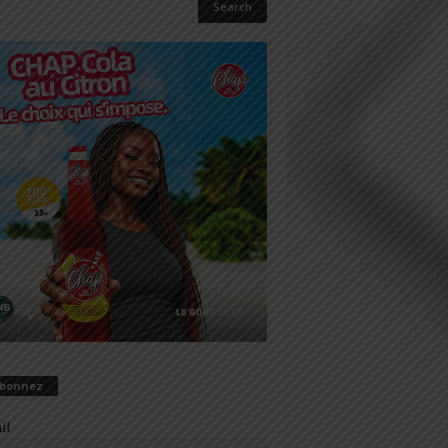
abonnez
il