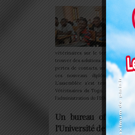
vétérinaires sur le terrain après l
trouver des solutions à l’absence d’
pertes de contacts, un manque de pa
ces nouveaux diplômés à saisir 
L’assemblée s’est tenue en prés
Vétérinaires du Togo, de la Direct
l’administration de l’ISMA-UK.
Un bureau officiel p
l’Université de Kara