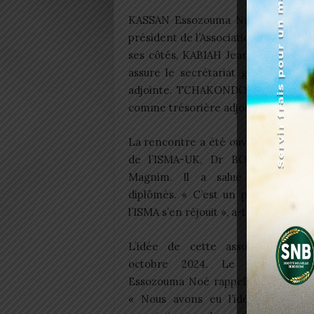
KASSAN Essozouma Noé, ingénieur 
président de l’Association des Para 
ses côtés, KABIAH Jean-Louis occu
assure le secrétariat général, se
adjointe. TCHAKONDO Assad prend
comme trésorière adjointe.
La rencontre a été ouverte par le d
de l’ISMA-UK, Dr BOKOBANA Ess
Magnim. Il a salué la démarc
diplômés. « C’est un privilège pour
l’ISMA s’en réjouit », a-t-il déclaré.
L’idée de cette association re
octobre 2024. Le président 
Essozouma Noé rappelle les circons
« Nous avons eu l’idée de mettr