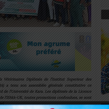
s Vétérinaires Diplômés de l’Institut Superieur des
MA) a tenu son assemblée générale constitutive ce
d de l’Université de Kara. Les diplômés de la Licence
s de l’ISMA-UK, toutes promotions confondues, se sont
el.
Art