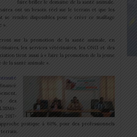
faire briller le domaine de la santé animale.
naires ont un besoin réel sur le terrain et que les
t se rendre disponibles pour « créer ce maillage
e ».
rteront sur la promotion de la santé animale, en
rinaires, les services vétérinaires, les ONG et des
ation tient aussi à « faire la promotion de la jeune
de la santé animale ».
ntinuité
 financé
pement,
ion des
L’ISMA-
en 2017-
approche pratique à 60%, pour des professionnels
terrain.