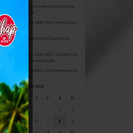
e du lendemain : un recours d’urgence, pas
abitude à banaliser
clubs CAF: ASCK et ASKO face à deux gros
eaux
 Boissons énergisantes: l’État tire la
tte d’alarme
 Rentrée scolaire 2026-2027: consultez la
 officielle des écoles autorisées
 2026 : les admissibles convoqués pour la
e médicale à Lomé
août 2026
M
M
J
V
S
D
1
2
4
5
6
7
8
9
11
12
13
14
15
16