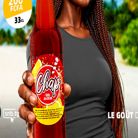
en comportement et bien-être animal, a été élu
17
professionnels Vétérinaires Diplômés de l’ISMA-UK. À
24
pe le poste de vice-président. KAKASSINA Fernand
condé par KAROUE Béatrice au poste de secrétaire
31
 en charge la trésorerie, avec KATCHALE Magnim
« Juil
irecteur
olakina
he des
 l’ISMA,
monte à
KASSAN
tances.
e cette