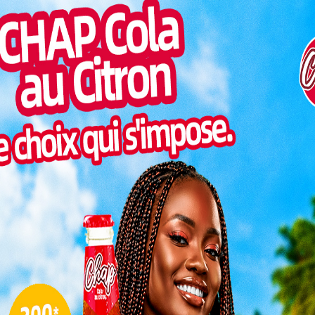
Pilul
Lire aussi:
Université de Kara: la FSS
une h
célèbre dix ans au service de la santé
Inter
morc
Selon l’association cette initiative répond à
un besoin concret. Il s’agit d’éviter la
Togo/
dispersion des para professionnels
sonne
’obtention de leur diplôme. Il s’agit également de
Togo/
une organisation collective formelle qui entraîne des
liste
rtage d’expériences et de réelles difficultés pour
ESSAL
les opportunités professionnelles disponibles.
visit
ence du représentant de l’Ordre des Médecins
ion des Services Vétérinaires, du projet P3V et de
L
our structurer les diplômés de
3
10