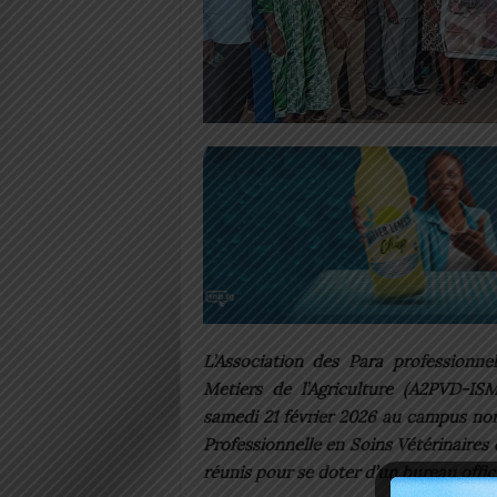
L’Association des Para professionnel
Metiers de l’Agriculture (A2PVD-IS
samedi 21 février 2026 au campus nor
Professionnelle en Soins Vétérinaire
réunis pour se doter d’un bureau offici