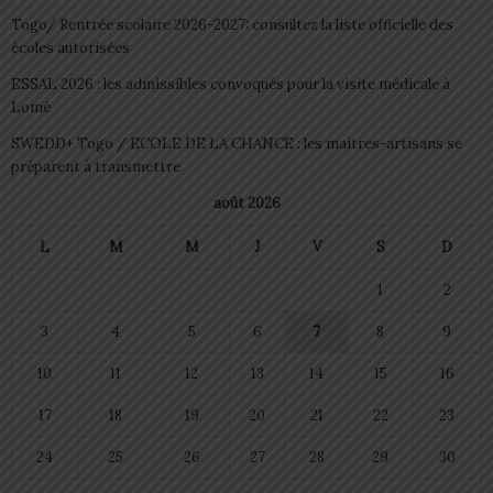
Togo/ Rentrée scolaire 2026-2027: consultez la liste officielle des
écoles autorisées
ESSAL 2026 : les admissibles convoqués pour la visite médicale à
Lomé
SWEDD+ Togo / ECOLE DE LA CHANCE : les maitres-artisans se
préparent à transmettre
août 2026
L
M
M
J
V
S
D
1
2
3
4
5
6
7
8
9
10
11
12
13
14
15
16
17
18
19
20
21
22
23
24
25
26
27
28
29
30