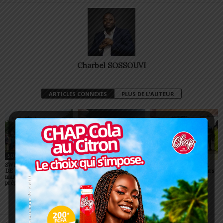
Charbel SOSSOUVI
ARTICLES CONNEXES
PLUS DE L'AUTEUR
SOCIÉTÉ
SOCIÉTÉ
SOCIÉTÉ
SWEDD+ Togo / ECOLE
Glory Night 2026: Sonnie
Vogan : AGRI-ESPOIR
DE LA CHANCE : les
Badu fait chanter des
récompense les meilleurs
maitres-artisans se
milliers de personnes à
talents
préparent à transmettre
Lomé