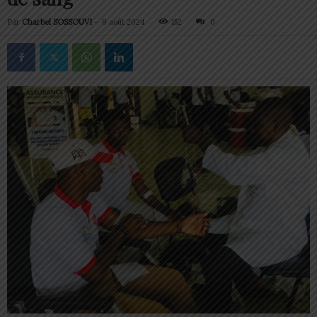
Par
Charbel SOSSOUVI
-
9 août 2024
152
0