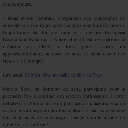
des donneurs.
« Nous avons l’habitude d’organiser des campagnes de
sensibilisation en regroupant les gens pour les informer de
l’importance du don de sang », a déclaré Boukpessi
Essohanam Hadarou. « Notre objectif est de soutenir la
création du CRTS à Kara pour assurer un
approvisionnement adéquat en sang et ainsi sauver des
vies, » a-t-il indiqué.
Lire aussi:
JO 2024: Une médaille dédiée au Togo
Marcus Baba, un donneur de sang participant pour la
première fois, a exprimé son soutien enthousiaste à cette
initiative. « Donner du sang peut sauver plusieurs vies en
cas de besoin urgent dans les hôpitaux. C’est ma première
fois et je souhaite encourager tout le monde à faire de
même », a-t-il affirmé.