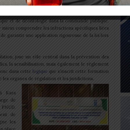
ours de cette session est le décret n° 2019-097/PR
thique et de déontologie dans la commande publique.
ur mieux comprendre les infractions spécifiques liées
de garantir une application rigoureuse de la loi lors
ation, joue un rôle central dans la prévention des
blics, la sensibilisation, mais également le règlement
 donc dans cette
logique
que s’inscrit cette formation
e les organes de régulation et les juridictions.
à Kara
arge de
e PNUD.
ment de
gne les
en place