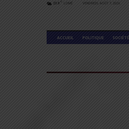
C
LOMÉ
VENDREDI, AOÛT 7, 2026
23.9
L
ACCUEIL
POLITIQUE
SOCIÉT
O
M
E
G
R
A
P
H