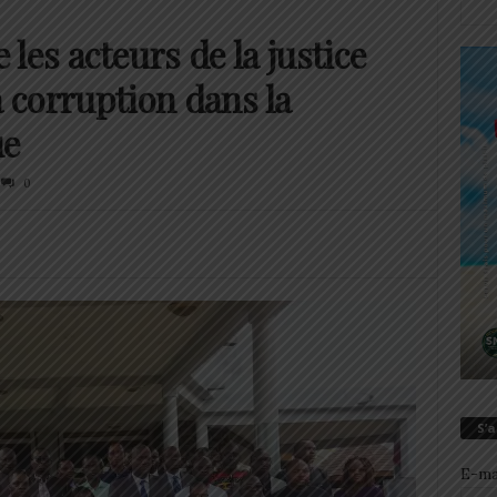
les acteurs de la justice
la corruption dans la
ue
0
S’
E-ma