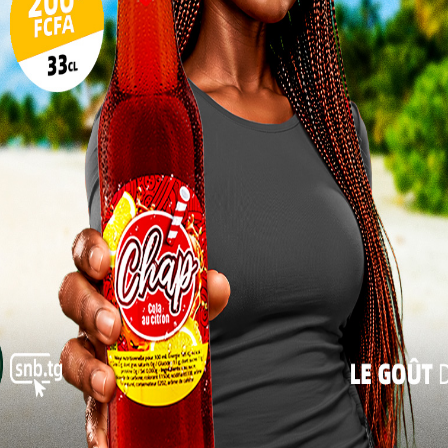
plus efficace contre la corruption
17
24
31
« Les marchés publics se retrouvent en
« Juil
général au carrefour du droit de la
commande publique et de l’efficacité
économique », a déclaré Aftar Touré
MOROU, Directeur Général de l’ARCOP. Il a
souligné l’importance de cette formation
dans un contexte où les décisions du Comité
de règlement des différends (CRD) peuvent
être déférées devant les juridictions
compétentes. « C’est aux acteurs de la
insisté, justifiant ainsi la nécessité de renforcer les
 de justice sur les textes en vigueur.
emblée générale de la mutuelle DAGNIM