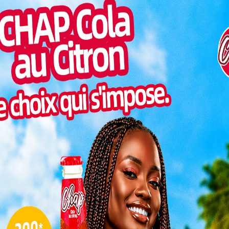
Inter
morc
 et auxiliaires de justice dans l’application du cadre
Togo/
t l’objectif de la formation lancée ce 26 juin 2025 à
sonne
tion de la commande publique (ARCOP), avec l’appui du
Togo/
liste
ESSAL
t quinze
visit
aires de
SWED
 Kara et
maitr
a et de
rmation
teurs de
L
spositif
n et les
ommande
3
10