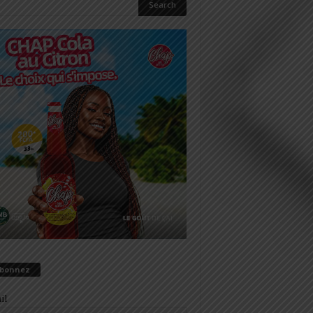
abonnez
il