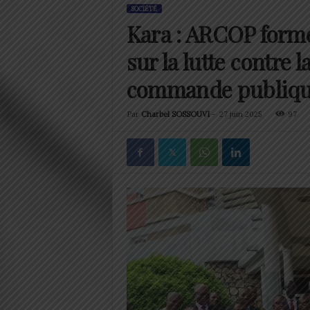
SOCIÉTÉ
Kara : ARCOP forme 
sur la lutte contre 
commande publiq
Par
Charbel SOSSOUVI
-
27 juin 2025
97