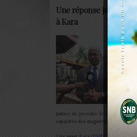
Une réponse judiciaire 
à Kara
justice de prendre le relai », a-t-il 
capacités des magistrats et auxiliaires
Lire aussi:
Kara/UMECTO : 15ème ass