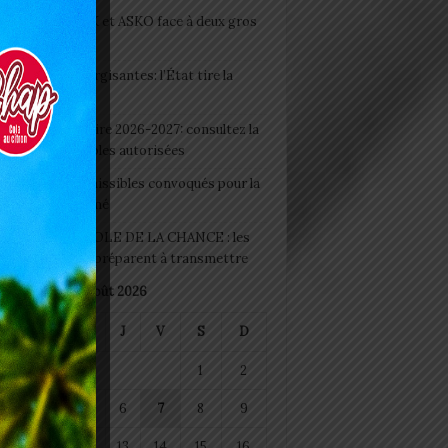
clubs CAF: ASCK et ASKO face à deux gros
eaux
 Boissons énergisantes: l’État tire la
tte d’alarme
 Rentrée scolaire 2026-2027: consultez la
 officielle des écoles autorisées
 2026 : les admissibles convoqués pour la
e médicale à Lomé
D+ Togo / ECOLE DE LA CHANCE : les
es-artisans se préparent à transmettre
août 2026
M
M
J
V
S
D
1
2
4
5
6
7
8
9
11
12
13
14
15
16