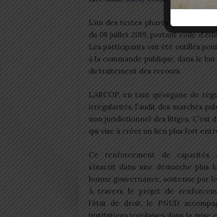
L’un des textes phares abordés au c
du 08 juillet 2019, portant code d’é
Les participants ont été outillés po
à la commande publique, dans le but 
du traitement des recours.
L’ARCOP, en tant qu’organe de régul
irrégularités, l’audit des marchés pu
non juridictionnel des litiges. C’est
qui vise à créer un lien plus fort entr
Ce renforcement de capacités 
s’inscrit dans une démarche plus l
bonne gouvernance, soutenue par l
À travers le projet de renforce
l’état de droit, le PNUD accompa
institutions togolaises dans la mise 