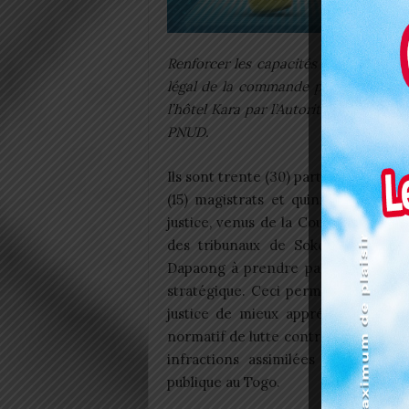
Renforcer les capacités des magistrats
légal de la commande publique. Tel es
l’hôtel Kara par l’Autorité de régula
PNUD.
Ils sont trente (30) participants, don
(15) magistrats et quinze (15) auxili
justice, venus de la Cour d’appel de
des tribunaux de Sokodé, de Kar
Dapaong à prendre part à cette fo
stratégique. Ceci permettra aux ac
justice de mieux appréhender le di
normatif de lutte contre la corruptio
infractions assimilées dans la c
publique au Togo.