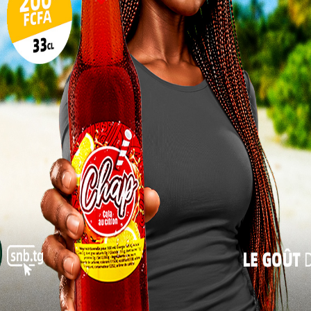
10
e logo du Conseil Régional, pour donner une identité
 l’institution, étudier et adopter le budget, un
17
ocument indispensable à la bonne gouvernance
24
inancière de l’institution, adopter le Plan d’Action
rioritaire (PAP), la boussole du conseil régional de la
31
ara qui indique les différentes actions à mener
« Juil
 cours de la session étudier et adopter trois (03)
 les domaines de l’Éducation, de l’eau et de
tiers et horaires à connaître
stitution de trois
i sur la commande
es finances locales.
ptes rendus des