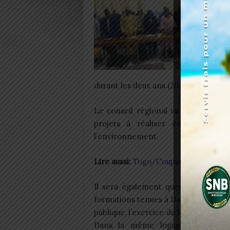
l
à
d
f
P
K
durant les deux ans (2025-2026).
Le conseil régional va également au
projets à réaliser en 2025 dans
l’environnement.
Lire aussi:
Togo/Coupures CEET: Quar
Il sera également question de la re
formations tenues à Dapaong en ma
publique, l’exercice de la tutelle et l
Dans la même logique, des com