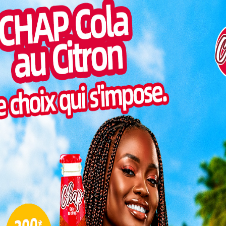
Pilul
 les activités de la 3e session ordinaire de l’année 2025
une h
ngrès de ladite ville. Au cours des assises, plusieurs
Inter
rises pour contribuer à terme à l’amélioration des
morc
populations de la région de la Kara.
Togo/
sonne
r BAKEM Teba
nal de la Kara.
Togo/
de la
région
, du
liste
dministratives,
ESSAL
.
visit
et projets
L
rdre du jour
urant 10 jours , les conseillers régionaux se
3
encheront sur plusieurs points. Il s’agira d’adopter