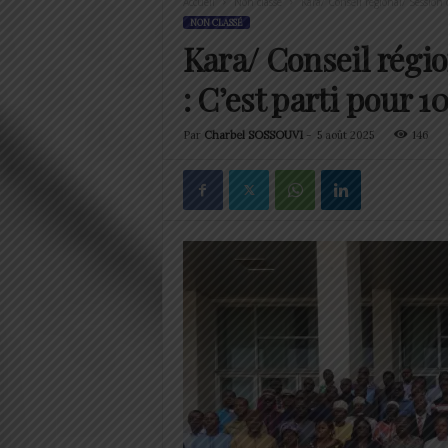
Accueil
Non classé
Kara/ Conseil régional/ Session 
NON CLASSÉ
Kara/ Conseil régio
: C’est parti pour 1
Par
Charbel SOSSOUVI
-
5 août 2025
146