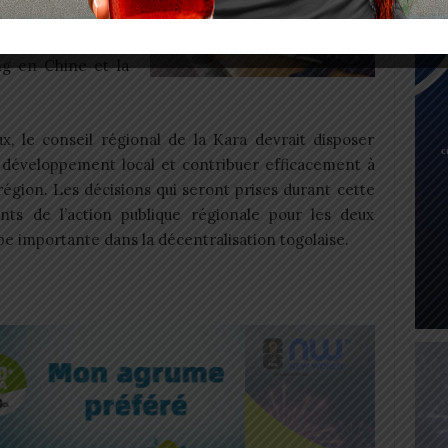
ntants du conseil
és. Il s’agit des
ng en Chine et la
x, le conseil régional de la Kara devrait disposer
e développement local et contribuer efficacement à
 région. Les décisions qui seront prises durant cette
nts de l’action publique régionale pour les deux
e importante dans la décentralisation togolaise.