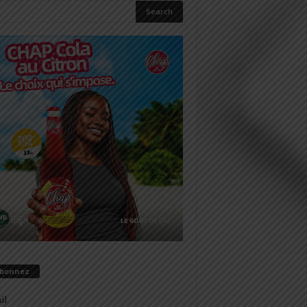
abonnez
il