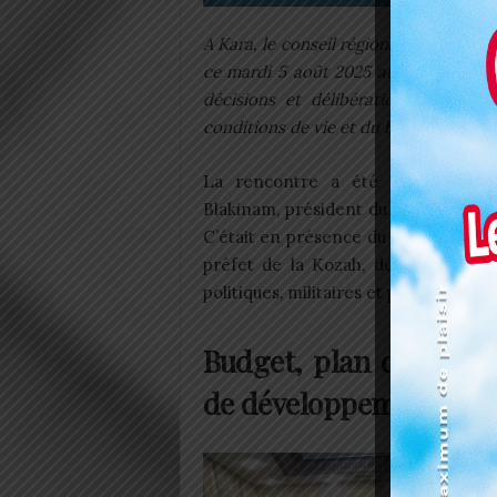
A Kara, le conseil régional de la lancé
ce mardi 5 août 2025 au palais des co
décisions et délibérations seront p
conditions de vie et du bien-être des 
La rencontre a été ouverte pa
Blakinam, président du conseil régio
C’était en présence du gouverneur 
préfet de la Kozah, des autorités a
politiques, militaires et paramilitaires
Budget, plan d’action 
de développement à l’o
D
p