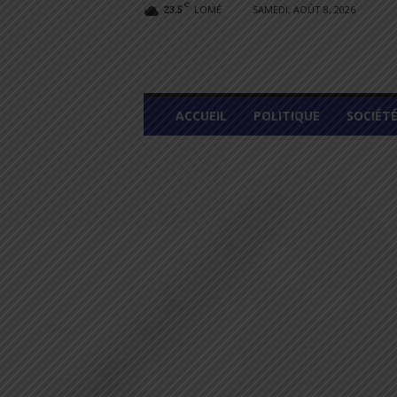
C
LOMÉ
SAMEDI, AOÛT 8, 2026
23.5
L
ACCUEIL
POLITIQUE
SOCIÉT
O
M
E
G
R
A
P
H