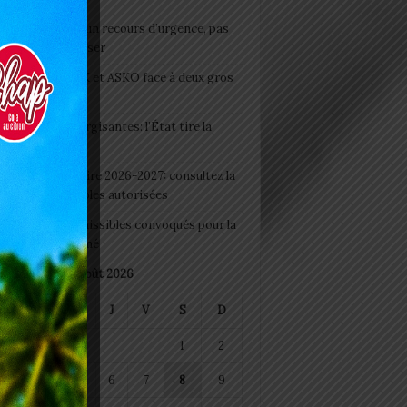
e du lendemain : un recours d’urgence, pas
abitude à banaliser
clubs CAF: ASCK et ASKO face à deux gros
eaux
 Boissons énergisantes: l’État tire la
tte d’alarme
 Rentrée scolaire 2026-2027: consultez la
 officielle des écoles autorisées
 2026 : les admissibles convoqués pour la
e médicale à Lomé
août 2026
M
M
J
V
S
D
1
2
4
5
6
7
8
9