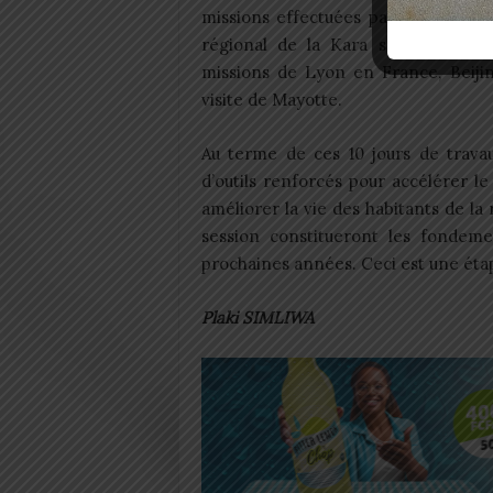
missions effectuées par les représe
régional de la Kara seront présent
missions de Lyon en France, Beiji
visite de Mayotte.
Au terme de ces 10 jours de travau
d’outils renforcés pour accélérer l
améliorer la vie des habitants de la
session constitueront les fondeme
prochaines années. Ceci est une étap
Plaki SIMLIWA