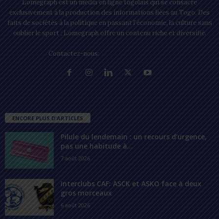
Lomegraph est un média en ligne togolais qui se consacre
exclusivement à la production des informations liées au Togo. Des
faits de sociétés à la politique en passant l’économie, la culture sans
oublier le sport ; Lomegraph offre un contenu riche et diversifié.
Contactez-nous:
contact@lomegraph.tg
ENCORE PLUS D'ARTICLES
Pilule du lendemain : un recours d’urgence,
pas une habitude à...
7 août 2026
Interclubs CAF: ASCK et ASKO face à deux
gros morceaux
6 août 2026