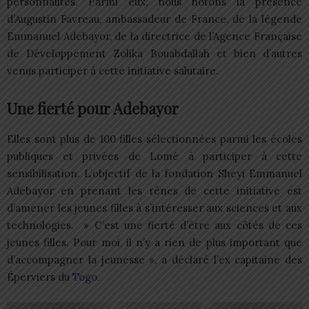
personnalités. Parmi eux, nous notons la présence
d’Augustin Favreau, ambassadeur de France, de la légende
Emmanuel Adebayor, de la directrice de l’Agence Française
de Développement Zolika Bouabdallah et bien d’autres
venus participer à cette initiative salutaire.
Une fierté pour Adebayor
Elles sont plus de 100 filles sélectionnées parmi les écoles
publiques et privées de Lomé à participer à cette
sensibilisation. L’objectif de la fondation Sheyi Emmanuel
Adebayor en prenant les rênes de cette initiative est
d’amener les jeunes filles à s’intéresser aux sciences et aux
technologies. » C’est une fierté d’être aux côtés de ces
jeunes filles. Pour moi, il n’y a rien de plus important que
d’accompagner la jeunesse », a déclaré l’ex capitaine des
Éperviers du
Togo
.