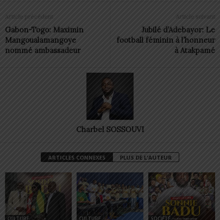
Article précédent
Article suivant
Gabon-Togo: Maximin
Jubilé d’Adebayor: Le
Mangoualamangoye
football féminin à l’honneur
nommé ambassadeur
à Atakpamé
Charbel SOSSOUVI
ARTICLES CONNEXES
PLUS DE L'AUTEUR
CULTURE
CULTURE
SOCIÉTÉ