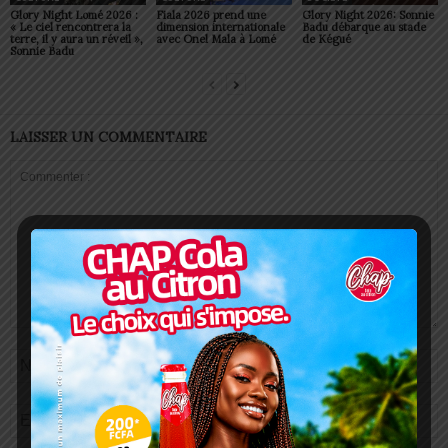
Glory Night Lomé 2026 :
Fiala 2026 prend une
Glory Night 2026: Sonnie
« Le ciel rencontrera la
dimension internationale
Badu débarque au stade
terre, il y aura un réveil »,
avec Onel Mala à Lomé
de Kégué
Sonnie Badu
LAISSER UN COMMENTAIRE