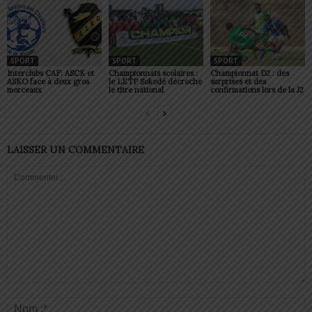
SPORT
SPORT
SPORT
Interclubs CAF: ASCK et
Championnats scolaires :
Championnat D2 : des
ASKO face à deux gros
le LETP Sokodé décroche
surprises et des
morceaux
le titre national
confirmations lors de la J2
LAISSER UN COMMENTAIRE