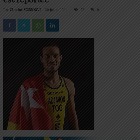
Par
Charbel SOSSOUVI
-
30 juillet 2024
172
0