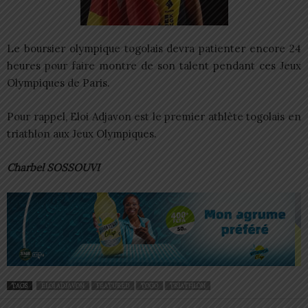
Le boursier olympique togolais devra patienter encore 24
heures pour faire montre de son talent pendant ces Jeux
Olympiques de Paris.
Pour rappel, Eloi Adjavon est le premier athlète togolais en
triathlon aux Jeux Olympiques.
Charbel SOSSOUVI
TAGS
ELOI ADJAVON
FEATURED
TOGO
TRIATHLON