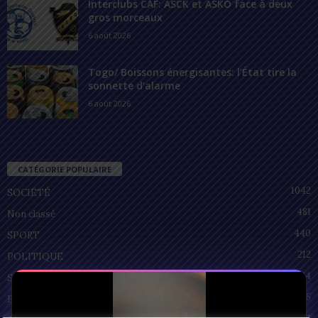
Interclubs CAF: ASCK et ASKO face à deux
gros morceaux
6 août 2026
Togo/ Boissons énergisantes: l’État tire la
sonnette d’alarme
6 août 2026
CATÉGORIE POPULAIRE
1042
SOCIÉTÉ
481
Non classé
440
SPORT
212
POLITIQUE
94
SANTÉ
55
ECONOMIE