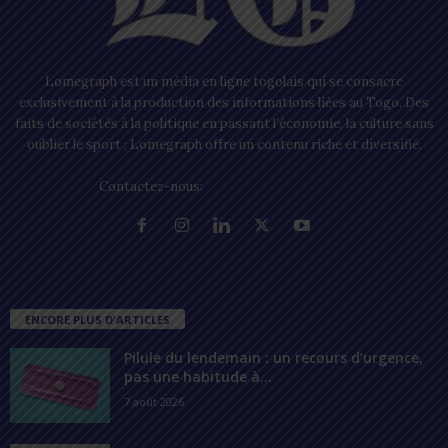
Lomegraph est un média en ligne togolais qui se consacre
exclusivement à la production des informations liées au Togo. Des
faits de sociétés à la politique en passant l’économie, la culture sans
oublier le sport ; Lomegraph offre un contenu riche et diversifié.
Contactez-nous:
contact@lomegraph.tg
ENCORE PLUS D'ARTICLES
Pilule du lendemain : un recours d’urgence,
pas une habitude à...
7 août 2026