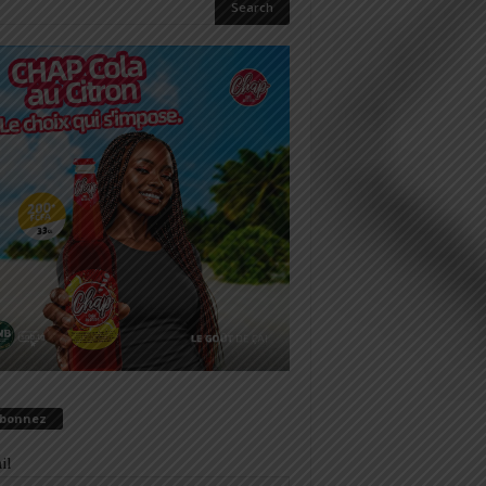
abonnez
il