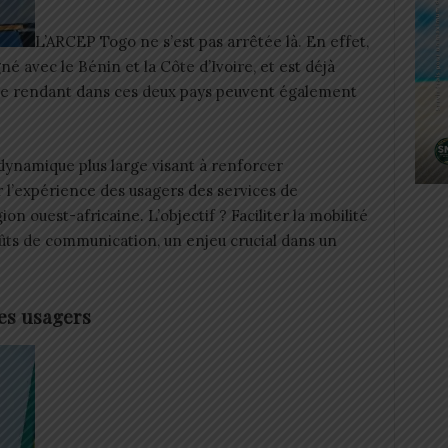
L’ARCEP Togo ne s’est pas arrêtée là. En effet,
é avec le Bénin et la Côte d’Ivoire, et est déjà
se rendant dans ces deux pays peuvent également
 dynamique plus large visant à renforcer
r l’expérience des usagers des services de
n ouest-africaine. L’objectif ? Faciliter la mobilité
oûts de communication, un enjeu crucial dans un
les usagers