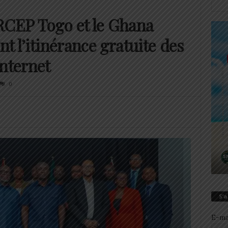
RCEP Togo et le Ghana
nt l’itinérance gratuite des
internet
0
S’
E-ma