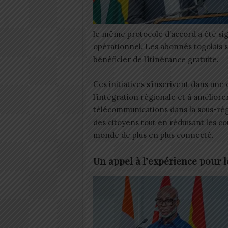
le même protocole d’accord a été sign
opérationnel. Les abonnés togolais 
bénéficier de l’itinérance gratuite.
Ces initiatives s’inscrivent dans une
l’intégration régionale et à améliore
télécommunications dans la sous-régio
des citoyens tout en réduisant les c
monde de plus en plus connecté.
Un appel à l’expérience pour 