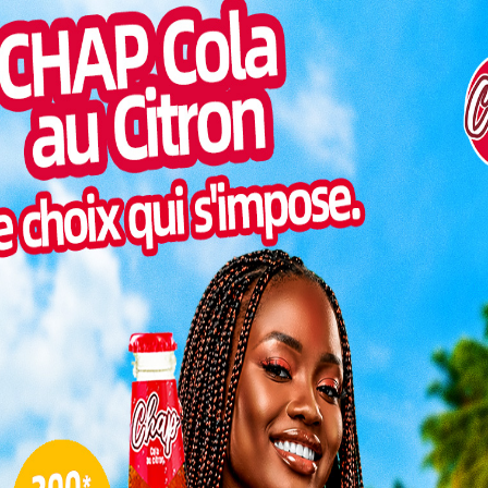
e d’un accord historique, signé en 2023, qui instaure
Inter
ur les appels et les données internet entre les deux
morc
és des deux nations la possibilité de communiquer à
Togo/
à changer de carte SIM.
sonne
Togo/
rs togolais et ghanéens de profiter de services
liste
blement réduits lors de leurs déplacements
ESSAL
les factures exorbitantes pour les appels ou la
visit
 les nouveaux tarifs garantissent une expérience
lus abordable.
SWED
maitr
our les voyageurs
L
3
10