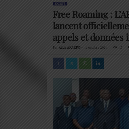
SOCIÉTÉ
Free Roaming : L’A
lancent officielleme
appels et données 
Par
Alida AKAKPO
-
14 octobre 2024
117