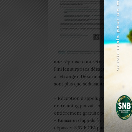
Cet acc
une réponse concrète aux besoins de
Fini les surprises désagréables à la 
à l’étranger. Désormais, pour un abo
sont plus que séduisants :
– Réception d’appels gratuite pendant
en roaming pouvait coûter jusqu’à 240
entièrement gratuite pendant les tre
– Émission d’appels à des tarifs rédu
dépasser 8,67 F CFA par minute, con