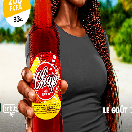
17
24
31
« Juil
ord, qui entre en application ce mois d’octobre, est
s voyageurs réguliers entre le Togo et le Ghana.
réception de la facture téléphonique après un séjour
nné togolais en itinérance au Ghana, les avantages
 30 jours : Avant l’accord, la réception d’un appel
 F CFA par minute. Aujourd’hui, elle est
nte (30) premiers jours consécutifs de séjour.
its : Le coût d’un appel en roaming ne pourra plus
tre 550 F CFA auparavant.