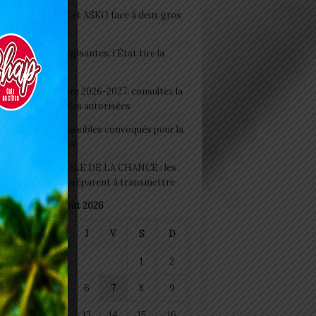
clubs CAF: ASCK et ASKO face à deux gros
eaux
 Boissons énergisantes: l’État tire la
tte d’alarme
 Rentrée scolaire 2026-2027: consultez la
 officielle des écoles autorisées
 2026 : les admissibles convoqués pour la
e médicale à Lomé
D+ Togo / ECOLE DE LA CHANCE : les
es-artisans se préparent à transmettre
août 2026
M
M
J
V
S
D
1
2
4
5
6
7
8
9
11
12
13
14
15
16