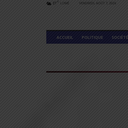
C
LOMÉ
VENDREDI, AOÛT 7, 2026
27
L
ACCUEIL
POLITIQUE
SOCIÉT
O
M
E
G
R
A
P
H