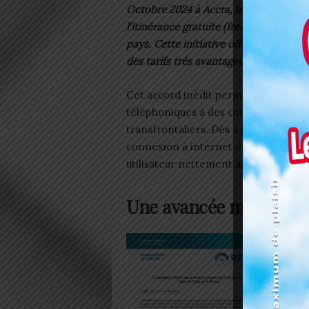
Octobre 2024 à Accra, la mise en œuvr
l’itinérance gratuite (free roaming) po
pays. Cette initiative offre aux abonn
des tarifs très avantageux sans avoir 
Cet accord inédit permet aux voyageu
téléphoniques à des coûts considéra
transfrontaliers. Dès à présent, fini 
connexion à internet en itinérance :
utilisateur nettement améliorée et p
Une avancée majeure p