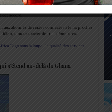
oindre coût : Le tarif pour l’utilisation de l’internet
6 F CFA par Mo, une chute vertigineuse comparée
 cet accord.
nt aux abonnés de rester connectés à leurs proches,
uotidien, sans se soucier de frais démesurés.
rica Togo sous la loupe : la qualité des services
s
qui s’étend au-delà du Ghana