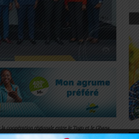
 la coopération régionale entre le Togo et le Ghana.
on du Ghana (
NCA
) ont officiellement lancé le 09
Art