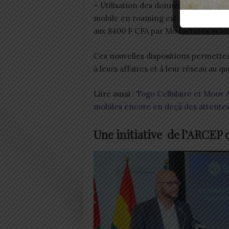
– Utilisation des données internet à m
mobile en roaming est plafonné à 1,
aux 8400 F CFA par Mo facturés avant
Ces nouvelles dispositions permette
à leurs affaires et à leur réseau au q
Liire aussi :
Togo Cellulaire et Moov Af
mobiles encore en deçà des attente
Une initiative de l’ARCEP 