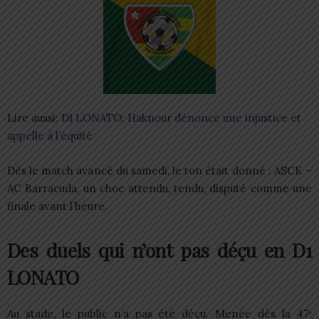
Lire aussi:
D1 LONATO: Haknour dénonce une injustice et
appelle à l’équité
Dès le match avancé du samedi, le ton était donné : ASCK –
AC Barracuda, un choc attendu, tendu, disputé comme une
finale avant l’heure.
Des duels qui n’ont pas déçu en D1
LONATO
Au stade, le public n’a pas été déçu. Menée dès la 47ᵉ