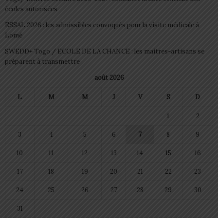
écoles autorisées
ESSAL 2026 : les admissibles convoqués pour la visite médicale à
Lomé
SWEDD+ Togo / ECOLE DE LA CHANCE : les maitres-artisans se
préparent à transmettre
août 2026
L
M
M
J
V
S
D
1
2
3
4
5
6
7
8
9
10
11
12
13
14
15
16
17
18
19
20
21
22
23
24
25
26
27
28
29
30
31