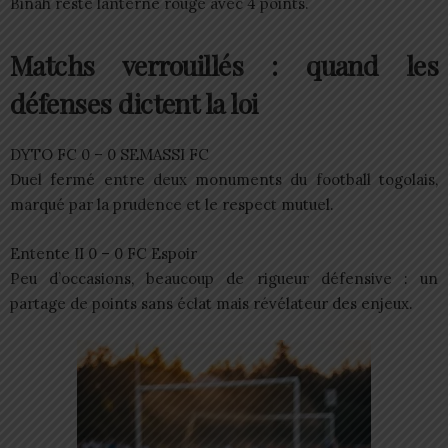
Binah reste lanterne rouge avec 4 points.
Matchs verrouillés : quand les
défenses dictent la loi
DYTO FC 0 – 0 SEMASSI FC
Duel fermé entre deux monuments du football togolais,
marqué par la prudence et le respect mutuel.
Entente II 0 – 0 FC Espoir
Peu d’occasions, beaucoup de rigueur défensive : un
partage de points sans éclat mais révélateur des enjeux.