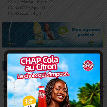
GbohloeSu
– 10 pts (-2)
AS OTR
– 8 pts (-3)
AS Binah
– 4 pts (-7)
Article précédent
Article suivant
Climat des affaires/B-
Togo/Foot: Que
READY 2025 : le Togo dans
comprendre d’une ligue
le top 3 africain
professionnelle ?