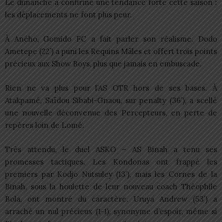
Le dimanche a confirmé une tendance forte cette saison :
les déplacements ne font plus peur.
À Aného, Gomido FC a fait parler son réalisme. Dodo
Ametepe (22’) a puni les Requins Mâles et offert trois points
précieux aux Show Boys, plus que jamais en embuscade.
Rien ne va plus pour l’AS OTR hors de ses bases. À
Atakpamé, Saïdou Sibabi-Gnaou, sur penalty (36’), a scellé
une nouvelle déconvenue des Percepteurs, en perte de
repères loin de Lomé.
Très attendu, le duel ASKO – AS Binah a tenu ses
promesses tactiques. Les Kondonas ont frappé les
premiers par Kodjo Nutsuley (13’), mais les Cornes de la
Binah, sous la houlette de leur nouveau coach Théophile
Bola, ont montré du caractère. Uruya Andrew (53’) a
arraché un nul précieux (1-1), synonyme d’espoir, même si