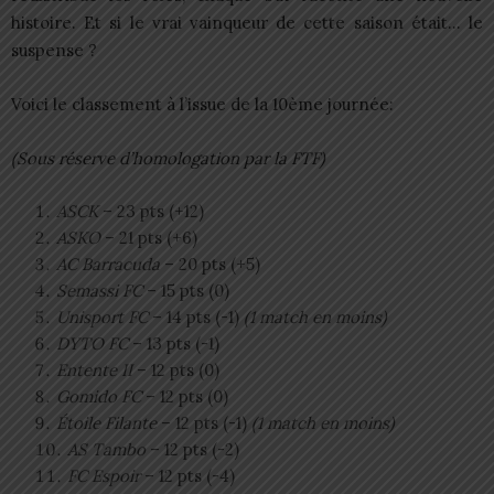
histoire. Et si le vrai vainqueur de cette saison était… le
suspense ?
Voici le classement à l’issue de la 10ème journée:
(Sous réserve d’homologation par la FTF)
ASCK
– 23 pts (+12)
ASKO
– 21 pts (+6)
AC Barracuda
– 20 pts (+5)
Semassi FC
– 15 pts (0)
Unisport FC
– 14 pts (-1)
(1 match en moins)
DYTO FC
– 13 pts (-1)
Entente II
– 12 pts (0)
Gomido FC
– 12 pts (0)
Étoile Filante
– 12 pts (-1)
(1 match en moins)
AS Tambo
– 12 pts (-2)
FC Espoir
– 12 pts (-4)