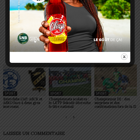
Charbel SOSSOUVI
ARTICLES CONNEXES
PLUS DE L'AUTEUR
SPORT
SPORT
SPORT
Interclubs CAF: ASCK et
Championnats scolaires :
Championnat D2 : des
ASKO face à deux gros
le LETP Sokodé décroche
surprises et des
morceaux
le titre national
confirmations lors de la J2
LAISSER UN COMMENTAIRE