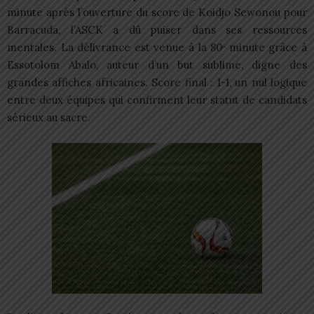
minute après l’ouverture du score de Koidjo Sewonou pour
Barracuda, l’ASCK a dû puiser dans ses ressources
mentales. La délivrance est venue à la 80ᵉ minute grâce à
Essotolom Abalo, auteur d’un but sublime, digne des
grandes affiches africaines. Score final : 1-1, un nul logique
entre deux équipes qui confirment leur statut de candidats
sérieux au sacre.