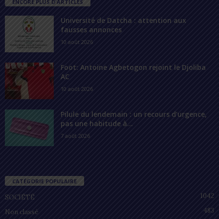
ENCORE PLUS D'ARTICLES
Université de Datcha : attention aux
fausses annonces
10 août 2026
Foot: Antoine Agbetogon rejoint le Djoliba
AC
10 août 2026
Pilule du lendemain : un recours d’urgence,
pas une habitude à...
7 août 2026
CATÉGORIE POPULAIRE
1042
SOCIÉTÉ
483
Non classé