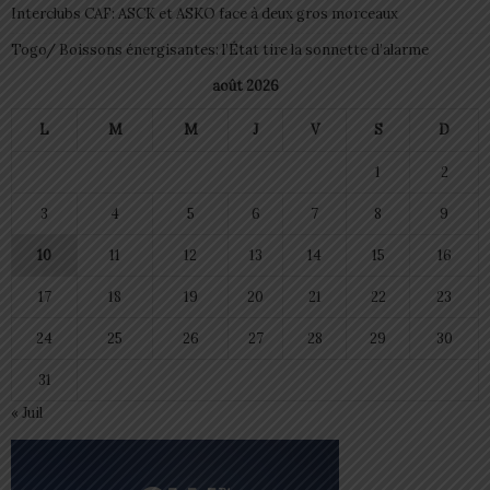
Interclubs CAF: ASCK et ASKO face à deux gros morceaux
Togo/ Boissons énergisantes: l’État tire la sonnette d’alarme
août 2026
L
M
M
J
V
S
D
1
2
3
4
5
6
7
8
9
10
11
12
13
14
15
16
17
18
19
20
21
22
23
24
25
26
27
28
29
30
31
« Juil