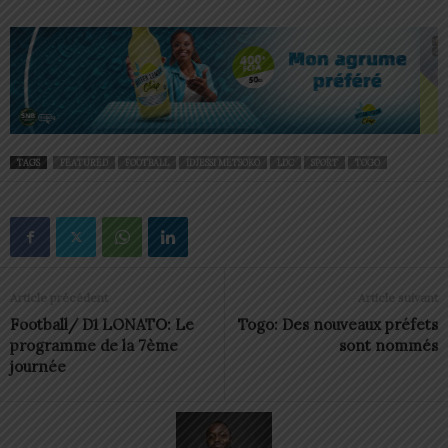
TAGS
FEATURED
FOOTBALL
IDJESSI METSOKO
LDC
SPORT
TOGO
Article précédent
Article suivant
Football/ D1 LONATO: Le
Togo: Des nouveaux préfets
programme de la 7ème
sont nommés
journée