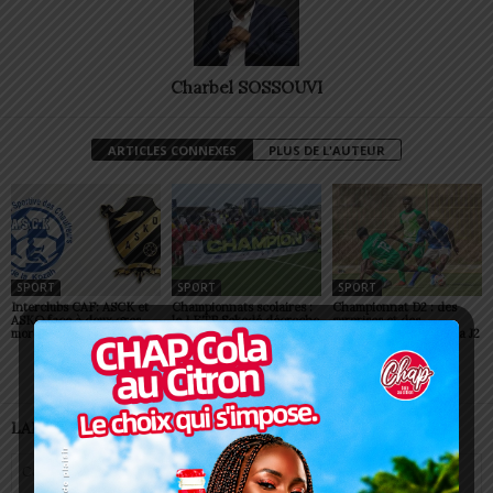
Charbel SOSSOUVI
ARTICLES CONNEXES
PLUS DE L'AUTEUR
SPORT
SPORT
SPORT
Interclubs CAF: ASCK et
Championnats scolaires :
Championnat D2 : des
ASKO face à deux gros
le LETP Sokodé décroche
surprises et des
morceaux
le titre national
confirmations lors de la J2
LAISSER UN COMMENTAIRE