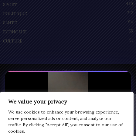
440
SPORT
212
POLITIQUE
94
SANTÉ
55
ECONOMIE
51
CULTURE
Privacy
© Copyright 2025 | LOMEGRAPH
All rights reserved
We value your privacy
We use cookies to enhance your browsing experience,
serve personalized ads or content, and analyze our
traffic. By clicking "Accept All", you consent to our use of
cookies.