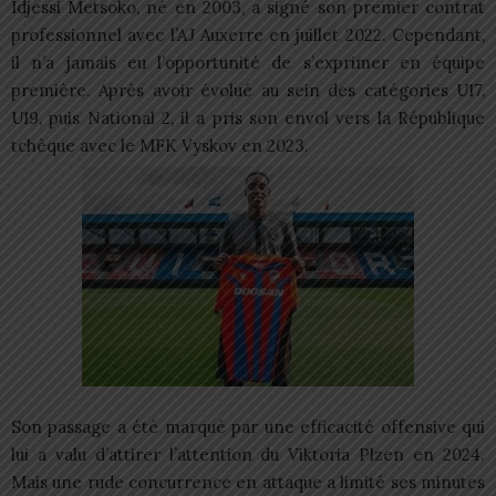
Idjessi Metsoko, né en 2003, a signé son premier contrat
professionnel avec l’AJ Auxerre en juillet 2022. Cependant,
il n’a jamais eu l’opportunité de s’exprimer en équipe
première. Après avoir évolué au sein des catégories U17,
U19, puis National 2, il a pris son envol vers la République
tchèque avec le MFK Vyskov en 2023.
Son passage a été marqué par une efficacité offensive qui
lui a valu d’attirer l’attention du Viktoria Plzen en 2024.
Mais une rude concurrence en attaque a limité ses minutes