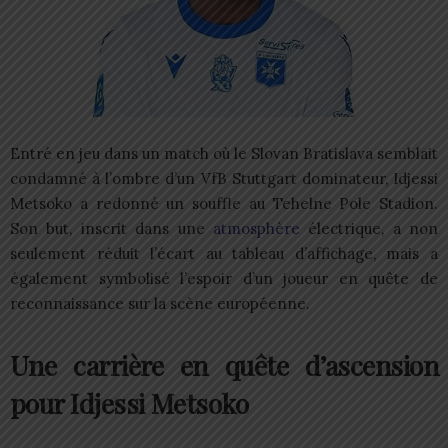
Entré en jeu dans un match où le Slovan Bratislava semblait
condamné à l’ombre d’un VfB Stuttgart dominateur, Idjessi
Metsoko a redonné un souffle au Tehelne Pole Stadion.
Son but, inscrit dans une
atmosphère
électrique, a non
seulement réduit l’écart au tableau d’affichage, mais a
également symbolisé l’espoir d’un joueur en quête de
reconnaissance sur la scène européenne.
Une carrière en quête d’ascension
pour Idjessi Metsoko