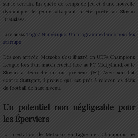
sur le terrain. En quête de temps de jeu et d’une nouvelle
dynamique, le jeune attaquant a été prêté au Slovan
Bratislava.
Lire aussi:
Togo/ Numérique: Un programme lancé pour les
startups
Dès son arrivée, Metsoko s’est illustré en UEFA Champions
League lors d’un match crucial face au FC Midtjylland, où le
Slovan a décroché un nul précieux (1-1). Avec son but
contre Stuttgart, il prouve qu’il est prêt à relever les défis
du football de haut niveau.
Un potentiel non négligeable pour
les Éperviers
La prestation de Metsoko en Ligue des Champions ne