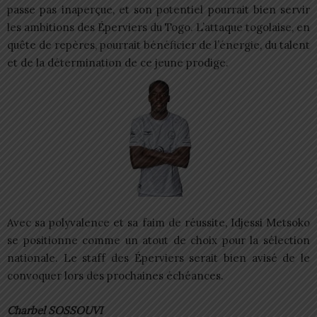
passe pas inaperçue, et son potentiel pourrait bien servir
les ambitions des Éperviers du Togo. L’attaque togolaise, en
quête de repères, pourrait bénéficier de l’énergie, du talent
et de la détermination de ce jeune prodige.
Avec sa polyvalence et sa faim de réussite, Idjessi Metsoko
se positionne comme un atout de choix pour la sélection
nationale. Le staff des Éperviers serait bien avisé de le
convoquer lors des prochaines échéances.
Charbel SOSSOUVI