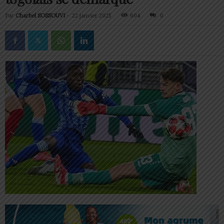
Par
Charbel SOSSOUVI
-
22 janvier 2025
604
0