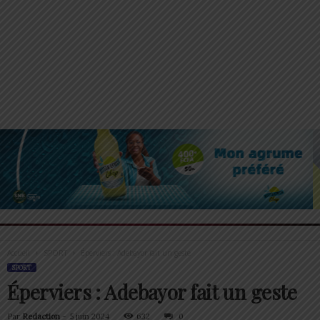
Accueil
SPORT
Éperviers : Adebayor fait un geste
SPORT
Éperviers : Adebayor fait un geste
Par
Redaction
-
5 juin 2024
632
0