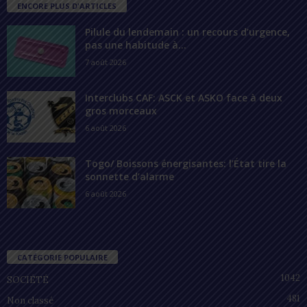
ENCORE PLUS D'ARTICLES
Pilule du lendemain : un recours d’urgence,
pas une habitude à...
7 août 2026
Interclubs CAF: ASCK et ASKO face à deux
gros morceaux
6 août 2026
Togo/ Boissons énergisantes: l’État tire la
sonnette d’alarme
6 août 2026
CATÉGORIE POPULAIRE
1042
SOCIÉTÉ
481
Non classé