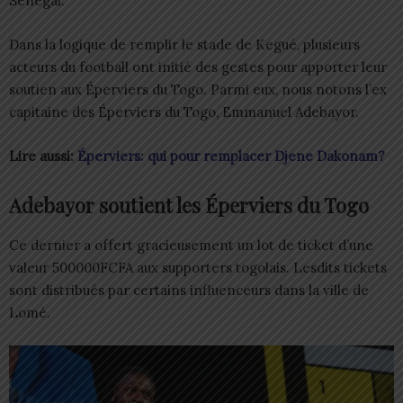
Sénégal.
Dans la logique de remplir le stade de Kegué, plusieurs
acteurs du football ont initié des gestes pour apporter leur
soutien aux Éperviers du Togo. Parmi eux, nous notons l’ex
capitaine des Éperviers du Togo, Emmanuel Adebayor.
Lire aussi:
Éperviers: qui pour remplacer Djene Dakonam?
Adebayor soutient les Éperviers du Togo
Ce dernier a offert gracieusement un lot de ticket d’une
valeur 500000FCFA aux supporters togolais. Lesdits tickets
sont distribués par certains influenceurs dans la ville de
Lomé.