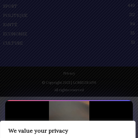
440
SPORT
212
POLITIQUE
94
SANTÉ
55
ECONOMIE
51
CULTURE
Privacy
© Copyright 2025 | LOMEGRAPH
All rights reserved
We value your privacy