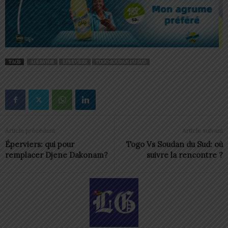
TAGS
ADEBAYOR
EPERVIERS
TOGO-SOUDAN DU SUD
Article précédent
Article suivant
Éperviers: qui pour
Togo Vs Soudan du Sud: où
remplacer Djene Dakonam?
suivre la rencontre ?