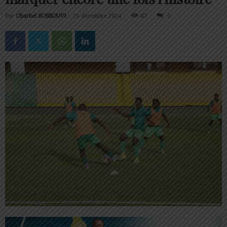
Par
Charbel SOSSOUVI
-
26 décembre 2024
83
0