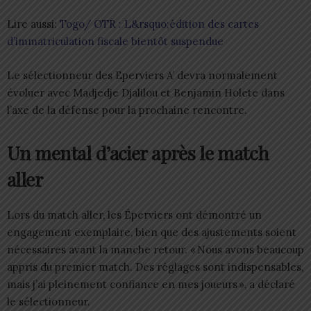
Lire aussi:
Togo/ OTR : L&rsquo;édition des cartes
d’immatriculation fiscale bientôt suspendue
Le sélectionneur des Eperviers A’ devra normalement
évoluer avec Madjedje Djalilou et Benjamin Holete dans
l’axe de la défense pour la prochaine rencontre.
Un mental d’acier après le match
aller
Lors du match aller, les Éperviers ont démontré un
engagement exemplaire, bien que des ajustements soient
nécessaires avant la manche retour. « Nous avons beaucoup
appris du premier match. Des réglages sont indispensables,
mais j’ai pleinement confiance en mes joueurs », a déclaré
le sélectionneur.