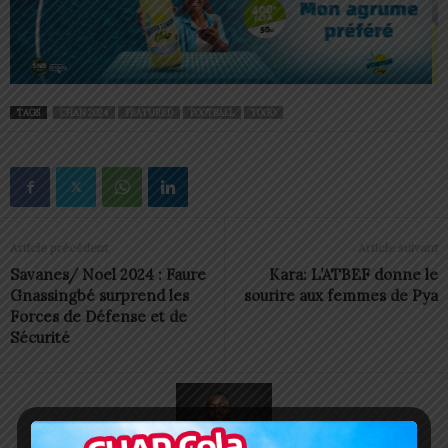
TAGS
CHAN 2024
FEATURED
FOOTBALL
TOGO
Article précédent
Article suivant
Savanes/ Noel 2024 : Faure
Kara: L’ATBEF donne le
Gnassingbé surprend les
sourire aux femmes de Pya
Forces de Défense et de
Sécurité