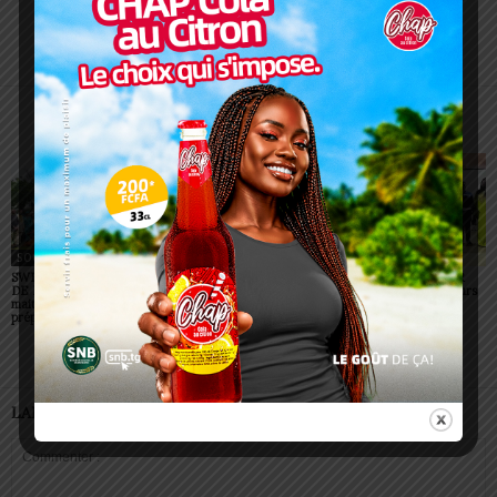
Charbel SOSSOUVI
ARTICLES CONNEXES
PLUS DE L'AUTEUR
SOCIÉTÉ
SOCIÉTÉ
SOCIÉTÉ
SWEDD+ Togo / ECOLE
Glory Night 2026: Sonnie
Vogan : AGRI-ESPOIR
DE LA CHANCE : les
Badu fait chanter des
récompense les meilleurs
maitres-artisans se
milliers de personnes à
talents
préparent à transmettre
Lomé
LAISSER UN COMMENTAIRE