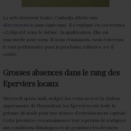
Le sélectionneur Kader Coubadja affiche une
détermination
sans équivoque. Il s’explique en ces termes.
« L’objectif reste le même : la qualification. Elle est
essentielle pour nous. Si nous réussissons, nous éviterons
le tour préliminaire pour la prochaine édition », a-t-il
confié.
Grosses absences dans le rang des
Eperviers locaux
Mercredi après-midi, malgré les vents secs et la chaleur
oppressante de l’harmattan, les Éperviers ont foulé la
pelouse du stade pour une séance d’entraînement capitale.
Cette première reconnaissance leur a permis de s’adapter
aux conditions climatiques et de peaufiner les derniers