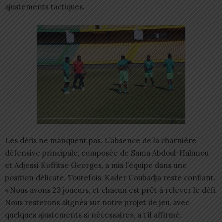
ajustements tactiques.
Les défis ne manquent pas. L’absence de la charnière
défensive principale, composée de Sama Abdoul-Halimou
et Adjessi Koffitse Georges, a mis l’équipe dans une
position délicate. Toutefois, Kader Coubadja reste confiant.
« Nous avons 23 joueurs, et chacun est prêt à relever le défi.
Nous resterons alignés sur notre projet de jeu, avec
quelques ajustements si nécessaire», a t’il affirmé.