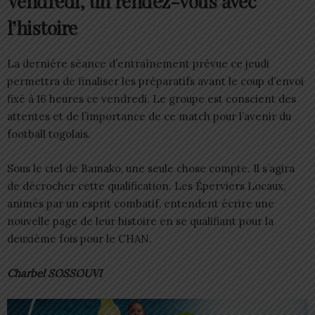
Vendredi, un rendez-vous avec
l’histoire
La dernière séance d’entraînement prévue ce jeudi
permettra de finaliser les préparatifs avant le coup d’envoi
fixé à 16 heures ce vendredi. Le groupe est conscient des
attentes et de l’importance de ce match pour l’avenir du
football togolais.
Sous le ciel de Bamako, une seule chose compte. Il s’agira
de décrocher cette qualification. Les Éperviers Locaux,
animés par un esprit combatif, entendent écrire une
nouvelle page de leur histoire en se qualifiant pour la
deuxième fois pour le CHAN.
Charbel SOSSOUVI