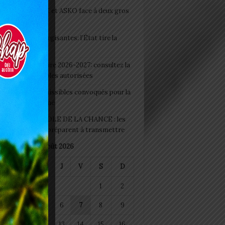
clubs CAF: ASCK et ASKO face à deux gros
eaux
 Boissons énergisantes: l’État tire la
tte d’alarme
 Rentrée scolaire 2026-2027: consultez la
 officielle des écoles autorisées
 2026 : les admissibles convoqués pour la
e médicale à Lomé
D+ Togo / ECOLE DE LA CHANCE : les
es-artisans se préparent à transmettre
août 2026
M
M
J
V
S
D
1
2
4
5
6
7
8
9
11
12
13
14
15
16