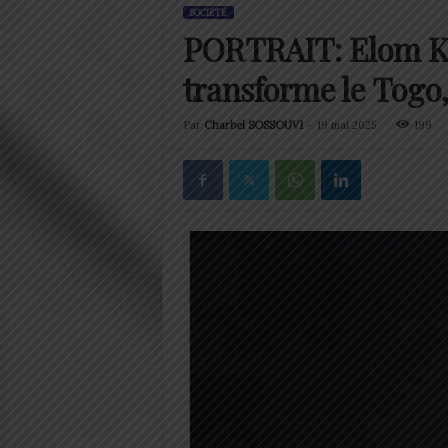
SOCIÉTÉ
PORTRAIT: Elom Kpe
transforme le Togo, 
Par
Charbel SOSSOUVI
-
19 mai 2025
199