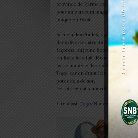
province de Parme en Italie. S’en sui
pour un parcours magistral cycle
unique en Droit.
Au-delà des études, Kpelly vécut plus
dans diverses structures. Cette imm
façonna au jeune homme une grande o
en Italie lui a fait découvrir un autr
autre manière de concevoir l’entrepre
Togo, car en étant loin de son pays, 
potentiels de son
terroir, ce qui a nourrit son envie de
Lire aussi:
Togo/Numérique: Une form