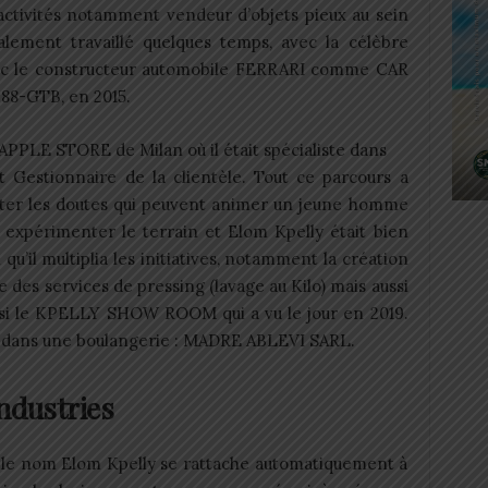
 activités notamment vendeur d’objets pieux au sein
lement travaillé quelques temps, avec la célèbre
ec le constructeur automobile FERRARI comme CAR
88-GTB, en 2015.
PPLE STORE de Milan où il était spécialiste dans
t Gestionnaire de la clientèle. Tout ce parcours a
ter les doutes qui peuvent animer un jeune homme
lait expérimenter le terrain et Elom Kpelly était bien
 qu’il multiplia les initiatives, notamment la création
es services de pressing (lavage au Kilo) mais aussi
si le KPELLY SHOW ROOM qui a vu le jour en 2019.
e dans une boulangerie : MADRE ABLEVI SARL.
Industries
is, le nom Elom Kpelly se rattache automatiquement à