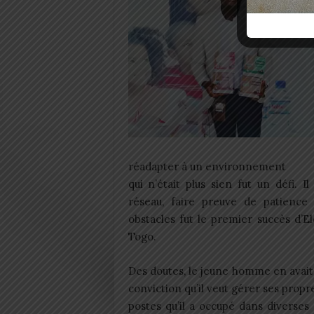
réadapter à un environnement
qui n’était plus sien fut un défi. 
réseau, faire preuve de patience e
obstacles fut le premier succès d’
Togo.
Des doutes, le jeune homme en avait.
conviction qu’il veut gérer ses propres
postes qu’il a occupé dans diverses 