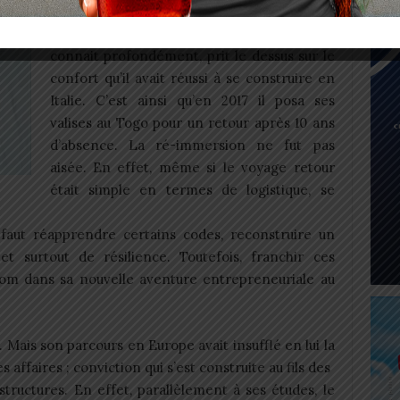
développement économique local couplée à
la soif d’oser, de reconquérir la terre qu’il
connait profondément, prit le dessus sur le
confort qu’il avait réussi à se construire en
Italie. C’est ainsi qu’en 2017 il posa ses
valises au Togo pour un retour après 10 ans
d’absence. La ré-immersion ne fut pas
aisée. En effet, même si le voyage retour
était simple en termes de logistique, se
Il faut réapprendre certains codes, reconstruire un
t surtout de résilience. Toutefois, franchir ces
Elom dans sa nouvelle aventure entrepreneuriale au
 Mais son parcours en Europe avait insufflé en lui la
 affaires ; conviction qui s’est construite au fils des
structures. En effet, parallèlement à ses études, le