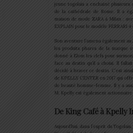
jeune togolais a enchainé plusieurs
de la cathédrale de Rome. Il a éga
maison de mode ZARA à Milan ; av
EXPLAIN pour le modèle FERRARI 4-
Son aventure l’amena également au A
les produits phares de la marque e
donné à Elom les clefs pour surmon
face au destin qu’il a choisi. Il fal
décidé à braver ce destin. C’est ainsi
de KPELLY CENTER en 2017 qui offre d
de beauté homme-femme. Il y a aus
M. Kpelly est également actionnair
De King Café à Kpelly 
Aujourd’hui, dans l’esprit du Togola