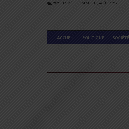
C
LOMÉ
VENDREDI, AOÛT 7, 2026
25.2
L
ACCUEIL
POLITIQUE
SOCIÉT
O
M
E
G
R
A
P
H