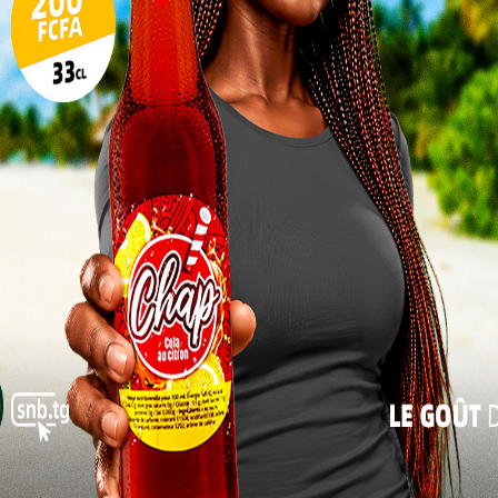
virent des études supérieures à l’Université de Milan
17
24
ieurs autres expériences en Italie faites d’emplois
31
ersion totale dans cette société européenne
« Juil
uverture d’esprit. De ses dires, ce temps passé
e rythme, un autre rapport au travail et surtout une
neuriat. Ce fut aussi de raffermir ses liens avec le
Elom Kpelly a mieux compris la richesse et les
 revenir pour participer à sa construction.
ation gratuite pour les jeunes
Alors qu’il avait une vie bien remplie en
Italie, Elom ne resta pas sourd àl’appel du
cœur, de son pays. L’envie de contribuer au