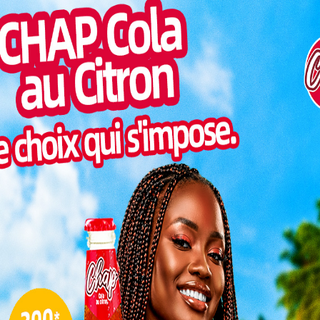
x mais aussi pour leur communauté. Koami Elom Paul
Inter
t du développement industriel en Afrique, est l’une de
morc
bjectif d’impacter le monde à sa manière.
Togo/
sonne
différents univers, Elom
Togo/
ris à Lomé. C’est aussi
liste
isément à Soviépé où il a
ESSAL
s premiers pas d’écolier.
visit
e fut son premier lieu
n du Brevet d’Études du
SWED
maitr
évrier d’Agbalépédogan
L
nnée de lycéen qu’il
pelant ailleurs. C’est en
ue le jeune adolescent
3
 de vie. Il décrocha quelques années plus tard son
conomie Industrielle à FORNOVODI TARO dans la
10