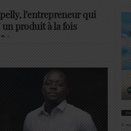
lly, l’entrepreneur qui
un produit à la fois
0
S’
E-ma