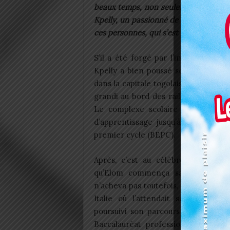
beaux temps, non seulement pour eu
Kpelly, un passionné de l’innovation e
ces personnes, qui s’est donné pour o
S’il a été forgé par l’influence de 
Kpelly a bien poussé ses premiers c
dans la capitale togolaise, plus préc
grandi au bord des rails, qu’il fit se
Le complexe scolaire Bienveillanc
d’apprentissage jusqu’à l’obtentio
premier cycle (BEPC).
Après, c’est au célèbre lycée 2 F
qu’Elom commença sa première a
n’acheva pas toutefois, le destin l’ap
Italie où l’attendait son père, q
poursuivi son parcours d’études et
Baccalauréat professionnel en É