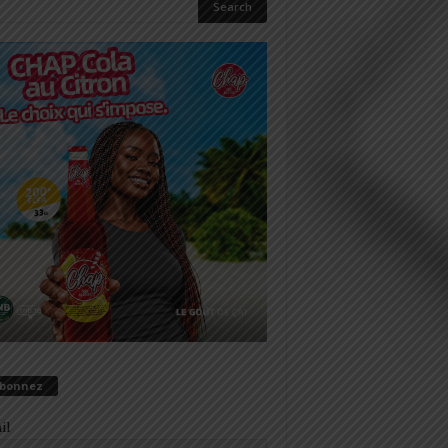
abonnez
il