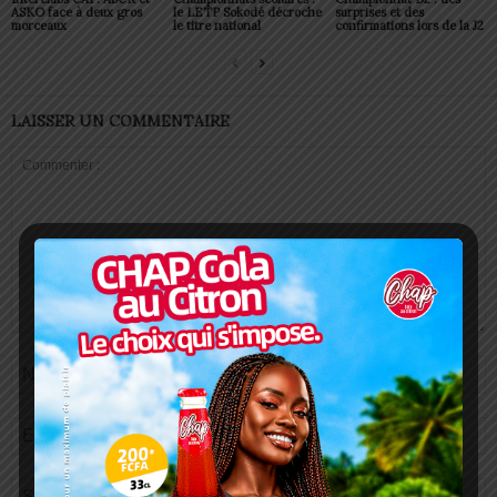
ASKO face à deux gros
le LETP Sokodé décroche
surprises et des
morceaux
le titre national
confirmations lors de la J2
LAISSER UN COMMENTAIRE