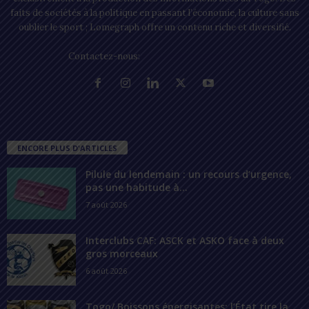
faits de sociétés à la politique en passant l’économie, la culture sans
oublier le sport ; Lomegraph offre un contenu riche et diversifié.
Contactez-nous:
contact@lomegraph.tg
ENCORE PLUS D'ARTICLES
Pilule du lendemain : un recours d’urgence,
pas une habitude à...
7 août 2026
Interclubs CAF: ASCK et ASKO face à deux
gros morceaux
6 août 2026
Togo/ Boissons énergisantes: l’État tire la