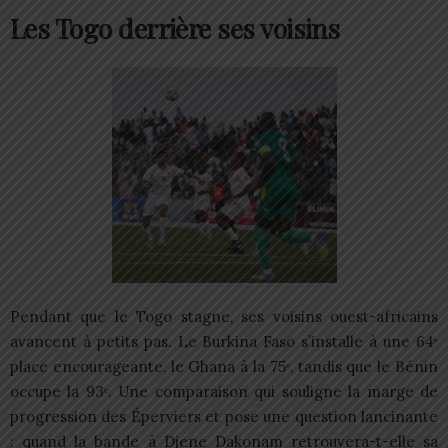
Les Togo derrière ses voisins
Pendant que le Togo stagne, ses voisins ouest-africains
avancent à petits pas. Le Burkina Faso s’installe à une 64ᵉ
place encourageante, le Ghana à la 75ᵉ, tandis que le Bénin
occupe la 93ᵉ. Une comparaison qui souligne la marge de
progression des Éperviers et pose une question lancinante
: quand la bande à Djene Dakonam retrouvera-t-elle sa