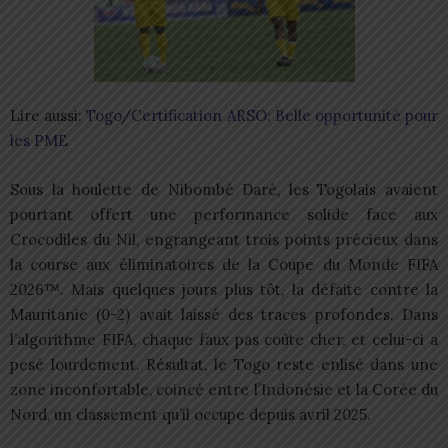
Lire aussi:
Togo/Certification ARSO: Belle opportunité pour
les PME
Sous la houlette de Nibombé Daré, les Togolais avaient
pourtant offert une performance solide face aux
Crocodiles du Nil, engrangeant trois points précieux dans
la course aux éliminatoires de la Coupe du Monde FIFA
2026™. Mais quelques jours plus tôt, la défaite contre la
Mauritanie (0-2) avait laissé des traces profondes. Dans
l’algorithme FIFA, chaque faux pas coûte cher, et celui-ci a
pesé lourdement. Résultat, le Togo reste enlisé dans une
zone inconfortable, coincé entre l’Indonésie et la Corée du
Nord, un classement qu’il occupe depuis avril 2025.