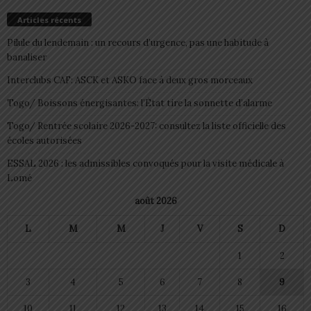
Articles récents
Pilule du lendemain : un recours d’urgence, pas une habitude à
banaliser
Interclubs CAF: ASCK et ASKO face à deux gros morceaux
Togo/ Boissons énergisantes: l’État tire la sonnette d’alarme
Togo/ Rentrée scolaire 2026-2027: consultez la liste officielle des
écoles autorisées
ESSAL 2026 : les admissibles convoqués pour la visite médicale à
Lomé
août 2026
L
M
M
J
V
S
D
1
2
3
4
5
6
7
8
9
10
11
12
13
14
15
16