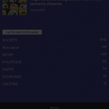
sonnette d’alarme
6 août 2026
CATÉGORIE POPULAIRE
1042
SOCIÉTÉ
481
Non classé
440
SPORT
212
POLITIQUE
94
SANTÉ
55
ECONOMIE
51
CULTURE
Privacy