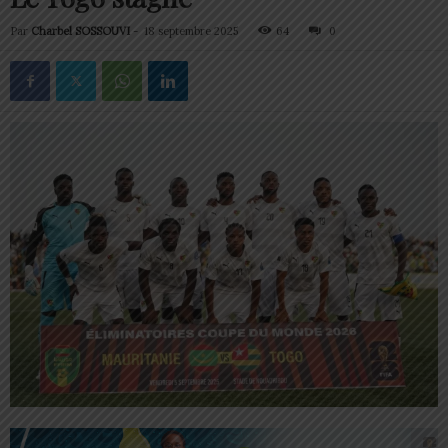
Par
Charbel SOSSOUVI
-
18 septembre 2025
64
0