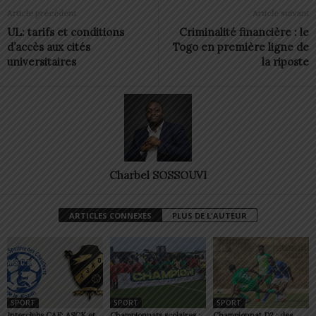
Article précédent
Article suivant
UL: tarifs et conditions
Criminalité financière : le
d’accès aux cités
Togo en première ligne de
universitaires
la riposte
Charbel SOSSOUVI
ARTICLES CONNEXES
PLUS DE L'AUTEUR
SPORT
SPORT
SPORT
Interclubs CAF: ASCK et
Championnats scolaires :
Championnat D2 : des