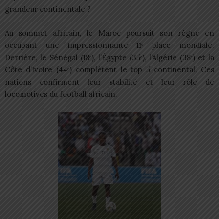
grandeur continentale ?
Au sommet africain, le Maroc poursuit son règne en
occupant une impressionnante 11ᵉ place mondiale.
Derrière, le Sénégal (18ᵉ), l’Égypte (35ᵉ), l’Algérie (38ᵉ) et la
Côte d’Ivoire (44ᵉ) complètent le top 5 continental. Ces
nations confirment leur stabilité et leur rôle de
locomotives du football africain.