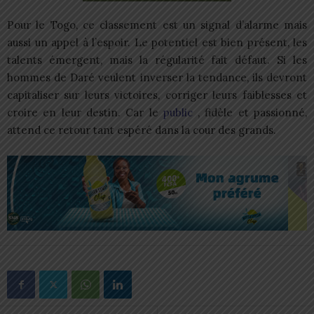
Pour le Togo, ce classement est un signal d’alarme mais
aussi un appel à l’espoir. Le potentiel est bien présent, les
talents émergent, mais la régularité fait défaut. Si les
hommes de Daré veulent inverser la tendance, ils devront
capitaliser sur leurs victoires, corriger leurs faiblesses et
croire en leur destin. Car le
public
, fidèle et passionné,
attend ce retour tant espéré dans la cour des grands.