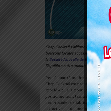
Chap Cocktail s’affirme aujourd’hui 
boissons locales accessibles au Togo. 
la
Société Nouvelle de Boissons
, une 
l’équilibre entre qualité, prix et pro
Pensé pour répondre aux réalités du 
Chap Cocktail est proposé à 200 F
appelé « 2 Bal », pour une bouteille d
positionnement tarifaire assumé, qui 
des procédés de fabrication ni la re
attractives, notamment à travers un