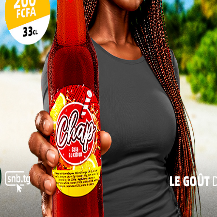
17
ix
24
r tous les publics
31
« Juil
Depuis son démarrage en mai 2020, la Société
Nouvelle de Boissons structure
progressivement le paysage des boissons au
Togo. Si l’entreprise est active dans le segment
des bières, elle développe parallèlement une
gamme sans alcool regroupée sous la marque
Chap.
fidèle consommateur remporte une voiture BAIC de
upe une place stratégique. Son positionnement