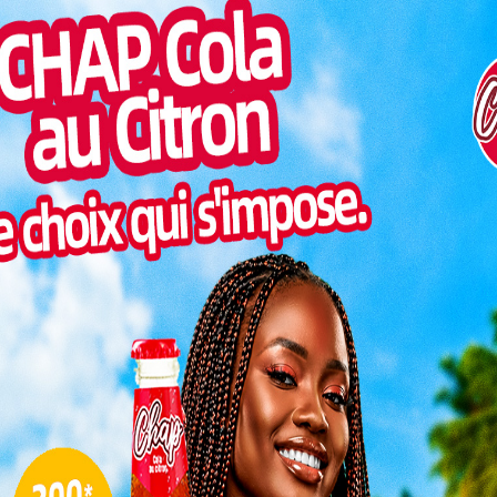
Inter
morc
Togo/
sonne
Togo/
liste
ESSAL
comme l’un des symboles de la montée en puissance des
visit
Derrière cette boisson gazeuse sans alcool se trouve
SWED
entreprise implantée à Adétikopé, qui mise sur
maitr
ximité avec les consommateurs.
pouvoir d’achat,
L
 CFA, communément
e 33 cl. Un
n’exclut ni la rigueur
3
cherche de saveurs
 mélange fruité
10