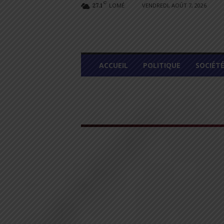
C
LOMÉ
VENDREDI, AOÛT 7, 2026
27.1
L
ACCUEIL
POLITIQUE
SOCIÉT
O
M
E
G
R
A
P
H