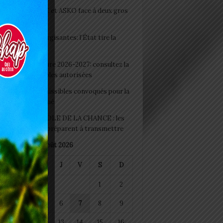
clubs CAF: ASCK et ASKO face à deux gros
eaux
 Boissons énergisantes: l’État tire la
tte d’alarme
 Rentrée scolaire 2026-2027: consultez la
 officielle des écoles autorisées
 2026 : les admissibles convoqués pour la
e médicale à Lomé
D+ Togo / ECOLE DE LA CHANCE : les
es-artisans se préparent à transmettre
août 2026
M
M
J
V
S
D
1
2
4
5
6
7
8
9
11
12
13
14
15
16