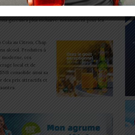
ité attractif, un conditionnement adapté (33 cl, 50 cl
ster accessible au plus grand nombre. L’objectif est
ns gazeuses plus inclusive, notamment pour les
Cola au Citron, Chap
s alcool. Produites à
le moderne, ces
crage local et de
 SNB consolide ainsi sa
 des prix attractifs et
ssantes.