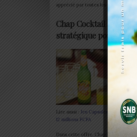
apprécié par toutes les générations.
Chap Cocktail : un cho
stratégique pour touche
Lire aussi :
Jeu Capsules DJAMA : un 
12 millions FCFA
Dans cette offre, Chap Cocktail occ