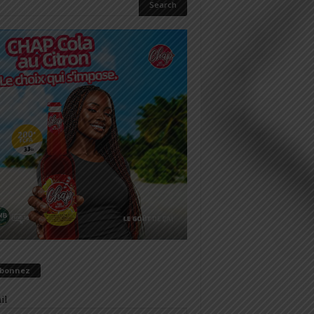
abonnez
il