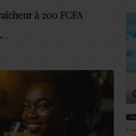
fraîcheur à 200 FCFA
0
S’
E-ma