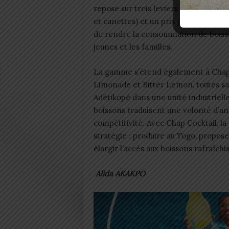
repose sur trois leviers : un goût fru
et canettes) et un prix pensé pour re
de rendre la consommation de boisso
jeunes et les familles.
La gamme s’étend également à Chap 
Limonade et Bitter Lemon, toutes san
Adétikopé dans une unité industriel
boissons traduisent une volonté d’an
compétitivité. Avec Chap Cocktail, la
stratégie : produire au Togo, proposer
élargir l’accès aux boissons rafraîchi
Alida AKAKPO