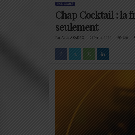
NON CLASSÉ
Chap Cocktail : la 
seulement
Par
Alida AKAKPO
-
17 février 2026
126