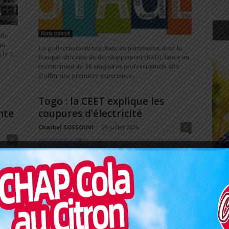
Non classé
ffe
un
Le gouvernement togolais, en partenariat avec la
le 2...
Banque africaine de développement (BAD), lance un
recrutement de 38 stagiaires professionnels afin
d'offrir une première expérience...
Togo : la CEET explique les
nte
coupures d’électricité
Charbel SOSSOUVI
-
29 juillet 2026
0
0
Art