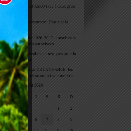
clubs CAF: ASCK et ASKO face à deux gros
eaux
 Boissons énergisantes: l’État tire la
tte d’alarme
 Rentrée scolaire 2026-2027: consultez la
 officielle des écoles autorisées
 2026 : les admissibles convoqués pour la
e médicale à Lomé
D+ Togo / ECOLE DE LA CHANCE : les
es-artisans se préparent à transmettre
août 2026
M
M
J
V
S
D
1
2
4
5
6
7
8
9
11
12
13
14
15
16