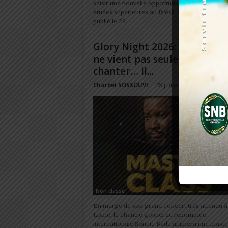
saisir une nouvelle opportunité de poursuivre l
études supérieures au Brésil. Dans un commu
publié le 29...
Glory Night 2026: Sonnie Ba
ne vient pas seulement
chanter… il...
Charbel SOSSOUVI
-
28 juillet 2026
Non classé
En marge de son grand concert très attendu à
Lomé, le chantre gospel de renommée
internationale Sonnie Badu animera une maste