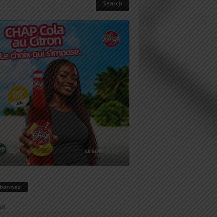
abonnez
il