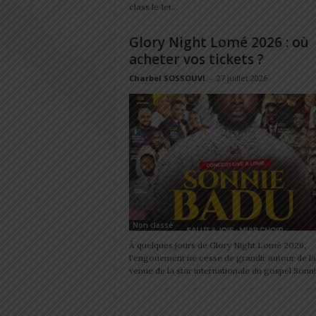
class le 1er...
Glory Night Lomé 2026 : où
acheter vos tickets ?
Charbel SOSSOUVI
-
27 juillet 2026
Non classé
À quelques jours de Glory Night Lomé 2026,
l'engouement ne cesse de grandir autour de la
venue de la star internationale du gospel Sonnie