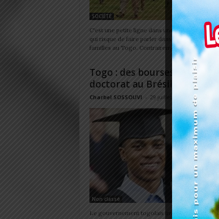
SOCIÉTÉ
C'est une petite ligne dans une décision ministé
qui risque de faire parler dans les écoles et dan
familles au Togo. Contrairement aux...
Togo : des bourses de maste
doctorat au Brésil sont...
Charbel SOSSOUVI
-
29 juillet 2026
Non classé
Le gouvernement togolais invite les étudiants 