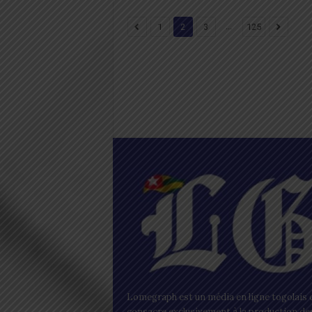
...
1
2
3
125
Lomegraph est un média en ligne togolais q
consacre exclusivement à la production de