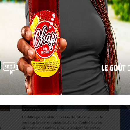
eurs
une nouvelle génération de professionnels. Le
niqué
gouvernement vient d'annoncer l'ouverture officielle
17
des concours d'entrée...
24
du
CAN Féminine 2026: Vincentia
Amedome aux commandes du
31
match d’ouverture
« Juil
0
Charbel SOSSOUVI
-
27 juillet 2026
0
Non classé
L'arbitrage togolais continue de faire rayonner le
pays sur la scène continentale. La Confédération
r
Africaine de Football (CAF) a désigné Vincentia