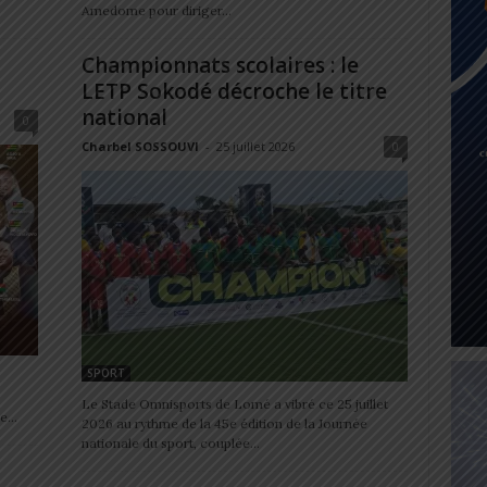
Amedome pour diriger...
Championnats scolaires : le
LETP Sokodé décroche le titre
national
0
Charbel SOSSOUVI
-
25 juillet 2026
0
SPORT
Le Stade Omnisports de Lomé a vibré ce 25 juillet
...
2026 au rythme de la 45e édition de la Journée
nationale du sport, couplée...