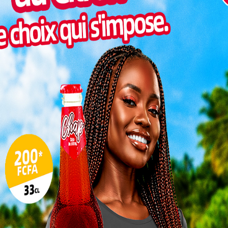
Non classé
Inter
Depuis les premières heures de ce mercredi 29
morc
juillet 2026, plusieurs localités du Togo connaissent
rielle
des perturbations dans la fourniture de l’électricité. À
Togo/
s les
l’origine...
sonne
Togo/
r et
Togo : 525 places ouvertes dans
liste
les écoles de santé
ESSAL
0
Charbel SOSSOUVI
-
29 juillet 2026
0
visit
SWED
maitr
L
SANTÉ
3
à
Le secteur de la santé au Togo s'apprête à accueillir
10