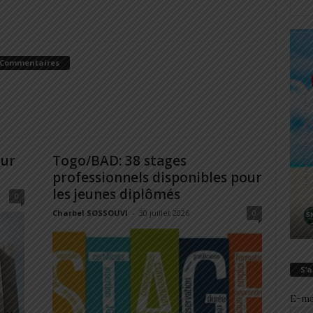
 Commentaires
our
Togo/BAD: 38 stages
professionnels disponibles pour
les jeunes diplômés
0
Charbel SOSSOUVI
-
30 juillet 2026
0
S’
E-ma