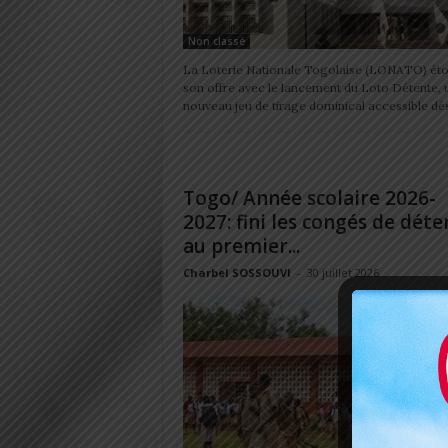
Non classé
La Loterie Nationale Togolaise (LONATO) éto
son offre avec le lancement du Loto Détente, 
nouveau jeu de tirage dominical accessible dès 
Togo/ Année scolaire 2026-
2027: fini les congés de déte
au premier...
Charbel SOSSOUVI
-
30 juillet 2026