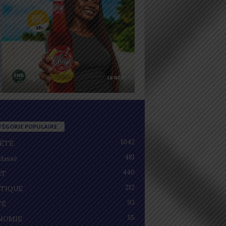
TÉGORIE POPULAIRE
1042
IÉTÉ
481
lassé
440
RT
212
ITIQUE
93
TÉ
55
NOMIE