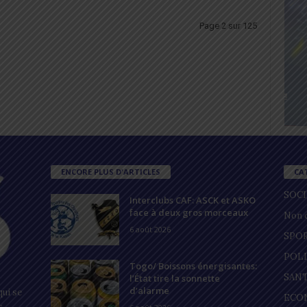
Page 2 sur 125
ENCORE PLUS D'ARTICLES
CA
SOC
Interclubs CAF: ASCK et ASKO
face à deux gros morceaux
Non c
6 août 2026
SPO
POL
Togo/ Boissons énergisantes:
SAN
l’État tire la sonnette
d’alarme
ui se
ECO
s