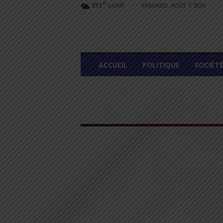
C
LOMÉ
VENDREDI, AOÛT 7, 2026
27.1
L
ACCUEIL
POLITIQUE
SOCIÉT
O
M
E
G
R
A
P
H