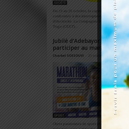
SOCIÉTÉ
Du 23 au 25 octobre, la capitale togolaise ser
confrontée à des interruptions de la fourniture
d’électricité. La Compagnie Énergie Électriqu
Togo (CEET)...
Jubilé d’Adebayor: Commen
participer au marathon?
Charbel SOSSOUVI
-
21 octobre 2024
SPORT
Chers passionnés de sport et amoureux du jog
préparez-vous à vivre une expérience inoublia