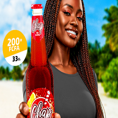
SPORT
Togo/
a
Dans le cadre des éliminatoires du CHAN 2024, le
sonne
Togo affronte le Bénin ce 25 Octobre 2024 au Stade
e du
de Kégué. Un match au...
Togo/
liste
ESSAL
t
Jubilé d’Adebayor: Ces légendes
visit
qui ont confirmé leur présence
SWED
à Lomé
0
maitr
Charbel SOSSOUVI
-
21 octobre 2024
0
Glory
milli
L
3
SPORT
ging,
10
ble à