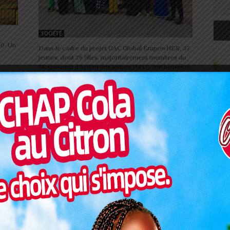
SOCIÉTÉ
20. Un
Dans le cadre du projet GAC Global EmpowHER, 37
jeunes, dont 26 filles, majoritairement membres du
Mouvement d'Action des Jeunes (MAJ), ont bénéficié
d’une...
Elim CHAN 2024/Togo Vs Bénin:
L’entrée est libre et gratuite
0
Charbel SOSSOUVI
-
22 octobre 2024
0
Art