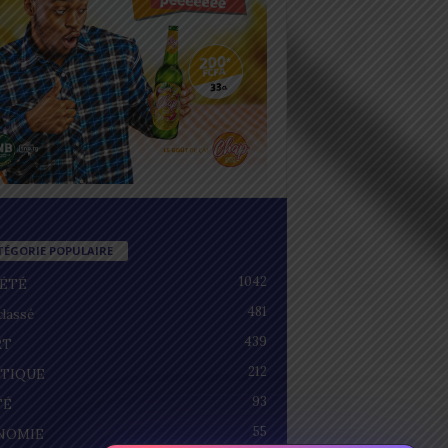
TÉGORIE POPULAIRE
1042
IÉTÉ
481
lassé
439
RT
212
ITIQUE
93
TÉ
55
NOMIE