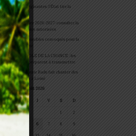
 Boissons énergisantes: l’État tire la
tte d’alarme
 Rentrée scolaire 2026-2027: consultez la
 officielle des écoles autorisées
 2026 : les admissibles convoqués pour la
e médicale à Lomé
D+ Togo / ECOLE DE LA CHANCE : les
es-artisans se préparent à transmettre
 Night 2026: Sonnie Badu fait chanter des
ers de personnes à Lomé
août 2026
M
M
J
V
S
D
1
2
4
5
6
7
8
9
11
12
13
14
15
16