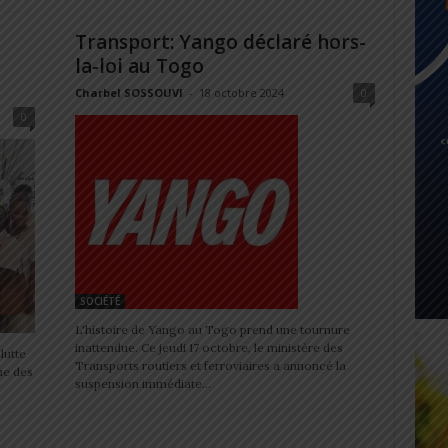
Transport: Yango déclaré hors-
la-loi au Togo
Charbel SOSSOUVI
-
18 octobre 2024
0
0
SOCIÉTÉ
L'histoire de Yango au Togo prend une tournure
inattendue. Ce jeudi 17 octobre, le ministère des
lutte
Transports routiers et ferroviaires a annoncé la
he des
suspension immédiate...