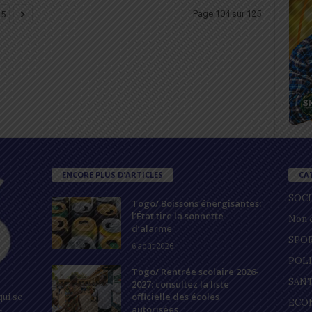
Page 104 sur 125
25
ENCORE PLUS D'ARTICLES
CA
SOC
Togo/ Boissons énergisantes:
l’État tire la sonnette
Non c
d’alarme
SPO
6 août 2026
POL
Togo/ Rentrée scolaire 2026-
SAN
2027: consultez la liste
officielle des écoles
ui se
ECO
autorisées
s