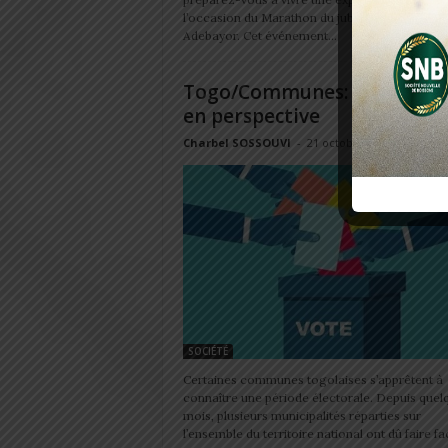
l’occasion du Marathon du jubilé d'Emmanuel
Adebayor. Cet événement...
Togo/Communes: Des électi
en perspective
Charbel SOSSOUVI
-
21 octobre 2024
SOCIÉTÉ
Certaines communes togolaises s’apprêtent à
connaître une période électorale. Depuis quel
mois, plusieurs municipalités réparties sur
l’ensemble du territoire national ont dû faire fac