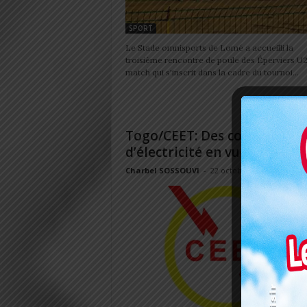
SPORT
Le Stade omnisports de Lomé a accueilli la
troisième rencontre de poule des Éperviers U
match qui s'inscrit dans la cadre du tournoi...
Togo/CEET: Des coupures
d’électricité en vue
Charbel SOSSOUVI
-
22 octobre 2024