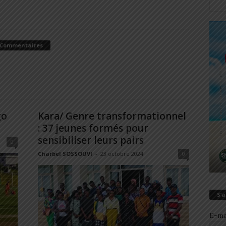
 Commentaires
go
Kara/ Genre transformationnel
: 37 jeunes formés pour
sensibiliser leurs pairs
0
Charbel SOSSOUVI
-
23 octobre 2024
0
S’
E-ma