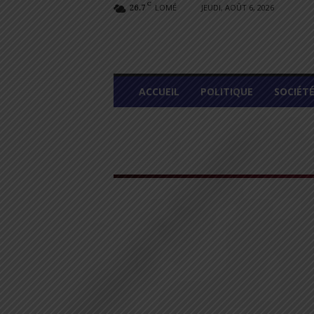
C
LOMÉ
JEUDI, AOÛT 6, 2026
26.7
L
ACCUEIL
POLITIQUE
SOCIÉT
O
M
E
G
R
A
P
H