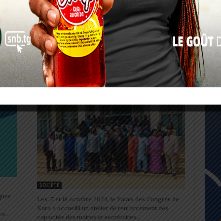
Du 25 au 27 octobre prochain, Lomé vibrera au
rythme du jubilé de fin de carrière d'Emmanuel
17
Adebayor Sheyi. Un évènement au cours duquel...
24
ons
Kara: Atelier de renforcement
des capacités des élus locaux à
31
Kara...
« Juil
0
Charbel SOSSOUVI
-
19 octobre 2024
0
SOCIÉTÉ
ques
Les 17 et 18 octobre 2024, le Palais des Congrès de
Kara a accueilli un atelier de renforcement des
e...
capacités des maires et secrétaires...