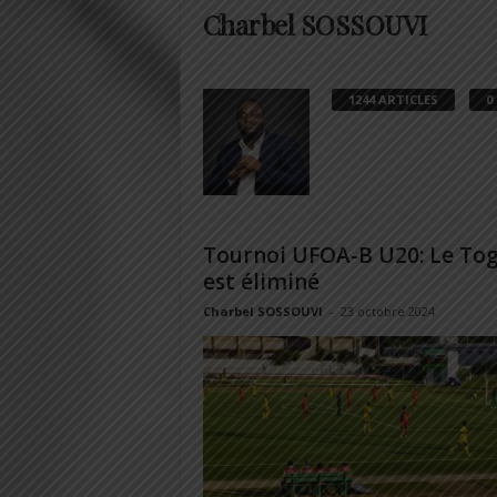
Charbel SOSSOUVI
1244 ARTICLES
0
Tournoi UFOA-B U20: Le To
est éliminé
Charbel SOSSOUVI
-
23 octobre 2024