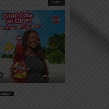
abonnez
il