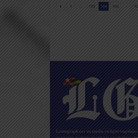
...
...
1
103
104
105
1
Lomegraph est un média en ligne togolais q
consacre exclusivement à la production de