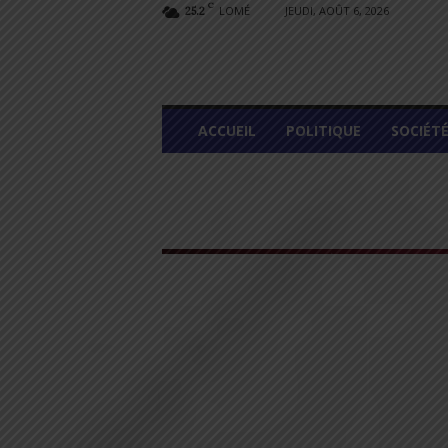
C
LOMÉ
JEUDI, AOÛT 6, 2026
25.2
L
ACCUEIL
POLITIQUE
SOCIÉT
O
M
E
G
R
A
P
H