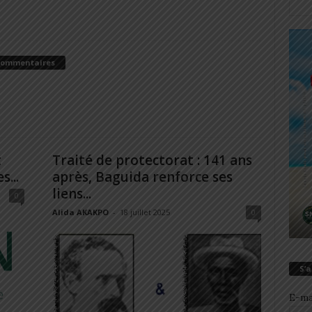
Commentaires
t
Traité de protectorat : 141 ans
...
après, Baguida renforce ses
liens...
0
Alida AKAKPO
-
18 juillet 2025
0
S’
E-ma