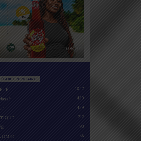
TÉGORIE POPULAIRE
1042
IÉTÉ
480
lassé
439
RT
212
ITIQUE
93
TÉ
55
NOMIE