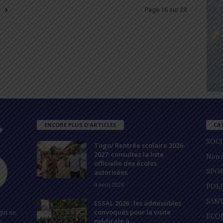
Page 16 sur 28
ENCORE PLUS D'ARTICLES
CA
SOC
Togo/ Rentrée scolaire 2026-
2027: consultez la liste
Non c
officielle des écoles
SPO
autorisées
4 août 2026
POL
SAN
ESSAL 2026 : les admissibles
convoqués pour la visite
ui se
ECO
médicale à...
s