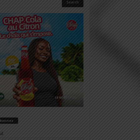
abonnez
il