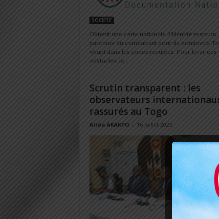
SOCIÉTÉ
Obtenir une carte nationale d’identité reste un
parcours du combattant pour de nombreux To
vivant dans les zones reculées. Pour lever ces
obstacles, le...
Scrutin transparent : les
observateurs internationau
rassurés au Togo
Alida AKAKPO
-
16 juillet 2025