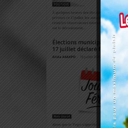
POLITIQUE
À quelques heures des élections municipales
prévues ce 17 juillet, les autorités togolaises on
réuni les observateurs internationaux pour les 
sur le déroulement...
Élections municipales 2025 : 
17 juillet déclaré férié sur to
Alida AKAKPO
-
16 juillet 2025
Non classé
Alors que le Togo s’apprête à organiser les él