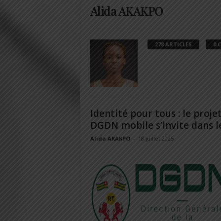
Alida AKAKPO
278 ARTICLES
0 
Identité pour tous : le proje
DGDN mobile s’invite dans les
Alida AKAKPO
-
18 juillet 2025