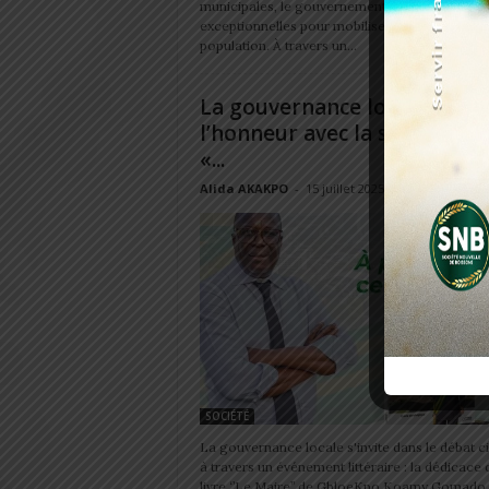
municipales, le gouvernement prend des mesu
exceptionnelles pour mobiliser pleinement la
population. À travers un...
La gouvernance locale à
l’honneur avec la sortie du l
«...
Alida AKAKPO
-
15 juillet 2025
SOCIÉTÉ
La gouvernance locale s'invite dans le débat c
à travers un événement littéraire : la dédicace 
livre ‘’Le Maire’’ de GbloeKpo Koamy Gomado,.