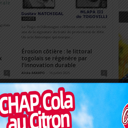
SOCIÉTÉ
golais
Le Togo et l’Allemagne célèbrent cette année les 141
ans de la signature du traité de protectorat de 1884.
Un acte historique qui marque...
Érosion côtière : le littoral
x
togolais se régénère par
l’innovation durable
0
Alida AKAKPO
-
16 juillet 2025
0
Art