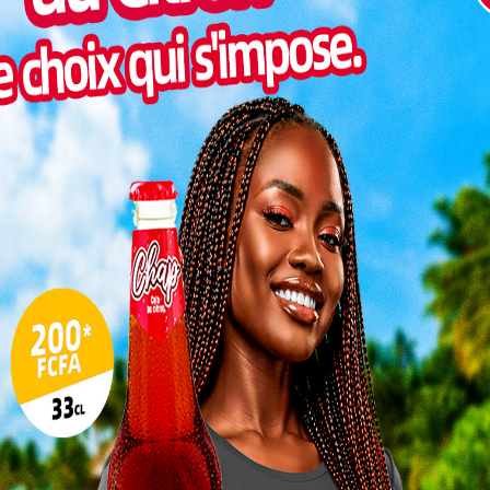
SOCIÉTÉ
Togo/
liste
Le littoral entre Gbodjomé et Goumoukopé,
t
durement touché par l’érosion côtière, fait l’objet
ESSAL
édifier
d’un vaste chantier de protection lancé par le
visit
gouvernement togolais. Soutenu...
SWED
le
Parentalité : l’UNICEF appelle à
maitr
ut...
un sursaut face aux enfants
Glory
des...
0
milli
Alida AKAKPO
-
15 juillet 2025
0
Vogan
talen
L
3
SOCIÉTÉ
ections
10