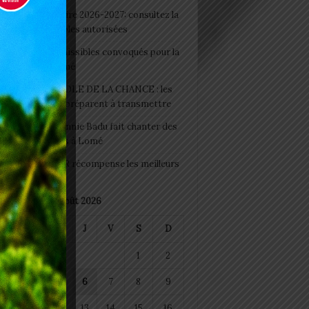
 Rentrée scolaire 2026-2027: consultez la
 officielle des écoles autorisées
 2026 : les admissibles convoqués pour la
e médicale à Lomé
D+ Togo / ECOLE DE LA CHANCE : les
es-artisans se préparent à transmettre
 Night 2026: Sonnie Badu fait chanter des
ers de personnes à Lomé
 : AGRI-ESPOIR récompense les meilleurs
ts
août 2026
M
M
J
V
S
D
1
2
4
5
6
7
8
9
11
12
13
14
15
16