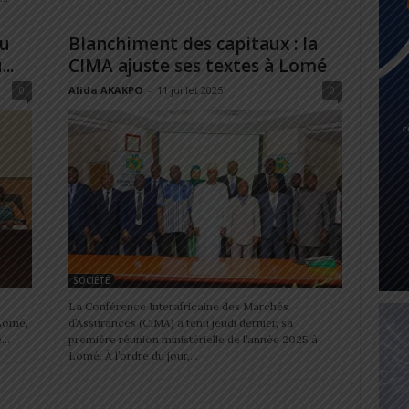
au
Blanchiment des capitaux : la
..
CIMA ajuste ses textes à Lomé
0
Alida AKAKPO
-
11 juillet 2025
0
SOCIÉTÉ
La Conférence Interafricaine des Marchés
Lomé,
d’Assurances (CIMA) a tenu jeudi dernier, sa
..
première réunion ministérielle de l’année 2025 à
Lomé. À l’ordre du jour,...