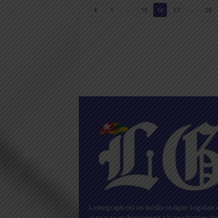
...
...
1
15
16
17
28
Lomegraph est un média en ligne togolais q
consacre exclusivement à la production de