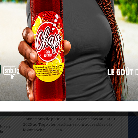
res
Au Togo, le phénomène des enfants vivant dans la
rue prend de l’ampleur. Rien qu’en cinq jours, 550
17
d’entre eux ont été recensés, dont...
24
BAC II 2025 : une annonce qui
31
ivre
soulage
« Juil
Alida AKAKPO
-
11 juillet 2025
0
0
SOCIÉTÉ
Bonne nouvelle pour les 100 303 candidats au BAC II
2025 au Togo : les résultats seront accessibles dès
itoyen
le dimanche 13 juillet à...
du
..