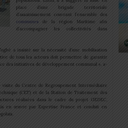
populations. Enfin, il a suggéré la mise en
place d’une brigade territoriale
d’assainissement couvrant l’ensemble des
communes
de la région Maritime afin
d’accompagner les collectivités dans
ogbé a insisté sur la nécessité d’une mobilisation
ective de tous les acteurs doit permettre de garantir
ence des initiatives de développement communal », a-
e visite du Centre de Regroupement Intermédiaire
echnique (CET) et de la Station de Traitement des
uctures réalisées dans le cadre du projet GEDEC,
mis en œuvre par Expertise France et conduit en
golais.