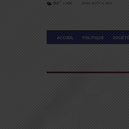
C
LOMÉ
JEUDI, AOÛT 6, 2026
25.2
L
ACCUEIL
POLITIQUE
SOCIÉT
O
M
E
G
R
A
P
H