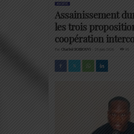
SOCIÉTÉ
Assainissement dur
les trois propositio
coopération inter
Par
Charbel SOSSOUVI
-
29 juin 2026
65