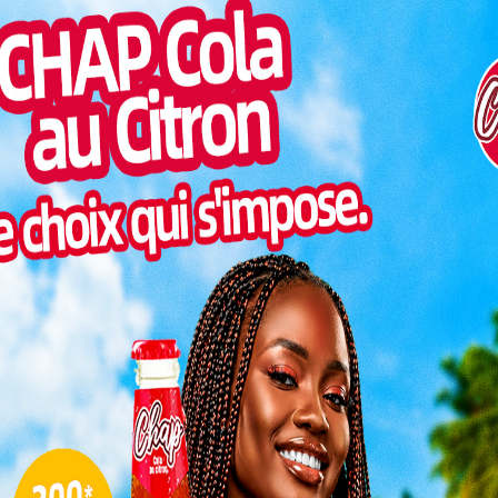
es orientations du programme.
Togo/
liste
Lire aussi:
Assainissement à Zio 1 : Victor
ESSAL
Togbé appelle à l’action pour une commune
visit
assainie
SWED
maitr
Réunissant les collectivités territoriales, les
Glory
partenaires techniques et financiers ainsi
milli
que les autorités administratives, cette
Vogan
session a également été marquée par les
talen
propositions formulées par le maire adjoint
d’un renforcement de la coopération intercommunale
L
ble : bilan des avancées et
3
rtenaires du projet GEDEC
10