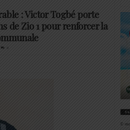
able : Victor Togbé porte
ns de Zio 1 pour renforcer la
communale
0
S’
E-ma