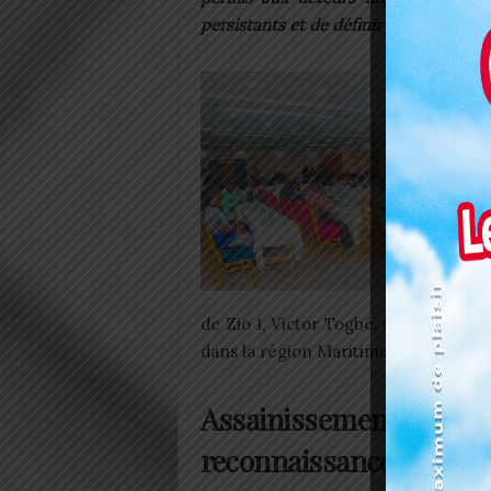
persistants et de définir les prochain
de Zio 1, Victor Togbé, en faveur 
dans la région Maritime.
Assainissement dura
reconnaissance des pa