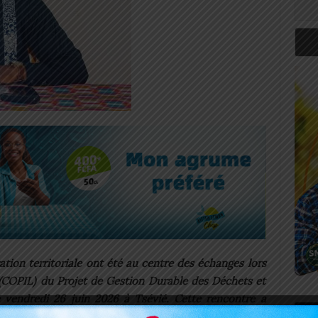
ation territoriale ont été au centre des échanges lors
(COPIL) du Projet de Gestion Durable des Déchets et
e vendredi 26 juin 2026 à Tsévié. Cette rencontre a
Art
er les avancées enregistrées, d’identifier les défis