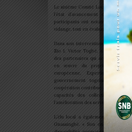
Le sixième Comité Local de Pilotag
l’état d’avancement des actions
participants ont notamment examin
vidange, tout en évaluant les perspect
Dans son intervention, le maire ad
Zio 1, Victor Togbé, a salué l’eng
des partenaires qui accompagnent 
en œuvre du projet, à savoir 
européenne, Expertise France
gouvernement togolais. Selon lui
coopération contribue au renforcem
capacités des collectivités local
l’amélioration des services d’assaini
L’élu local a également rendu ho
Gnassingbé. « Son engagement con
disponibilité permanente constitu