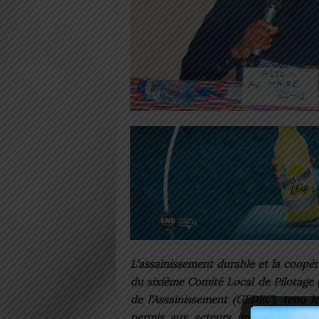
L’assainissement durable
et la coopér
du sixième Comité Local de Pilotage 
de l’Assainissement (GEDEC), tenu l
permis aux acteurs impliqués d’évalu