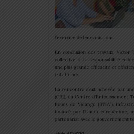
l’exercice de leurs missions.
En conclusion des travaux, Victor T
collective. « La responsabilité coll
une plus grande efficacité et effici
t-il affirmé.
La rencontre s’est achevée par un
(CRI), du Centre d’Enfouissement T
Boues de Vidange (STBV), infrastr
financé par l’Union européenne, 
partenariat avec le gouvernement to
Alida AKAKPO