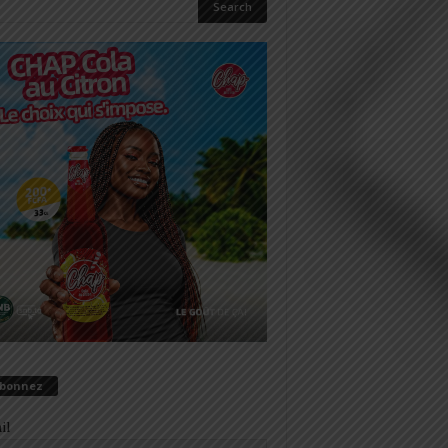
abonnez
il