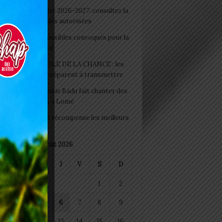
 Rentrée scolaire 2026-2027: consultez la
 officielle des écoles autorisées
 2026 : les admissibles convoqués pour la
e médicale à Lomé
D+ Togo / ECOLE DE LA CHANCE : les
es-artisans se préparent à transmettre
 Night 2026: Sonnie Badu fait chanter des
ers de personnes à Lomé
 : AGRI-ESPOIR récompense les meilleurs
ts
août 2026
M
M
J
V
S
D
1
2
4
5
6
7
8
9
11
12
13
14
15
16