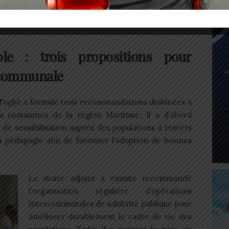
ans le domaine de l’assainissement et de la gestion
ble : trois propositions pour
ercommunale
r Togbé a formulé trois recommandations destinées à
es communes de la région Maritime. Il a d’abord
de sensibilisation auprès des populations à travers
 pédagogie afin de favoriser l’adoption de bonnes
Le maire adjoint a ensuite recommandé
l’organisation régulière d’opérations
intercommunales de salubrité publique pour
améliorer durablement le cadre de vie des