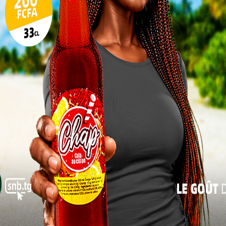
e du projet GEDEC a offert un cadre d’échanges sur
17
 menées dans les communes bénéficiaires. Les
é la gestion des déchets solides et des boues de
24
ives fixées à l’horizon 2027.
31
« Juil
joint de
agement
la mise
l’Union
 et le
, cette
ent des
es et à
ssement.
mmage au Président du Conseil, Faure Essozimna
stant, son accompagnement institutionnel et sa
ent un levier essentiel pour la réussite de nos