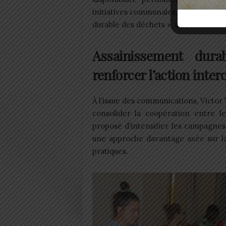
initiatives communales, notamment d
durable des déchets », a-t-il déclaré.
Assainissement dura
renforcer l’action int
À l’issue des communications, Victo
consolider la coopération entre l
proposé d’intensifier les campagnes 
une approche davantage axée sur la
pratiques.