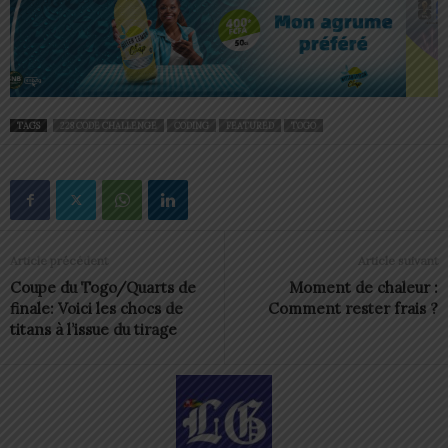
TAGS
228 CODE CHALLENGE
CODING
FEATURED
TOGO
Article précédent
Article suivant
Coupe du Togo/Quarts de
Moment de chaleur :
finale: Voici les chocs de
Comment rester frais ?
titans à l’issue du tirage