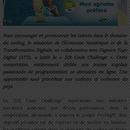
Pour encourager et promouvoir les talents dans le domaine
du coding, le ministère de l’Économie Numérique et de la
Transformation Digitale, en collaboration avec l’Agence Togo
Digital (ATD), a initié le « 228 Code Challenge ». Cette
compétition, entièrement dédiée aux jeunes togolais
passionnés de programmation, se déroulera en ligne. Une
opportunité sans précédent aux codeurs et codeuses du
pays.
Le ‘228 Code Challenge’ représente une initiative
novatrice soutenue par divers partenaires, dont la
coopération allemande à travers le projet ProDigiT. Son
objectif premier est de repérer et de mettre en lumière
les meilleurs talents dans le domaine du coding au Togo.