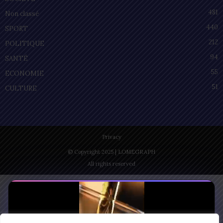
481
Non classé
440
SPORT
212
POLITIQUE
94
SANTÉ
55
ECONOMIE
51
CULTURE
Privacy
© Copyright 2025 | LOMEGRAPH
All rights reserved