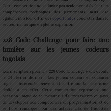
Cette compétition ne se limite pas seulement à évaluer les
compétences techniques des participants, mais vise
également à leur offrir des
opportunités
concrètes dans le
secteur numérique en pleine expansion.
228 Code Challenge pour faire une
lumière sur les jeunes codeurs
togolais
Les inscriptions pour le « 228 Code Challenge » ont débuté
le 24 février dernier . Les jeunes codeurs et codeuses
togolais intéressés peuvent s’inscrire sur la plateforme
dédiée à cet effet. Cette compétition représente une
occasion unique de se mesurer à d’autres talents du pays,
de développer ses compétences en programmation et de
se faire remarquer par des acteurs clés de l’industrie