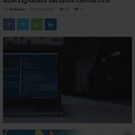
Par
Redaction
-
28 février 2024
83
0