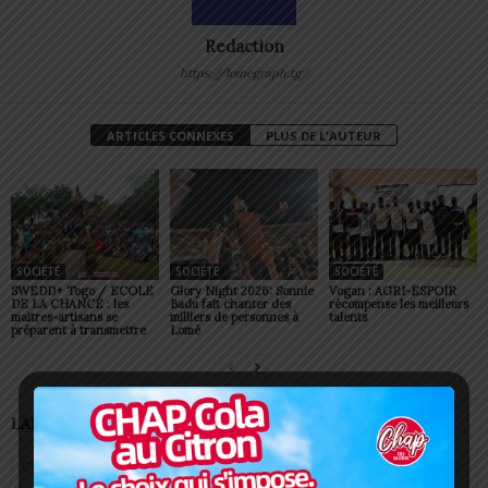
Redaction
https://lomegraph.tg/
ARTICLES CONNEXES
PLUS DE L'AUTEUR
SOCIÉTÉ
SOCIÉTÉ
SOCIÉTÉ
SWEDD+ Togo / ECOLE
Glory Night 2026: Sonnie
Vogan : AGRI-ESPOIR
DE LA CHANCE : les
Badu fait chanter des
récompense les meilleurs
maitres-artisans se
milliers de personnes à
talents
préparent à transmettre
Lomé
LAISSER UN COMMENTAIRE