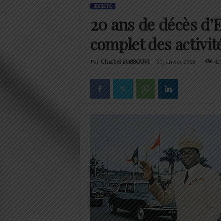
SOCIÉTÉ
20 ans de décès d
complet des activit
Par
Charbel SOSSOUVI
-
30 janvier 2025
42