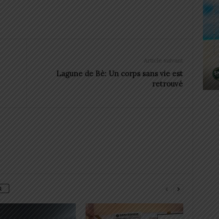
Article suivant
Lagune de Bè: Un corps sans vie est
retrouvé
R