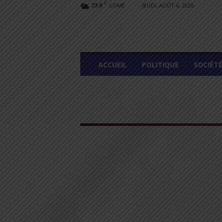
C
LOMÉ
JEUDI, AOÛT 6, 2026
23.6
L
ACCUEIL
POLITIQUE
SOCIÉT
O
M
E
G
R
A
P
H