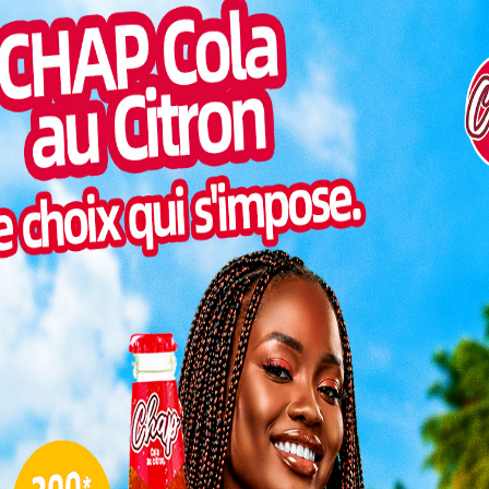
tés des 20 ans de
Togo/
liste
Eyadema
ESSAL
visit
SWED
maitr
Glory
milli
hôtel 2 février sur les hommages rendus au général
Vogan
on togolaise
talen
d’Agoè-Nyivé Centre
L
Dans la préfecture de la Kozah
:
A Pya
3
Mardi 04 Février 2025:
10