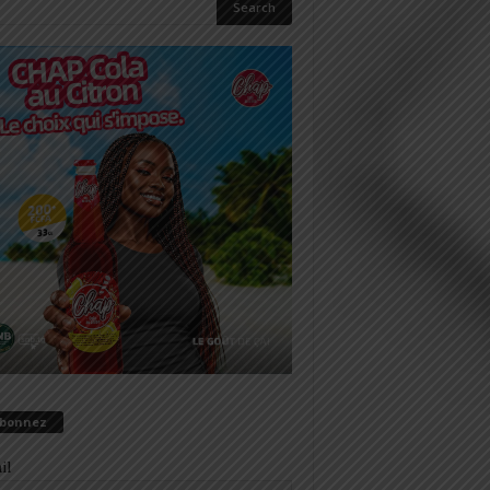
abonnez
il