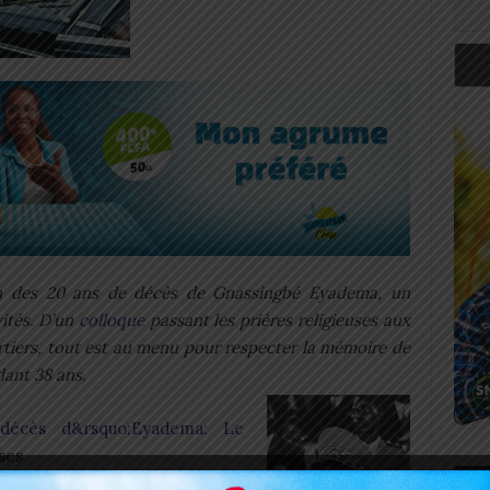
n des 20 ans de décès de Gnassingbé Eyadema, un
vités. D’un
colloque
passant les prières religieuses aux
rtiers, tout est au menu pour respecter la mémoire de
dant 38 ans.
écès d&rsquo;Eyadema: Le
ses
Art