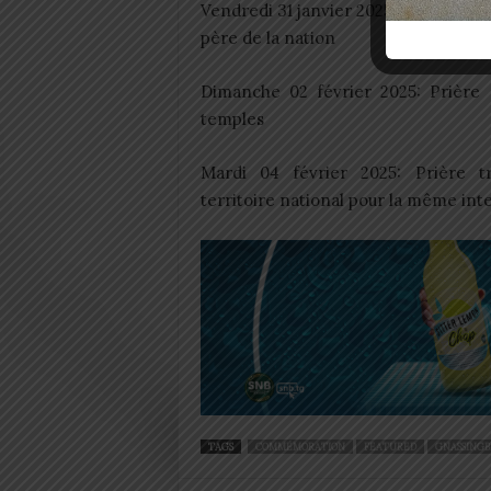
Vendredi 31 janvier 2025: Prière mu
père de la nation
Dimanche 02 février 2025: Prière 
temples
Mardi 04 février 2025: Prière tr
territoire national pour la même int
TAGS
COMMÉMORATION
FEATURED
GNASSINGB