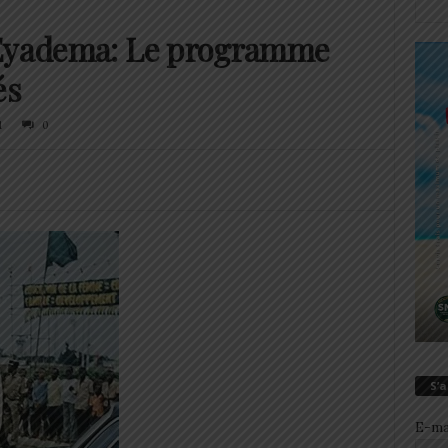
’Eyadema: Le programme
és
1
0
S’
E-ma