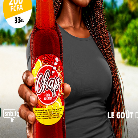
17
19H00: Veillée de prières au domicile du
père de la nation
24
31
« Juil
: Prière œcuménique pour le repos de l’âme du père
 Faure Essozimna Gnassingbé, Président de la
du Palais des Congrès de Kara
ns les préfectures et communes