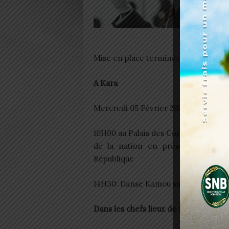
Mise en place terminée à 18H30
A Kara
Mercredi 05 Février 2025:
10H00 au Palais des Congrès de Kara
de la nation en présence de SEM
République
14H30: Danse Kamou sur l’esplanade 
Dans les chefs lieux de régions/ Da