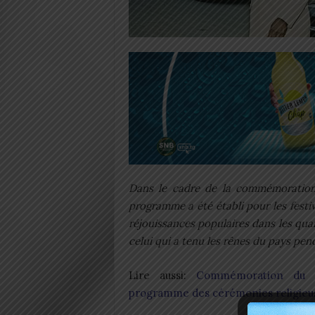
Dans le cadre de la commémoratio
programme a été établi pour les festi
réjouissances populaires dans les qua
celui qui a tenu les rênes du pays pen
Lire aussi:
Commémoration du d
programme des cérémonies religieu