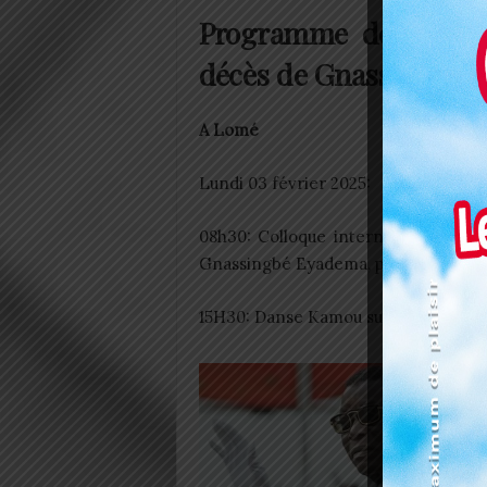
Programme des activi
décès de Gnassingbé 
A Lomé
Lundi 03 février 2025:
08h30: Colloque international à l’
Gnassingbé Eyadema, père de la nati
15H30: Danse Kamou sur le terrain 