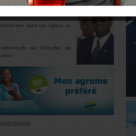
sulmane dans les mosquées pour le repos de l’âme du
chrétienne dans les églises et
aditionnelle sur l’étendue du
ention
E EYADEMA
TOGO