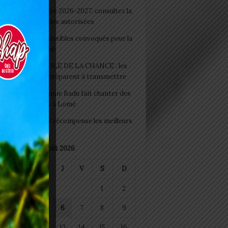
 Rentrée scolaire 2026-2027: consultez la
 officielle des écoles autorisées
 2026 : les admissibles convoqués pour la
e médicale à Lomé
D+ Togo / ECOLE DE LA CHANCE : les
es-artisans se préparent à transmettre
 Night 2026: Sonnie Badu fait chanter des
ers de personnes à Lomé
 : AGRI-ESPOIR récompense les meilleurs
ts
août 2026
M
M
J
V
S
D
1
2
4
5
6
7
8
9
11
12
13
14
15
16