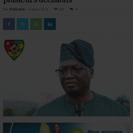
Par
Redaction
-
8 mars 2024
165
0