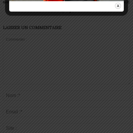
morceaux
le titre national
confirmations lors de la J2
LAISSER UN COMMENTAIRE