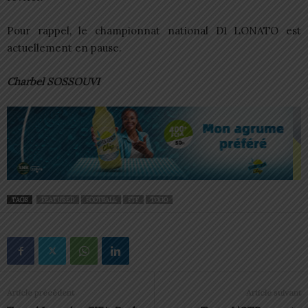
Pour rappel, le championnat national D1 LONATO est
actuellement en pause.
Charbel SOSSOUVI
TAGS
FEATURED
FOOTBALL
FTF
TOGO
Article précédent
Article suivant