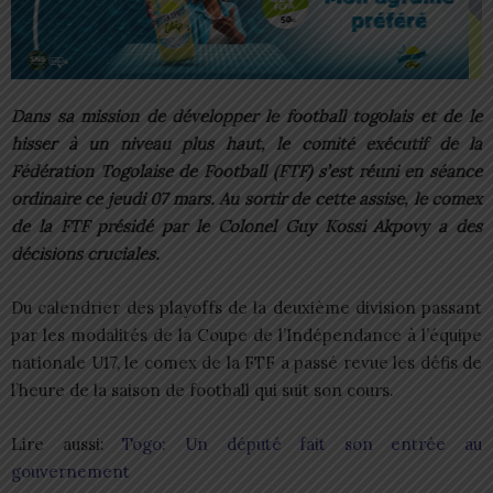
Dans sa mission de développer le football togolais et de le
hisser à un niveau plus haut, le comité exécutif de la
Fédération Togolaise de Football (FTF) s’est réuni en séance
ordinaire ce jeudi 07 mars. Au sortir de cette assise, le comex
de la FTF présidé par le Colonel Guy Kossi Akpovy a des
décisions cruciales.
Du calendrier des playoffs de la deuxième division passant
par les modalités de la Coupe de l’Indépendance à l’équipe
nationale U17, le comex de la FTF a passé revue les défis de
l’heure de la saison de football qui suit son cours.
Lire aussi:
Togo: Un député fait son entrée au
gouvernement