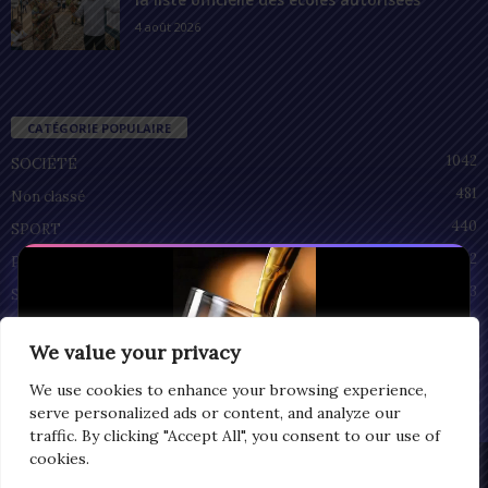
4 août 2026
CATÉGORIE POPULAIRE
1042
SOCIÉTÉ
481
Non classé
440
SPORT
212
POLITIQUE
93
SANTÉ
55
ECONOMIE
We value your privacy
51
CULTURE
We use cookies to enhance your browsing experience,
serve personalized ads or content, and analyze our
traffic. By clicking "Accept All", you consent to our use of
cookies.
Privacy