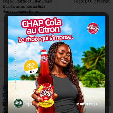
Togo/ Journées FIFA: Paulo
Togo: L’OTR recrute
Duarte annonce sa liste
dans quelques jours
Redaction
https://lomegraph.tg/
ARTICLES CONNEXES
PLUS DE L'AUTEUR
SPORT
SPORT
SPORT
Interclubs CAF: ASCK et
Championnats scolaires :
Championnat D2 : des
ASKO face à deux gros
le LETP Sokodé décroche
surprises et des