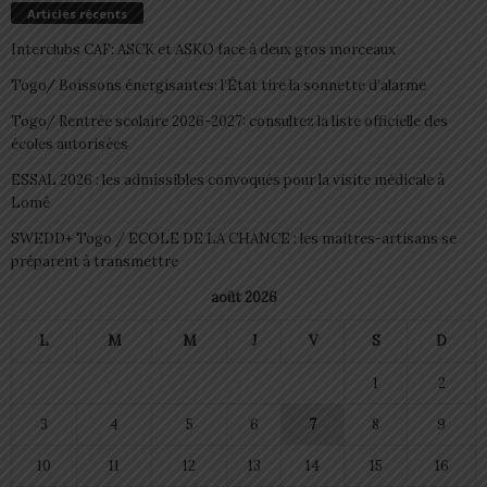
Articles récents
Interclubs CAF: ASCK et ASKO face à deux gros morceaux
Togo/ Boissons énergisantes: l’État tire la sonnette d’alarme
Togo/ Rentrée scolaire 2026-2027: consultez la liste officielle des
écoles autorisées
ESSAL 2026 : les admissibles convoqués pour la visite médicale à
Lomé
SWEDD+ Togo / ECOLE DE LA CHANCE : les maitres-artisans se
préparent à transmettre
août 2026
L
M
M
J
V
S
D
1
2
3
4
5
6
7
8
9
10
11
12
13
14
15
16