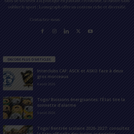
faits de sociétés à la politique en passant l’économie, la culture sans
oublier le sport ; Lomegraph offre un contenu riche et diversifié.
Contactez-nous:
contact@lomegraph.tg
ENCORE PLUS D'ARTICLES
Interclubs CAF: ASCK et ASKO face à deux
gros morceaux
6 août 2026
Togo/ Boissons énergisantes: l’État tire la
sonnette d’alarme
6 août 2026
Togo/ Rentrée scolaire 2026-2027: consultez
la liste officielle des écoles autorisées