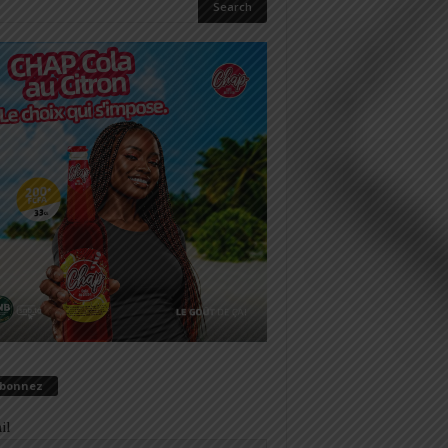
abonnez
il