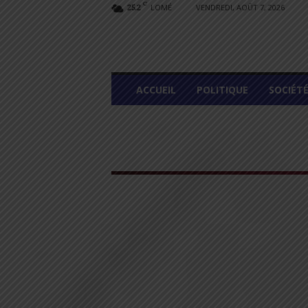
C
LOMÉ
VENDREDI, AOÛT 7, 2026
25.2
L
ACCUEIL
POLITIQUE
SOCIÉT
O
M
E
G
R
A
P
H