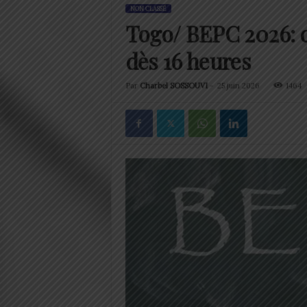
NON CLASSÉ
Togo/ BEPC 2026: c
dès 16 heures
Par
Charbel SOSSOUVI
-
25 juin 2026
1464