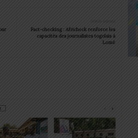
Article suivant
our
Fact-checking : Africheck renforce les
capacités des journalistes togolais à
Lomé
R