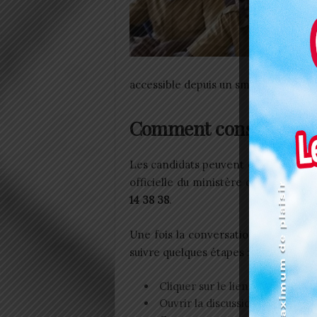
accessible depuis un smartphone.
Comment consulter son
Les candidats peuvent obtenir leur r
officielle du ministère ou en écri
14 38 38
.
Une fois la conversation ouverte, il s
suivre quelques étapes :
Cliquer sur le lien proposé ;
Ouvrir la discussion WhatsApp ;