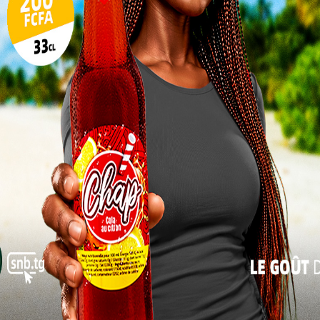
tion («
17
24
31
suite
« Juil
dat.
our les candidats
e dans le parcours scolaire des élèves togolais. Il
 de l’enseignement
secondaire
et conditionne l’accès
Dans les familles comme dans les
établissements scolaires, cette journée est
marquée par l’émotion, l’espoir et parfois
l’inquiétude. Après plusieurs mois de