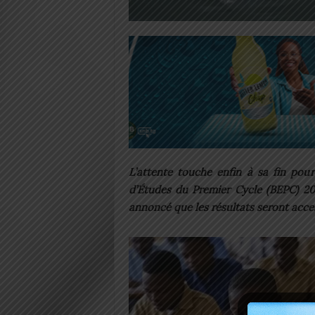
L’attente touche enfin à sa fin pour
d’Études du Premier Cycle (BEPC) 20
annoncé que les résultats seront access