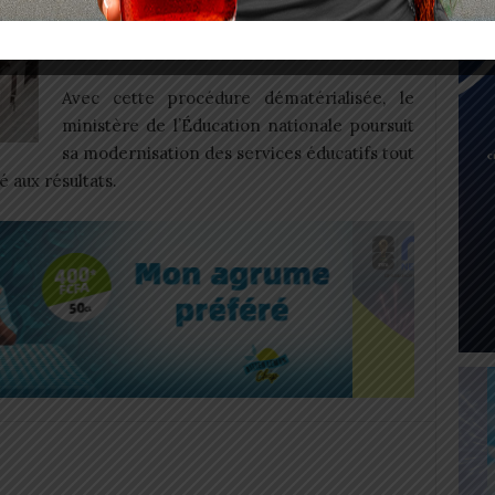
préparation et d’efforts, les candidats
découvriront enfin le fruit de leur travail.
Avec cette procédure dématérialisée, le
ministère de l’Éducation nationale poursuit
sa modernisation des services éducatifs tout
é aux résultats.