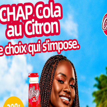
éviter les déplacements inutiles, les
Inter
morc
autorités éducatives ont mis en place un
système de consultation numérique via
Togo/
WhatsApp. Une solution simple, rapide et
sonne
Togo/
liste
 résultat ?
ESSAL
visit
ésultat en scannant le code QR figurant sur l’affiche
SWED
vant directement au numéro WhatsApp dédié :
+228 92
maitr
uffit de
L
3
10