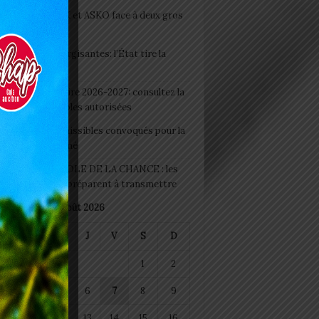
clubs CAF: ASCK et ASKO face à deux gros
eaux
 Boissons énergisantes: l’État tire la
tte d’alarme
 Rentrée scolaire 2026-2027: consultez la
 officielle des écoles autorisées
 2026 : les admissibles convoqués pour la
e médicale à Lomé
D+ Togo / ECOLE DE LA CHANCE : les
es-artisans se préparent à transmettre
août 2026
M
M
J
V
S
D
1
2
4
5
6
7
8
9
11
12
13
14
15
16