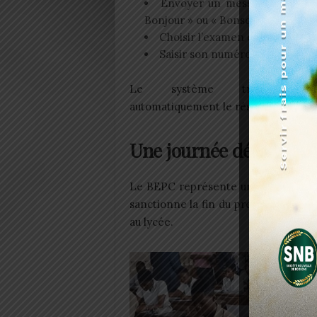
Envoyer un message de saluta
Bonjour » ou « Bonsoir ») ;
Choisir l’examen concerné ;
Saisir son numéro de table.
Le système transmet en
automatiquement le résultat du candi
Une journée décisive p
Le BEPC représente une étape majeur
sanctionne la fin du premier cycle
au lycée.