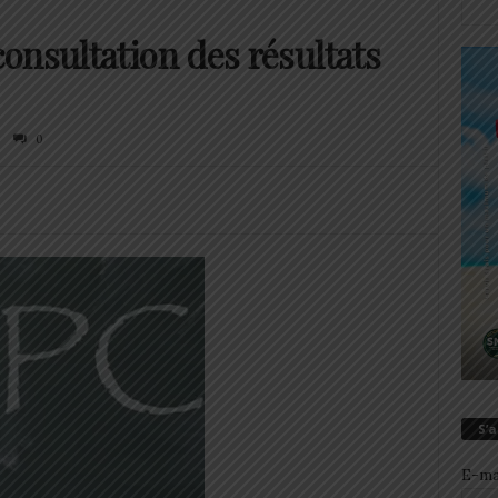
onsultation des résultats
0
S’
E-ma