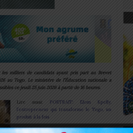
 les milliers de candidats ayant pris part au Brevet
26 au Togo. Le ministère de l’Éducation nationale a
ibles ce jeudi 25 juin 2026 à partir de 16 heures.
Lire aussi:
PORTRAIT: Elom Kpelly,
l’entrepreneur qui transforme le Togo, un
produit à la fois
Art
Pour faciliter l’accès aux délibérations et