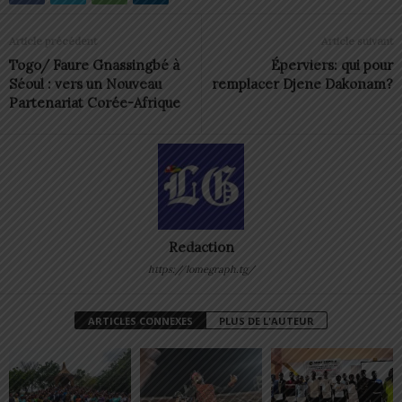
Article précédent
Article suivant
Togo/ Faure Gnassingbé à
Éperviers: qui pour
Séoul : vers un Nouveau
remplacer Djene Dakonam?
Partenariat Corée-Afrique
Redaction
https://lomegraph.tg/
ARTICLES CONNEXES
PLUS DE L'AUTEUR