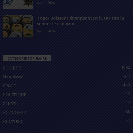
6 août 2026
Togo/ Boissons énergisantes: l’État tire la
sonnette d’alarme
6 août 2026
CATÉGORIE POPULAIRE
1042
SOCIÉTÉ
481
Non classé
440
SPORT
212
POLITIQUE
94
SANTÉ
55
ECONOMIE
51
CULTURE