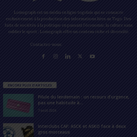
Lomegraph est un média en ligne togolais qui se consacre
exclusivement à la production des informations liées au Togo. Des
faits de sociétés à la politique en passant l’économie, la culture sans
oublier le sport ; Lomegraph offre un contenu riche et diversifié.
Contactez-nous:
contact@lomegraph.tg
ENCORE PLUS D'ARTICLES
Pilule du lendemain : un recours d’urgence,
pas une habitude à...
7 août 2026
Interclubs CAF: ASCK et ASKO face à deux
gros morceaux