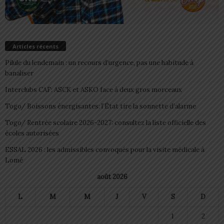
Articles récents
Pilule du lendemain : un recours d’urgence, pas une habitude à
banaliser
Interclubs CAF: ASCK et ASKO face à deux gros morceaux
Togo/ Boissons énergisantes: l’État tire la sonnette d’alarme
Togo/ Rentrée scolaire 2026-2027: consultez la liste officielle des
écoles autorisées
ESSAL 2026 : les admissibles convoqués pour la visite médicale à
Lomé
août 2026
L
M
M
J
V
S
D
1
2