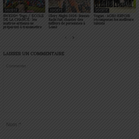
SOCIÉTÉ
SOCIÉTÉ
SOCIÉTÉ
SWEDD+ Togo / ECOLE
Glory Night 2026: Sonnie
Vogan : AGRI-ESPOIR
DE LA CHANCE : les
Badu fait chanter des
récompense les meilleurs
maitres-artisans se
milliers de personnes à
talents
préparent à transmettre
Lomé
LAISSER UN COMMENTAIRE