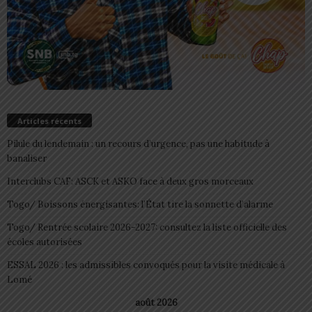
Articles récents
Pilule du lendemain : un recours d’urgence, pas une habitude à
banaliser
Interclubs CAF: ASCK et ASKO face à deux gros morceaux
Togo/ Boissons énergisantes: l’État tire la sonnette d’alarme
Togo/ Rentrée scolaire 2026-2027: consultez la liste officielle des
écoles autorisées
ESSAL 2026 : les admissibles convoqués pour la visite médicale à
Lomé
août 2026