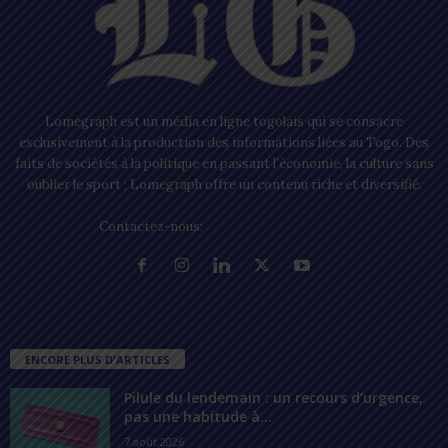
Lomegraph est un média en ligne togolais qui se consacre
exclusivement à la production des informations liées au Togo. Des
faits de sociétés à la politique en passant l’économie, la culture sans
oublier le sport ; Lomegraph offre un contenu riche et diversifié.
Contactez-nous:
contact@lomegraph.tg
ENCORE PLUS D'ARTICLES
Pilule du lendemain : un recours d’urgence,
pas une habitude à...
7 août 2026