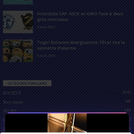
Interclubs CAF: ASCK et ASKO face à deux
gros morceaux
6 août 2026
Togo/ Boissons énergisantes: l’État tire la
sonnette d’alarme
6 août 2026
CATÉGORIE POPULAIRE
1042
SOCIÉTÉ
481
Non classé
440
SPORT
212
POLITIQUE
94
SANTÉ