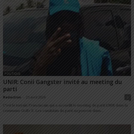
POLITIQUE
UNIR: Conii Gangster invité au meeting du
parti
Redaction
-
25 avril 2024
0
C'est le terrain Franciscain qui a accueilli le meeting du parti UNIR dans la
commune Golfe 5. Les candidats du parti au pouvoir dans...