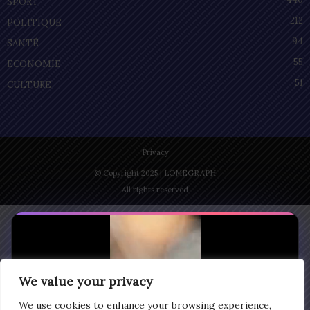
SPORT
212
POLITIQUE
94
SANTÉ
55
ECONOMIE
51
CULTURE
Privacy
© Copyright 2025 | LOMEGRAPH
All rights reserved
We value your privacy
We use cookies to enhance your browsing experience,