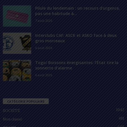
Pilule du lendemain : un recours d’urgence,
pas une habitude à...
7 août 2026
Interclubs CAF: ASCK et ASKO face à deux
gros morceaux
6 août 2026
Togo/ Boissons énergisantes: l’État tire la
sonnette d’alarme
6 août 2026
CATÉGORIE POPULAIRE
1042
SOCIÉTÉ
481
Non classé
440