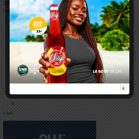
ESSAL 2026 : les admissibles convoqués pour la visite médicale à
Lomé
août 2026
L
M
M
J
V
S
D
1
2
3
4
5
6
7
8
9
10
11
12
13
14
15
16
17
18
19
20
21
22
23
24
25
26
27
28
29
30
31
« Juil