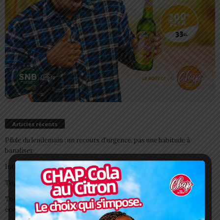
Articles récents
Pilule du lendemain : un recours d’urgence, pas une habitude à
banaliser
Interclubs CAF: ASCK et ASKO face à deux gros morceaux
Togo/ Boissons énergisantes: l’État tire la sonnette d’alarme
Togo/ Rentrée scolaire 2026-2027: consultez la liste officielle des
écoles autorisées