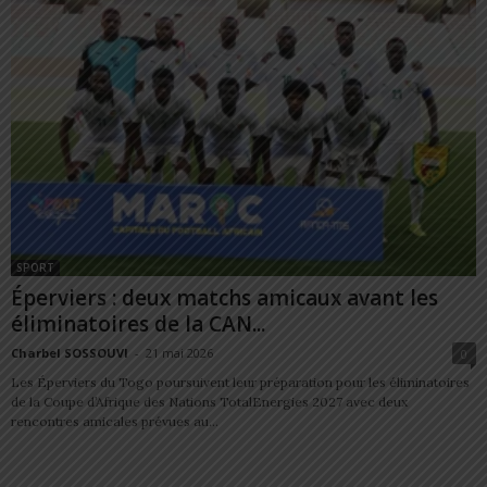
SPORT
Éperviers : deux matchs amicaux avant les
éliminatoires de la CAN...
Charbel SOSSOUVI
-
21 mai 2026
0
Les Éperviers du Togo poursuivent leur préparation pour les éliminatoires
de la Coupe d’Afrique des Nations TotalEnergies 2027 avec deux
rencontres amicales prévues au...