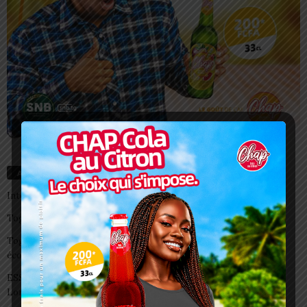
Articles récents
Interclubs CAF: ASCK et ASKO face à deux gros morceaux
Togo/ Boissons énergisantes: l’État tire la sonnette d’alarme
Togo/ Rentrée scolaire 2026-2027: consultez la liste officielle des
écoles autorisées
ESSAL 2026 : les admissibles convoqués pour la visite médicale à
Lomé