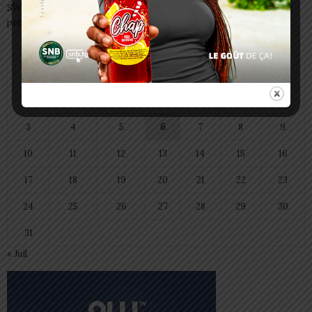
SWEDD+ Togo / ECOLE DE LA CHANCE : les maitres-artisans se
préparent à transmettre
août 2026
L
M
M
J
V
S
D
1
2
3
4
5
6
7
8
9
10
11
12
13
14
15
16
17
18
19
20
21
22
23
24
25
26
27
28
29
30
31
« Juil