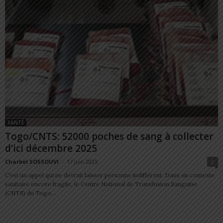
SANTÉ
Togo/CNTS: 52000 poches de sang à collecter
d’ici décembre 2025
Charbel SOSSOUVI
-
17 juin 2025
0
C’est un appel qui ne devrait laisser personne indifférent. Dans un contexte
sanitaire encore fragile, le Centre National de Transfusion Sanguine
(CNTS) du Togo...