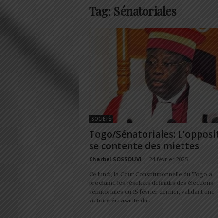
Tag: Sénatoriales
SOCIÉTÉ
Togo/Sénatoriales: L’opposi
se contente des miettes
Charbel SOSSOUVI
-
24 février 2025
Ce lundi, la Cour Constitutionnelle du Togo a
proclamé les résultats définitifs des élections
sénatoriales du 15 février dernier, validant une
victoire écrasante du...