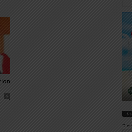
tion
0
S’
E-ma