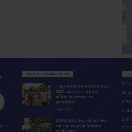
ENCORE PLUS D'ARTICLES
CA
SOC
Togo/ Rentrée scolaire 2026-
2027: consultez la liste
Non c
officielle des écoles
SPO
autorisées
4 août 2026
POL
SAN
ESSAL 2026 : les admissibles
convoqués pour la visite
ui se
ECO
médicale à...
s