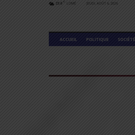
C
LOMÉ
JEUDI, AOÛT 6, 2026
23.6
L
ACCUEIL
POLITIQUE
SOCIÉT
O
M
E
G
R
A
P
H