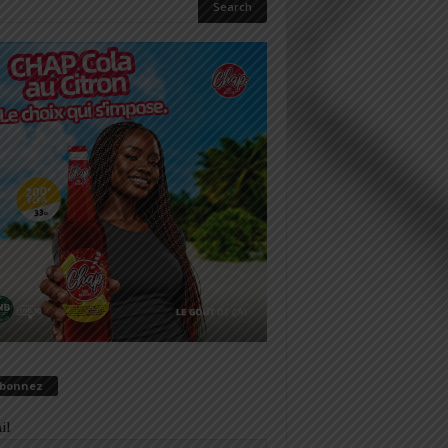
abonnez
il