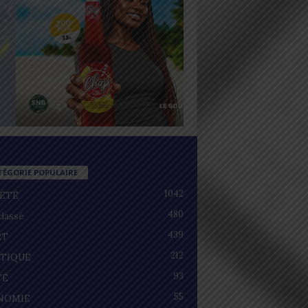
TÉGORIE POPULAIRE
1042
IÉTÉ
480
lassé
439
RT
212
ITIQUE
93
TÉ
55
NOMIE