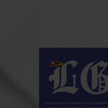
Lomegraph est un média en ligne togolais q
consacre exclusivement à la production de