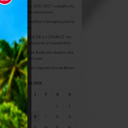
 Rentrée scolaire 2026-2027: consultez la
 officielle des écoles autorisées
 2026 : les admissibles convoqués pour la
e médicale à Lomé
D+ Togo / ECOLE DE LA CHANCE : les
es-artisans se préparent à transmettre
 Night 2026: Sonnie Badu fait chanter des
ers de personnes à Lomé
 : AGRI-ESPOIR récompense les meilleurs
ts
août 2026
M
M
J
V
S
D
1
2
4
5
6
7
8
9
11
12
13
14
15
16