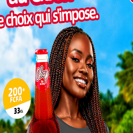
Togo/
liste
ESSAL
visit
SWED
maitr
Glory
milli
Vogan
talen
L
3
10