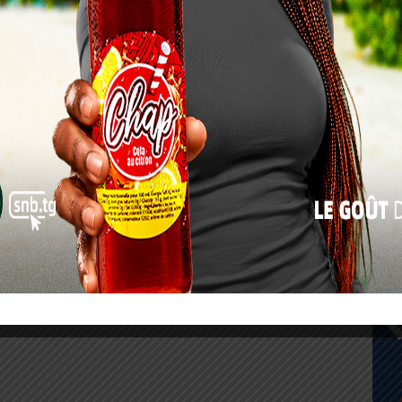
17
24
31
« Juil