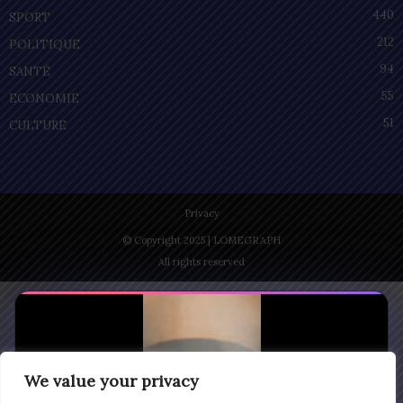
440
SPORT
212
POLITIQUE
94
SANTÉ
55
ECONOMIE
51
CULTURE
Privacy
© Copyright 2025 | LOMEGRAPH
All rights reserved
We value your privacy