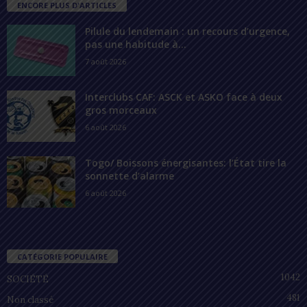
ENCORE PLUS D'ARTICLES
Pilule du lendemain : un recours d’urgence,
pas une habitude à...
7 août 2026
Interclubs CAF: ASCK et ASKO face à deux
gros morceaux
6 août 2026
Togo/ Boissons énergisantes: l’État tire la
sonnette d’alarme
6 août 2026
CATÉGORIE POPULAIRE
1042
SOCIÉTÉ
481
Non classé