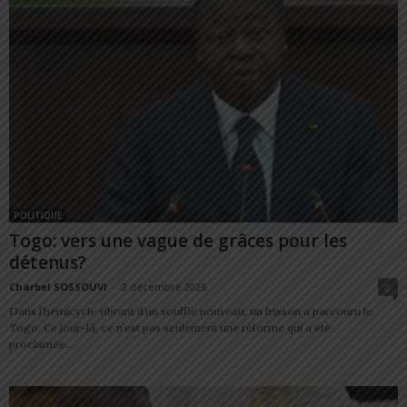
POLITIQUE
Togo: vers une vague de grâces pour les
détenus?
Charbel SOSSOUVI
-
2 décembre 2025
0
Dans l’hémicycle vibrant d’un souffle nouveau, un frisson a parcouru le
Togo. Ce jour-là, ce n’est pas seulement une réforme qui a été
proclamée....