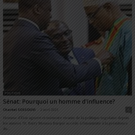
POLITIQUE
Sénat: Pourquoi un homme d’influence?
Charbel SOSSOUVI
-
2 avril 2025
0
Homme d’État aguerri et mémoire vivante de la politique togolaise depuis
les années 70, Barry Moussa Barqué accède à l’unanimité à la présidence
du...