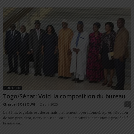
POLITIQUE
Togo/Sénat: Voici la composition du bureau
Charbel SOSSOUVI
-
2 avril 2025
0
Le Sénat togolais est désormais pleinement opérationnel. Après l’élection
de son président, Barry Moussa Barqué, la nouvelle institution a procédé à
la mise en...