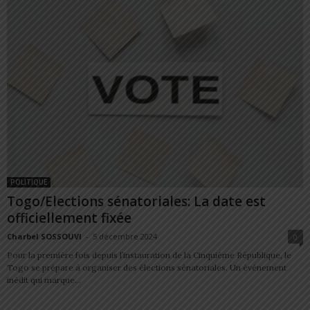
POLITIQUE
Togo/Elections sénatoriales: La date est
officiellement fixée
Charbel SOSSOUVI
-
5 décembre 2024
0
Pour la première fois depuis l’instauration de la Cinquième République, le
Togo se prépare à organiser des élections sénatoriales. Un événement
inédit qui marque...