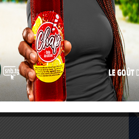
17
24
31
« Juil