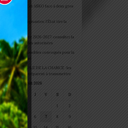
clubs CAF: ASCK et ASKO face à deux gros
eaux
 Boissons énergisantes: l’État tire la
tte d’alarme
 Rentrée scolaire 2026-2027: consultez la
 officielle des écoles autorisées
 2026 : les admissibles convoqués pour la
e médicale à Lomé
D+ Togo / ECOLE DE LA CHANCE : les
es-artisans se préparent à transmettre
août 2026
M
M
J
V
S
D
1
2
4
5
6
7
8
9
11
12
13
14
15
16