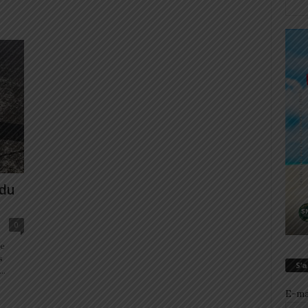
 du
0
le
s
S’
..
E-ma