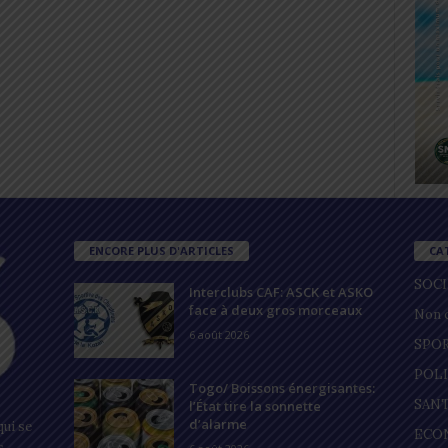
ENCORE PLUS D'ARTICLES
CA
SOC
Interclubs CAF: ASCK et ASKO
face à deux gros morceaux
Non c
6 août 2026
SPO
POL
Togo/ Boissons énergisantes:
SAN
l’État tire la sonnette
d’alarme
ui se
ECO
s