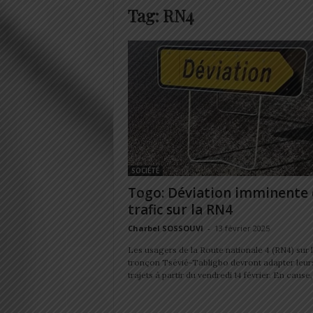
Tag: RN4
SOCIÉTÉ
Togo: Déviation imminente
trafic sur la RN4
Charbel SOSSOUVI
-
13 février 2025
Les usagers de la Route nationale 4 (RN4) sur 
tronçon Tsévié-Tabligbo devront adapter leur
trajets à partir du vendredi 14 février. En cause,.