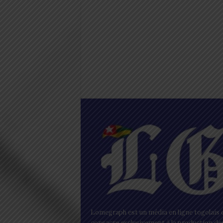
Lomegraph est un média en ligne togolais q
consacre exclusivement à la production de