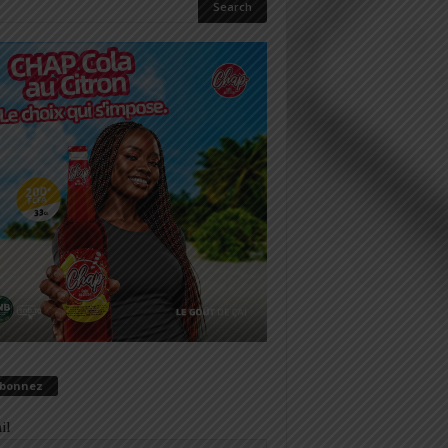
abonnez
il