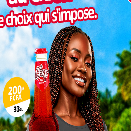
Inter
morc
Togo/
sonne
Togo/
liste
ESSAL
visit
SWED
maitr
L
3
10