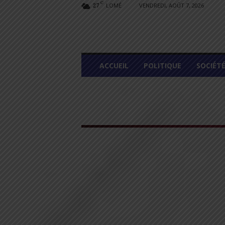
C
LOMÉ
VENDREDI, AOÛT 7, 2026
27
L
ACCUEIL
POLITIQUE
SOCIÉT
O
M
E
G
R
A
P
H