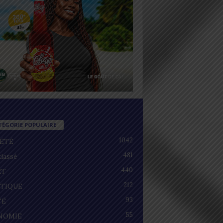
TÉGORIE POPULAIRE
1042
IÉTÉ
481
lassé
440
RT
212
ITIQUE
93
TÉ
55
NOMIE