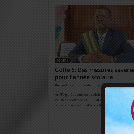
SOCIÉTÉ
Golfe 5: Des mesures sévère
pour l’année scolaire
Redaction
-
25 septembre 2023
Au Togo, la rentrée scolaire a effectivement eu
ce 25 septembre 2023. Au sein de la commune
5, les autorités locales sont...