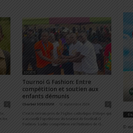
SOCIÉTÉ
Tournoi G Fashion: Entre
compétition et soutien aux
enfants démunis
0
Charbel SOSSOUVI
-
12 septembre 2024
0
ée,
C'est le terrain près de l'église catholique d'Akepe qui
S’
s les
a accueilli l'apothéose du tournoi de football G
Fashion. Ladite compétition est l'initiative de G...
E-ma