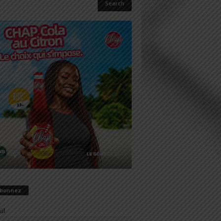
abonnez
il