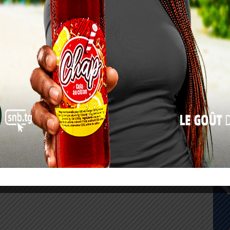
17
24
31
« Juil