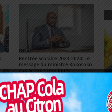
SOCIÉTÉ
s
Rentrée scolaire 2023-2024: Le
message du ministre Kokoroko
aux acteurs impliqués
0
Redaction
-
20 septembre 2023
0
 lieu
 Golfe
A l'orée de la rentrée scolaire, le ministre de
l'Éducation, Komla Dodzi Kokoroko, a envoyé un
message aux acteurs clés du secteur éducatif.
Objectif,...
Art