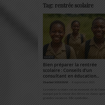
Tag: rentrée scolaire
SOCIÉTÉ
Bien préparer la rentrée
scolaire : Conseils d’un
consultant en éducation...
Charbel SOSSOUVI
-
8 septembre 2025
La rentrée scolaire est un moment clé de l’ann
marqué par le retour des élèves en classe aprè
grandes vacances. Elle symbolise...