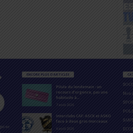
ENCORE PLUS D'ARTICLES
CA
SOC
Pilule du lendemain : un
recours d’urgence, pas une
Non c
habitude à...
SPO
7 août 2026
POL
Interclubs CAF: ASCK et ASKO
SAN
face à deux gros morceaux
ui se
6 août 2026
ECO
s