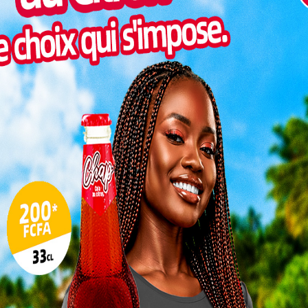
Pilul
une h
Inter
morc
Togo/
sonne
Togo/
liste
ESSAL
visit
L
3
10