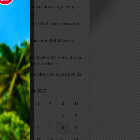
e du lendemain : un recours d’urgence, pas
abitude à banaliser
clubs CAF: ASCK et ASKO face à deux gros
eaux
 Boissons énergisantes: l’État tire la
tte d’alarme
 Rentrée scolaire 2026-2027: consultez la
 officielle des écoles autorisées
 2026 : les admissibles convoqués pour la
e médicale à Lomé
août 2026
M
M
J
V
S
D
1
2
4
5
6
7
8
9
11
12
13
14
15
16