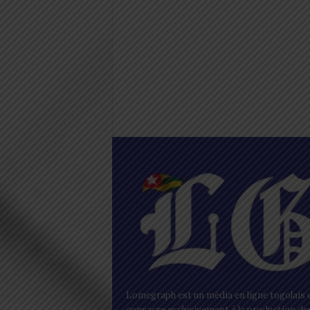
Lomegraph est un média en ligne togolais q
consacre exclusivement à la production de