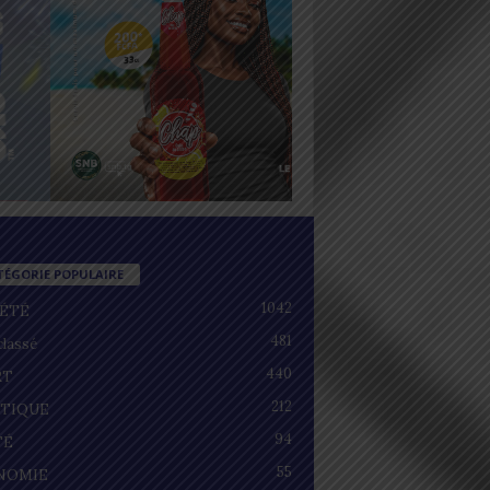
TÉGORIE POPULAIRE
1042
IÉTÉ
481
lassé
440
RT
212
ITIQUE
94
TÉ
55
NOMIE