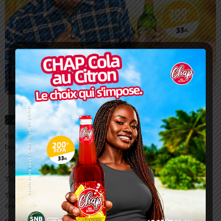
Articles récents
Pilule du lendemain : un recours d’urgence, pas une habitude à
banaliser
Interclubs CAF: ASCK et ASKO face à deux gros morceaux
Togo/ Boissons énergisantes: l’État tire la sonnette d’alarme
Togo/ Rentrée scolaire 2026-2027: consultez la liste officielle des
écoles autorisées