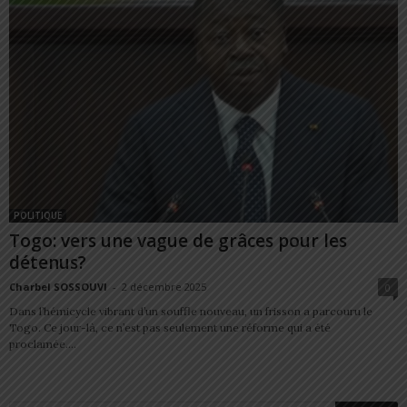
POLITIQUE
Togo: vers une vague de grâces pour les
détenus?
Charbel SOSSOUVI
-
2 décembre 2025
0
Dans l’hémicycle vibrant d’un souffle nouveau, un frisson a parcouru le
Togo. Ce jour-là, ce n’est pas seulement une réforme qui a été
proclamée....