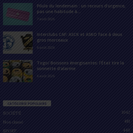
Pilule du lendemain : un recours d’urgence,
pas une habitude à...
7 août 2026
Interclubs CAF: ASCK et ASKO face à deux
gros morceaux
6 août 2026
Togo/ Boissons énergisantes: l’État tire la
sonnette d’alarme
6 août 2026
CATÉGORIE POPULAIRE
1042
SOCIÉTÉ
481
Non classé
440
SPORT