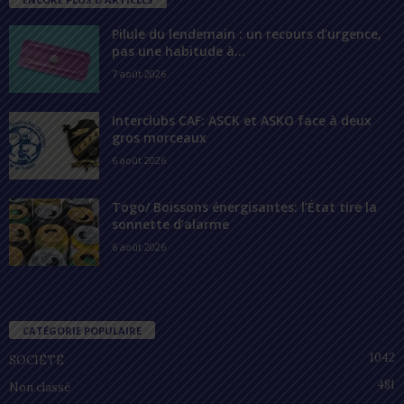
Pilule du lendemain : un recours d’urgence,
pas une habitude à...
7 août 2026
Interclubs CAF: ASCK et ASKO face à deux
gros morceaux
6 août 2026
Togo/ Boissons énergisantes: l’État tire la
sonnette d’alarme
6 août 2026
CATÉGORIE POPULAIRE
1042
SOCIÉTÉ
481
Non classé