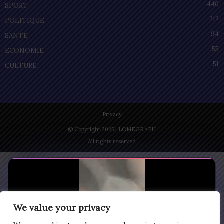
440
SPORT
212
POLITIQUE
94
SANTÉ
55
ECONOMIE
51
CULTURE
Privacy
© Copyright 2025 | LOMEGRAPH
All rights reserved
We value your privacy