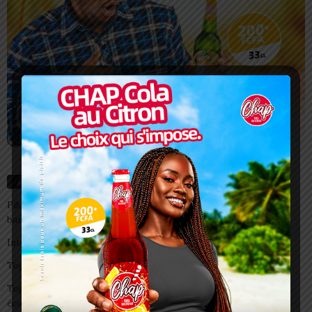
Articles récents
Pilule du lendemain : un recours d’urgence, pas une habitude à
banaliser
Interclubs CAF: ASCK et ASKO face à deux gros morceaux
Togo/ Boissons énergisantes: l’État tire la sonnette d’alarme
Togo/ Rentrée scolaire 2026-2027: consultez la liste officielle des
écoles autorisées