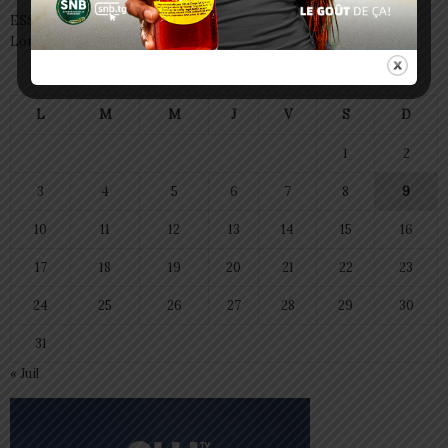
ESSAL 2026 : les admissibles convoqués pour la visite médicale à
Lomé
août 2026
L
M
M
J
V
S
D
1
2
3
4
5
6
7
8
9
10
11
12
13
14
15
16
17
18
19
20
21
22
23
24
25
26
27
28
29
30
31
« Juil