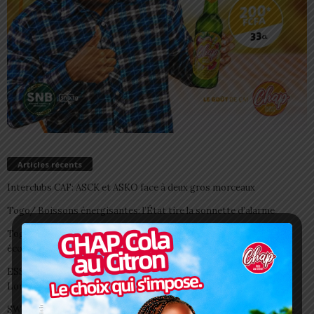
Articles récents
Interclubs CAF: ASCK et ASKO face à deux gros morceaux
Togo/ Boissons énergisantes: l’État tire la sonnette d’alarme
Togo/ Rentrée scolaire 2026-2027: consultez la liste officielle des
écoles autorisées
ESSAL 2026 : les admissibles convoqués pour la visite médicale à
Lomé
SWEDD+ Togo / ECOLE DE LA CHANCE : les maitres-artisans se