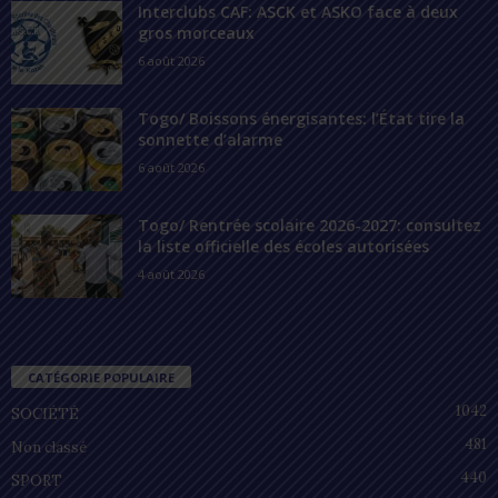
Interclubs CAF: ASCK et ASKO face à deux
gros morceaux
6 août 2026
Togo/ Boissons énergisantes: l’État tire la
sonnette d’alarme
6 août 2026
Togo/ Rentrée scolaire 2026-2027: consultez
la liste officielle des écoles autorisées
4 août 2026
CATÉGORIE POPULAIRE
1042
SOCIÉTÉ
481
Non classé
440
SPORT