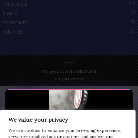
212
POLITIQUE
93
SANTÉ
55
ECONOMIE
51
CULTURE
Privacy
© Copyright 2025 | LOMEGRAPH
All rights reserved
We value your privacy
We use cookies to enhance your browsing experience,
serve personalized ads or content, and analyze our