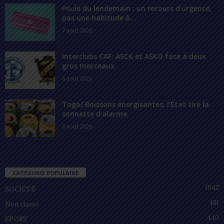
Pilule du lendemain : un recours d’urgence,
pas une habitude à...
7 août 2026
Interclubs CAF: ASCK et ASKO face à deux
gros morceaux
6 août 2026
Togo/ Boissons énergisantes: l’État tire la
sonnette d’alarme
6 août 2026
CATÉGORIE POPULAIRE
1042
SOCIÉTÉ
481
Non classé
440
SPORT