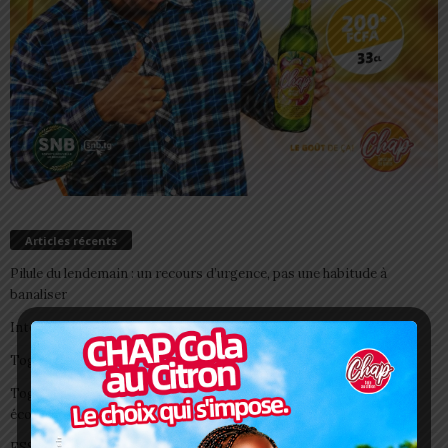
Articles récents
Pilule du lendemain : un recours d’urgence, pas une habitude à
banaliser
Interclubs CAF: ASCK et ASKO face à deux gros morceaux
Togo/ Boissons énergisantes: l’État tire la sonnette d’alarme
Togo/ Rentrée scolaire 2026-2027: consultez la liste officielle des
écoles autorisées
ESSAL 2026 : les admissibles convoqués pour la visite médicale à