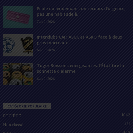
Pilule du lendemain : un recours d’urgence,
pas une habitude à...
7 août 2026
Interclubs CAF: ASCK et ASKO face à deux
gros morceaux
6 août 2026
Togo/ Boissons énergisantes: l’État tire la
sonnette d’alarme
6 août 2026
CATÉGORIE POPULAIRE
1042
SOCIÉTÉ
481
Non classé
440