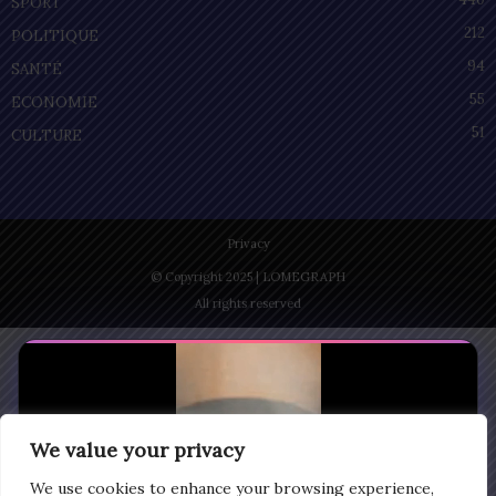
SPORT
212
POLITIQUE
94
SANTÉ
55
ECONOMIE
51
CULTURE
Privacy
© Copyright 2025 | LOMEGRAPH
All rights reserved
We value your privacy
We use cookies to enhance your browsing experience,