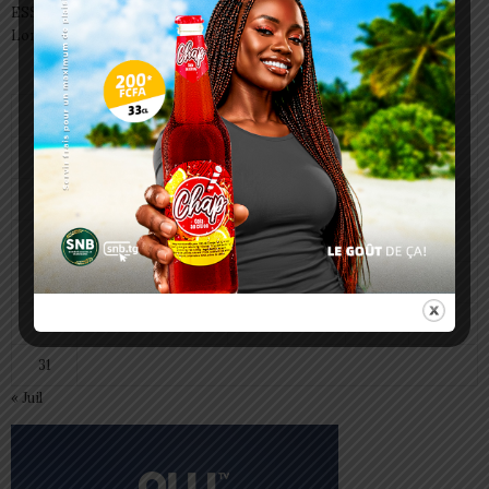
ESSAL 2026 : les admissibles convoqués pour la visite médicale à
Lomé
août 2026
L
M
M
J
V
S
D
1
2
3
4
5
6
7
8
9
10
11
12
13
14
15
16
17
18
19
20
21
22
23
24
25
26
27
28
29
30
31
« Juil