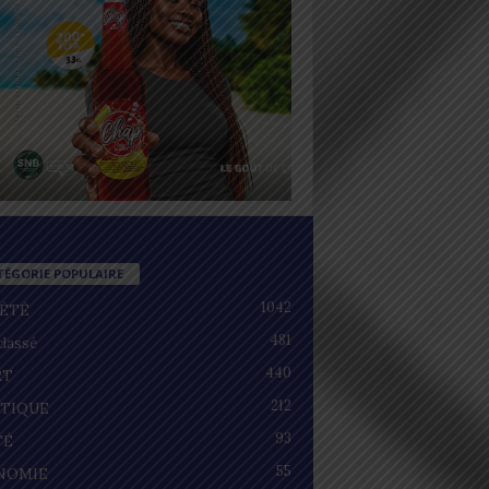
TÉGORIE POPULAIRE
1042
IÉTÉ
481
lassé
440
RT
212
ITIQUE
93
TÉ
55
NOMIE