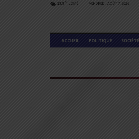
C
LOMÉ
VENDREDI, AOÛT 7, 2026
23.9
L
ACCUEIL
POLITIQUE
SOCIÉT
O
M
E
G
R
A
P
H