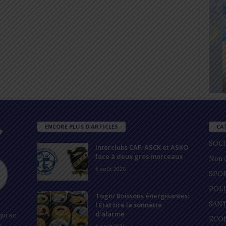
ENCORE PLUS D'ARTICLES
CA
SOC
Interclubs CAF: ASCK et ASKO
face à deux gros morceaux
Non c
6 août 2026
SPO
POL
Togo/ Boissons énergisantes:
SAN
l’État tire la sonnette
d’alarme
ui se
ECO
s