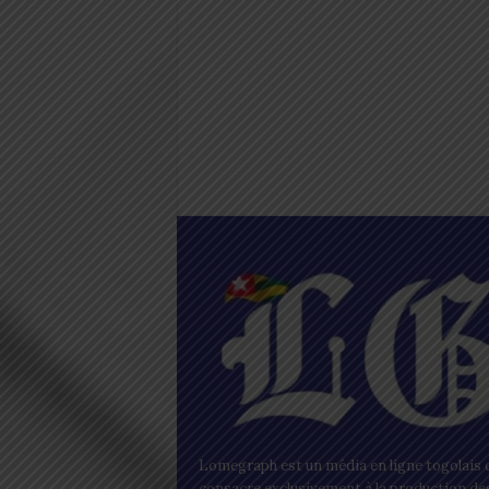
Lomegraph est un média en ligne togolais q
consacre exclusivement à la production de