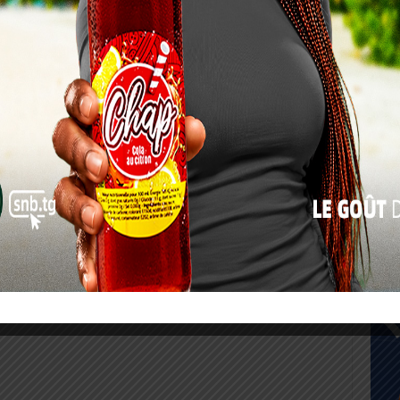
17
24
31
« Juil