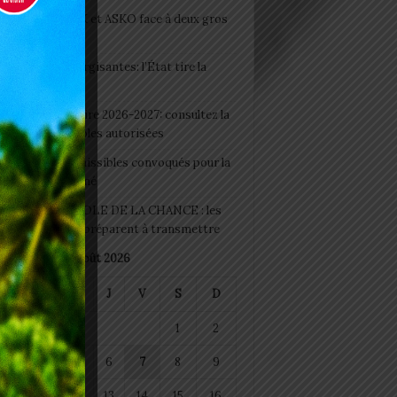
clubs CAF: ASCK et ASKO face à deux gros
eaux
 Boissons énergisantes: l’État tire la
tte d’alarme
 Rentrée scolaire 2026-2027: consultez la
 officielle des écoles autorisées
 2026 : les admissibles convoqués pour la
e médicale à Lomé
D+ Togo / ECOLE DE LA CHANCE : les
es-artisans se préparent à transmettre
août 2026
M
M
J
V
S
D
1
2
4
5
6
7
8
9
11
12
13
14
15
16