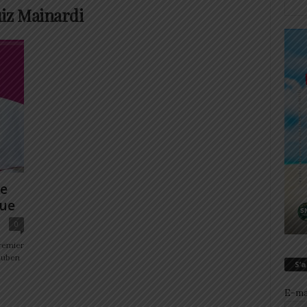
iz Mainardi
le
que
0
premier
Ruben
S’
E-ma