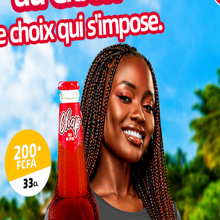
Inter
morc
Togo/
sonne
Togo/
liste
ESSAL
visit
SWED
maitr
L
3
10