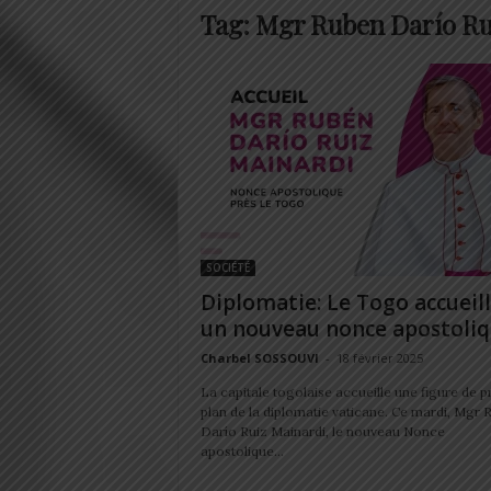
Tag: Mgr Ruben Darío Ru
SOCIÉTÉ
Diplomatie: Le Togo accueil
un nouveau nonce apostoli
Charbel SOSSOUVI
-
18 février 2025
La capitale togolaise accueille une figure de 
plan de la diplomatie vaticane. Ce mardi, Mgr 
Darío Ruiz Mainardi, le nouveau Nonce
apostolique...