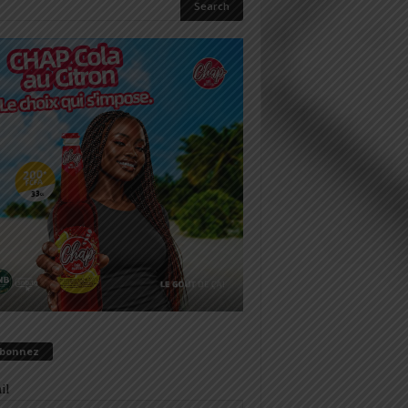
abonnez
il