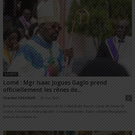
SOCIÉTÉ
Lomé : Mgr Isaac Jogues Gaglo prend
officiellement les rênes de...
Charbel SOSSOUVI
-
30 mai 2026
0
Sous les voûtes majestueuses de la Cathédrale Sacré-Cœur de Jésus de
Lomé, l’émotion était palpable ce samedi matin. Entre chants liturgiques,
prières ferventes et...