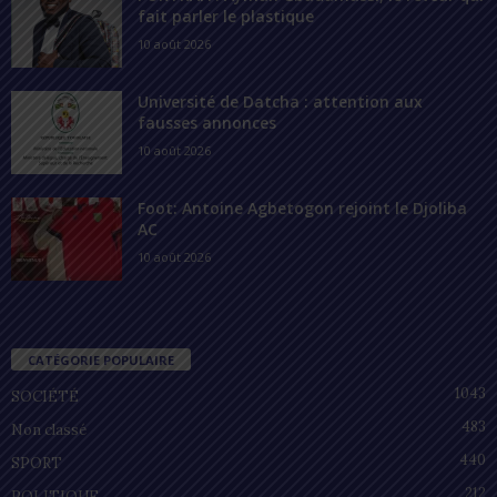
fait parler le plastique
10 août 2026
Université de Datcha : attention aux
fausses annonces
10 août 2026
Foot: Antoine Agbetogon rejoint le Djoliba
AC
10 août 2026
CATÉGORIE POPULAIRE
1043
SOCIÉTÉ
483
Non classé
440
SPORT
212
POLITIQUE