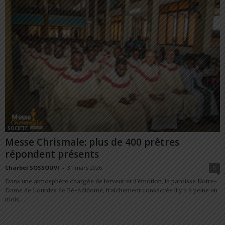
SOCIÉTÉ
Messe Chrismale: plus de 400 prêtres
répondent présents
Charbel SOSSOUVI
-
31 mars 2026
0
Dans une atmosphère chargée de ferveur et d’émotion, la paroisse Notre-
Dame de Lourdes de Bè-Adidomé, fraîchement consacrée il y a à peine un
mois,...