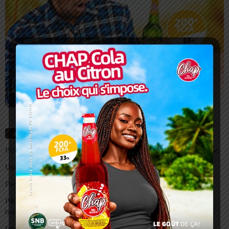
Articles récents
PORTRAIT: Ayman Gbadamassi, le rêveur qui fait parler le plastique
Université de Datcha : attention aux fausses annonces
Foot: Antoine Agbetogon rejoint le Djoliba AC
Pilule du lendemain : un recours d’urgence, pas une habitude à
banaliser
Interclubs CAF: ASCK et ASKO face à deux gros morceaux