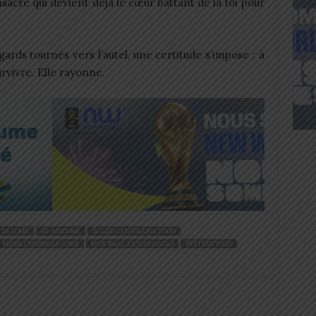
sacré qui devient déjà le cœur battant de la foi pour
gards tournés vers l’autel, une certitude s’impose : à
rvivre. Elle rayonne.
 DE LOMÉ
BÈ-ADIDOMÉ
ÉGLISE CATHOLIQUE TOGO
MESSE CHRISMALE LOMÉ
MGR ISAAC JOGUES GAGLO
PRÊTRES TOGO