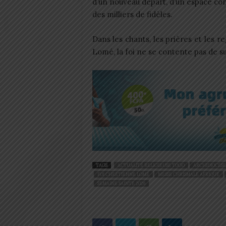
d’un nouveau départ, d’un espace con
des milliers de fidèles.
Dans les chants, les prières et les re
Lomé, la foi ne se contente pas de su
TAGS
ACTUALITÉ RELIGIEUSE TOGO
ARCHIDIOCÈSE
FOI CHRÉTIENNE LOMÉ
MESSE CHRISMALE AFRIQUE
SEMAINE SAINTE 2026