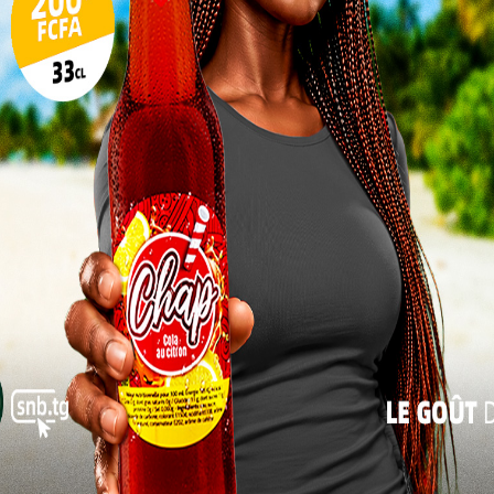
rêtres
17
irante,
24
elé aux
31
ilité de
par vos
« Juil
éricorde
omesses
cœur de
milité et au service, dans un contexte où l’Église est
is contemporains. Le prélat n’a pas manqué d’inviter
 Il a demandé aux fidèles de prier pour les prêtres en
ssi sur la communion avec le peuple de Dieu.
chrismale