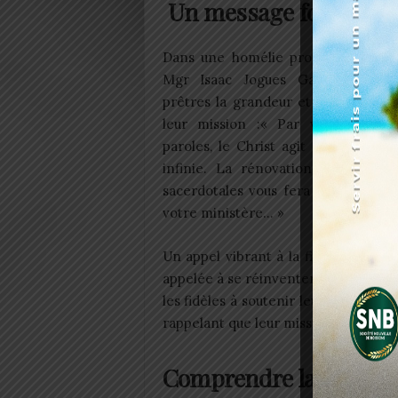
Un message fort aux p
Dans une homélie profonde et insp
Mgr Isaac Jogues Gaglo a rapp
prêtres la grandeur et la responsab
leur mission :« Par vos mains, 
paroles, le Christ agit dans sa mis
infinie. La rénovation de vos pr
sacerdotales vous fera revenir au 
votre ministère… »
Un appel vibrant à la fidélité, à l’hu
appelée à se réinventer face aux déf
les fidèles à soutenir leurs prêtres.
rappelant que leur mission repose au
Comprendre la messe 