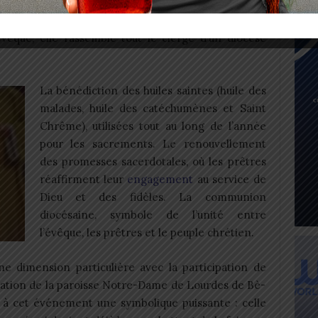
ébrations les plus importantes de la Semaine Sainte.
évêque, elle rassemble tout le clergé d’un diocèse
La bénédiction des huiles saintes (huile des
malades, huile des catéchumènes et Saint
Chrême), utilisées tout au long de l’année
pour les sacrements. Le renouvellement
des promesses sacerdotales, où les prêtres
réaffirment leur
engagement
au service de
Dieu et des fidèles. La communion
diocésaine, symbole de l’unité entre
l’évêque, les prêtres et le peuple chrétien.
ne dimension particulière avec la participation de
cration de la paroisse Notre-Dame de Lourdes de Bè-
 à cet événement une symbolique puissante : celle