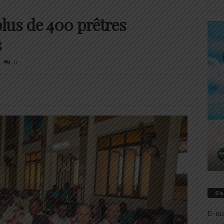
lus de 400 prêtres
s
0
S’
E-ma