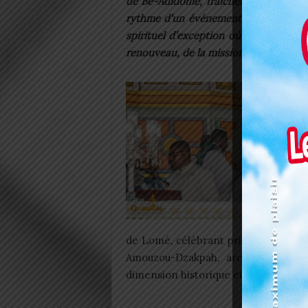
de Bè-Adidomé, fraîchement consacrée
rythme d’un événement majeur de la 
spirituel d’exception où prêtres et fi
renouveau, de la mission et de la fidéli
de Lomé, célébrant principal de cet
Amouzou-Dzakpah, archevêque émé
dimension historique et spirituelle de