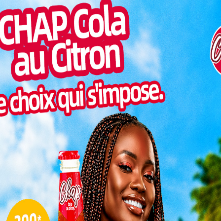
 il y a à peine un mois, a vibré ce 31 mars 2026 au
Inter
vie catholique : la messe chrismale. Un rendez-vous
morc
dèles se sont unis autour d’un message fort : celui du
té au Christ.
Togo/
sonne
Lire aussi:
Semaine Sainte : comprendre
Togo/
facilement chaque jour
liste
ESSAL
La paroisse de Bè-Adidomé s’est
visit
transformée en un véritable sanctuaire à
SWED
ciel ouvert. Plus de 400 prêtres
maitr
concélébrants ont répondu à l’appel, aux
côtés de Mgr Isaac Jogues Gaglo,
administrateur apostolique de l’archidiocèse
L
te messe solennelle. À ses côtés, Mgr Denis Komivi
rite de Lomé, dont la présence a renforcé la
 la célébration.
3
10