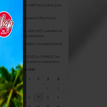
clubs CAF: ASCK et ASKO face à deux gros
eaux
 Boissons énergisantes: l’État tire la
tte d’alarme
 Rentrée scolaire 2026-2027: consultez la
 officielle des écoles autorisées
 2026 : les admissibles convoqués pour la
e médicale à Lomé
D+ Togo / ECOLE DE LA CHANCE : les
es-artisans se préparent à transmettre
août 2026
M
M
J
V
S
D
1
2
4
5
6
7
8
9
11
12
13
14
15
16