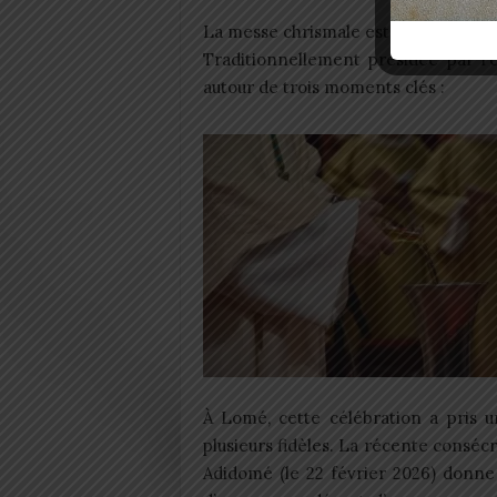
La messe chrismale est l’une des cél
Traditionnellement présidée par l’
autour de trois moments clés :
À Lomé, cette célébration a pris u
plusieurs fidèles. La récente consé
Adidomé (le 22 février 2026) donne