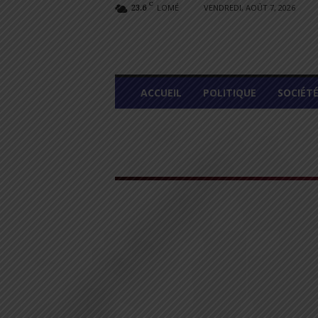
C
LOMÉ
VENDREDI, AOÛT 7, 2026
23.6
L
ACCUEIL
POLITIQUE
SOCIÉT
O
M
E
G
R
A
P
H