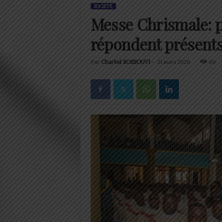
SOCIÉTÉ
Messe Chrismale: p
répondent présent
Par
Charbel SOSSOUVI
-
31 mars 2026
66