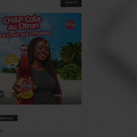
abonnez
il