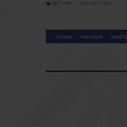
C
LOMÉ
JEUDI, AOÛT 6, 2026
25.8
L
ACCUEIL
POLITIQUE
SOCIÉT
O
M
E
G
R
A
P
H