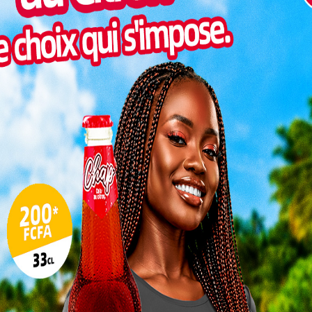
Inter
morc
Togo/
sonne
Togo/
liste
ESSAL
visit
SWED
maitr
L
3
10