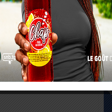
17
24
31
« Juil