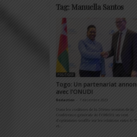
Tag: Manuella Santos
POLITIQUE
Togo: Un partenariat annon
avec l’ONUDI
Redaction
-
7 décembre 2023
Dans les coulisses de la 20ème session de la
Conférence générale de l'ONUDI, un vent
d'optimisme souffle sur les relations entre le 
et...