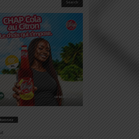
abonnez
il