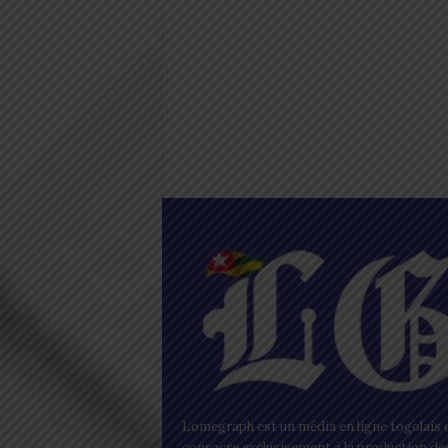
Lomegraph est un média en ligne togolais q
consacre exclusivement à la production de