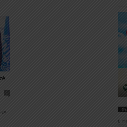
cé
0
S’
Togo
E-ma