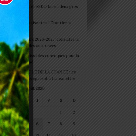
clubs CAF: ASCK et ASKO face à deux gros
eaux
 Boissons énergisantes: l’État tire la
tte d’alarme
 Rentrée scolaire 2026-2027: consultez la
 officielle des écoles autorisées
 2026 : les admissibles convoqués pour la
e médicale à Lomé
D+ Togo / ECOLE DE LA CHANCE : les
es-artisans se préparent à transmettre
août 2026
M
M
J
V
S
D
1
2
4
5
6
7
8
9
11
12
13
14
15
16