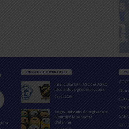
ENCORE PLUS D'ARTICLES
CA
SOC
Interclubs CAF: ASCK et ASKO
face à deux gros morceaux
Non c
6 août 2026
SPO
POL
Togo/ Boissons énergisantes:
SAN
l’État tire la sonnette
d’alarme
ui se
ECO
s