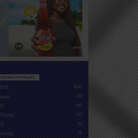
TÉGORIE POPULAIRE
1042
IÉTÉ
481
lassé
440
RT
212
ITIQUE
93
TÉ
55
NOMIE