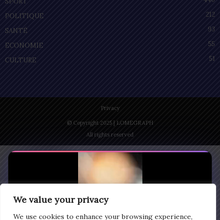
SPORT
212
POLITIQUE
93
SANTÉ
55
ECONOMIE
51
CULTURE
Privacy
© Copyright 2025 | LOMEGRAPH
All rights reserved
We value your privacy
We use cookies to enhance your browsing experience,