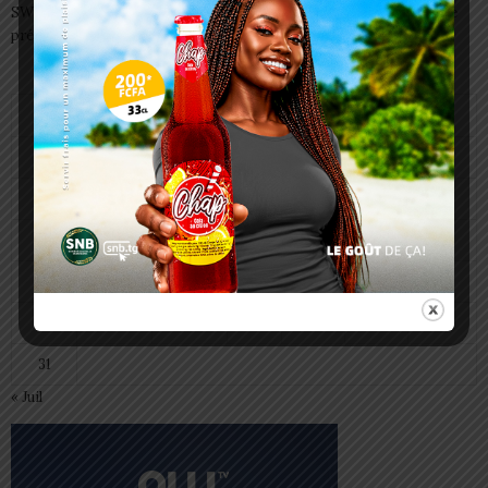
SWEDD+ Togo / ECOLE DE LA CHANCE : les maitres-artisans se
préparent à transmettre
août 2026
L
M
M
J
V
S
D
1
2
3
4
5
6
7
8
9
10
11
12
13
14
15
16
17
18
19
20
21
22
23
24
25
26
27
28
29
30
31
« Juil