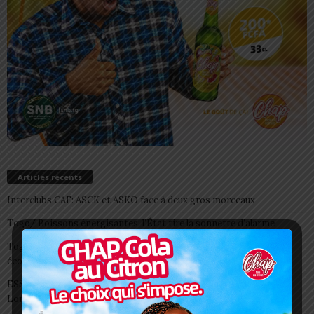
Articles récents
Interclubs CAF: ASCK et ASKO face à deux gros morceaux
Togo/ Boissons énergisantes: l’État tire la sonnette d’alarme
Togo/ Rentrée scolaire 2026-2027: consultez la liste officielle des
écoles autorisées
ESSAL 2026 : les admissibles convoqués pour la visite médicale à
Lomé