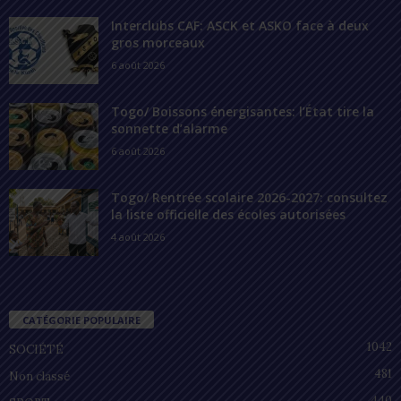
Interclubs CAF: ASCK et ASKO face à deux
gros morceaux
6 août 2026
Togo/ Boissons énergisantes: l’État tire la
sonnette d’alarme
6 août 2026
Togo/ Rentrée scolaire 2026-2027: consultez
la liste officielle des écoles autorisées
4 août 2026
CATÉGORIE POPULAIRE
1042
SOCIÉTÉ
481
Non classé
440