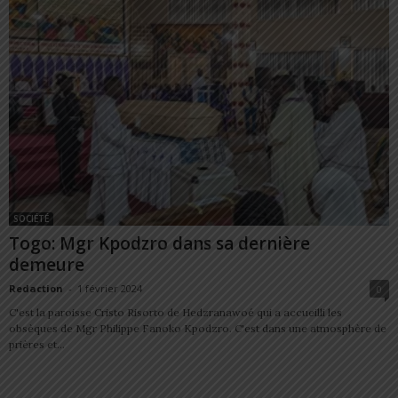
SOCIÉTÉ
Togo: Mgr Kpodzro dans sa dernière
demeure
Redaction
-
1 février 2024
0
C'est la paroisse Cristo Risorto de Hedzranawoé qui a accueilli les
obsèques de Mgr Philippe Fanoko Kpodzro. C'est dans une atmosphère de
prières et...