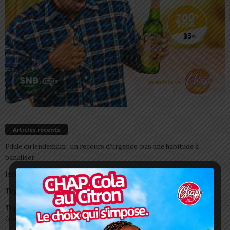
Articles récents
Pilule du lendemain : un recours d’urgence, pas une habitude à
banaliser
Interclubs CAF: ASCK et ASKO face à deux gros morceaux
Togo/ Boissons énergisantes: l’État tire la sonnette d’alarme
Togo/ Rentrée scolaire 2026-2027: consultez la liste officielle des
écoles autorisées