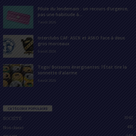
Pilule du lendemain : un recours d’urgence,
pas une habitude à...
7 août 2026
Interclubs CAF: ASCK et ASKO face à deux
gros morceaux
6 août 2026
Togo/ Boissons énergisantes: l’État tire la
sonnette d’alarme
6 août 2026
CATÉGORIE POPULAIRE
1042
SOCIÉTÉ
481
Non classé
440