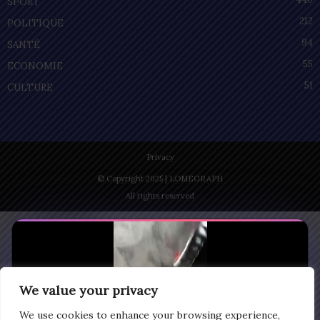
SPORT
212
POLITIQUE
94
SANTÉ
55
ECONOMIE
51
CULTURE
Privacy
© Copyright 2025 | LOMEGRAPH
All rights reserved
We value your privacy
We use cookies to enhance your browsing experience,