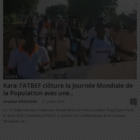
SOCIÉTÉ
Kara: l’ATBEF clôture la Journée Mondiale de
la Population avec une...
Charbel SOSSOUVI
-
31 juillet 2024
0
Le 27 Juillet dernier, l’antenne Grand Nord de l'Association Togolaise Pour
le Bien-Être Familial (ATBEF) a clôturé les célébrations de la Journée
Mondiale de...