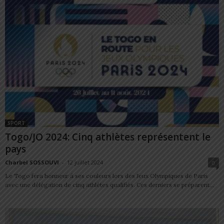
SPORT
Togo/JO 2024: Cinq athlètes représentent le
pays
Charbel SOSSOUVI
-
12 juillet 2024
0
Le Togo fera honneur à ses couleurs lors des Jeux Olympiques de Paris
avec une délégation de cinq athlètes qualifiés. Ces derniers se préparent...