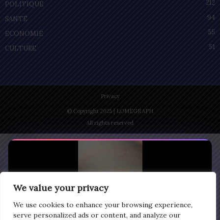
212
POLITIQUE
94
SANTÉ
55
ECONOMIE
51
CULTURE
Privacy
© Copyright 2025 | LOMEGRAPH
All rights reserved
We value your privacy
We use cookies to enhance your browsing experience,
serve personalized ads or content, and analyze our