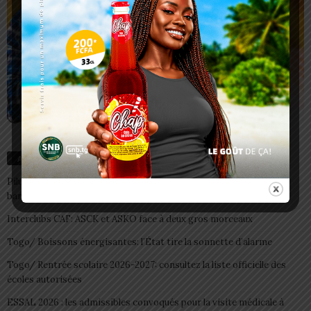
Articles récents
Pilule du lendemain : un recours d’urgence, pas une habitude à
banaliser
Interclubs CAF: ASCK et ASKO face à deux gros morceaux
Togo/ Boissons énergisantes: l’État tire la sonnette d’alarme
Togo/ Rentrée scolaire 2026-2027: consultez la liste officielle des
écoles autorisées
ESSAL 2026 : les admissibles convoqués pour la visite médicale à