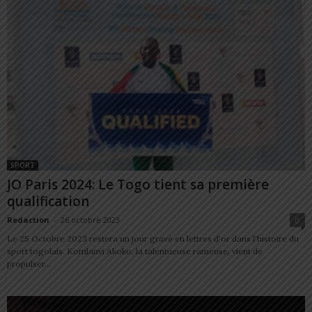
SPORT
JO Paris 2024: Le Togo tient sa première
qualification
Redaction
-
26 octobre 2023
0
Le 25 Octobre 2023 restera un jour gravé en lettres d'or dans l'histoire du
sport togolais. Komlanvi Akoko, la talentueuse rameuse, vient de
propulser...