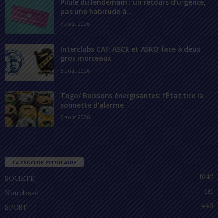
Pilule du lendemain : un recours d’urgence,
pas une habitude à...
7 août 2026
Interclubs CAF: ASCK et ASKO face à deux
gros morceaux
6 août 2026
Togo/ Boissons énergisantes: l’État tire la
sonnette d’alarme
6 août 2026
CATÉGORIE POPULAIRE
1042
SOCIÉTÉ
481
Non classé
440
SPORT