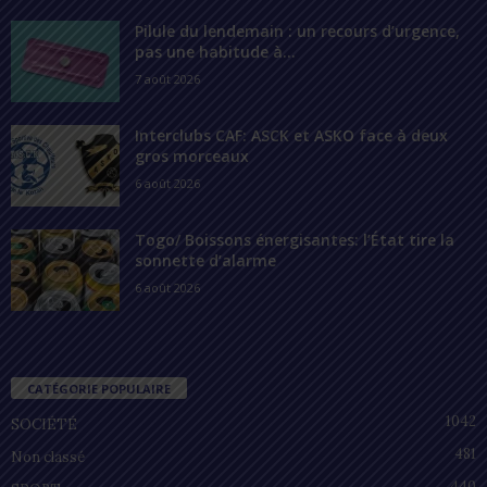
Pilule du lendemain : un recours d’urgence,
pas une habitude à...
7 août 2026
Interclubs CAF: ASCK et ASKO face à deux
gros morceaux
6 août 2026
Togo/ Boissons énergisantes: l’État tire la
sonnette d’alarme
6 août 2026
CATÉGORIE POPULAIRE
1042
SOCIÉTÉ
481
Non classé
440