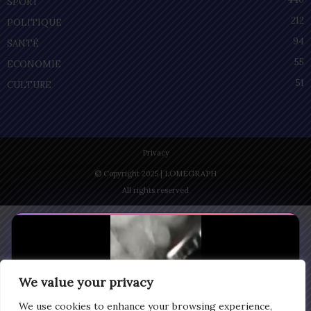
SPORT
212
POLITIQUE
94
SANTÉ
55
ECONOMIE
51
CULTURE
Privacy
© Copyright 2025 | LOMEGRAPH
All rights reserved
We value your privacy
We use cookies to enhance your browsing experience,