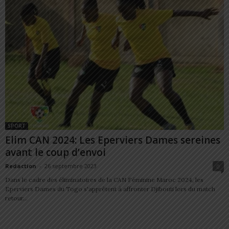
SPORT
Elim CAN 2024: Les Eperviers Dames sereines
avant le coup d’envoi
Redaction
-
26 septembre 2023
0
Dans le cadre des éliminatoires de la CAN Féminine Maroc 2024, les
Eperviers Dames du Togo s'apprêtent à affronter Djibouti lors du match
retour...