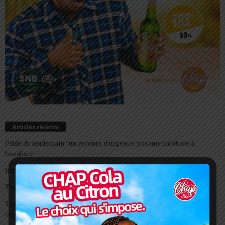
Articles récents
Pilule du lendemain : un recours d’urgence, pas une habitude à
banaliser
Interclubs CAF: ASCK et ASKO face à deux gros morceaux
Togo/ Boissons énergisantes: l’État tire la sonnette d’alarme
Togo/ Rentrée scolaire 2026-2027: consultez la liste officielle des
écoles autorisées