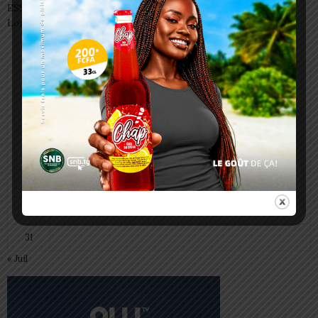
ESSAL 2026 : les admissibles convoqués pour la visite médicale à
Lomé
août 2026
L
M
M
J
V
S
D
1
2
3
4
5
6
7
8
9
10
11
12
13
14
15
16
17
18
19
20
21
22
23
24
25
26
27
28
29
30
31
« Juil