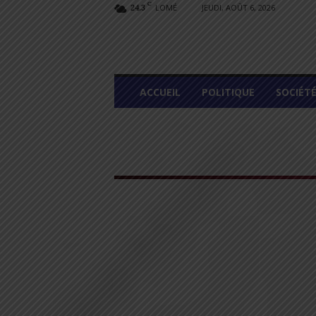
C
LOMÉ
JEUDI, AOÛT 6, 2026
24.3
L
ACCUEIL
POLITIQUE
SOCIÉT
O
M
E
G
R
A
P
H