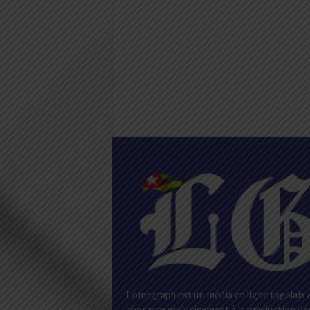
Lomegraph est un média en ligne togolais q
consacre exclusivement à la production de