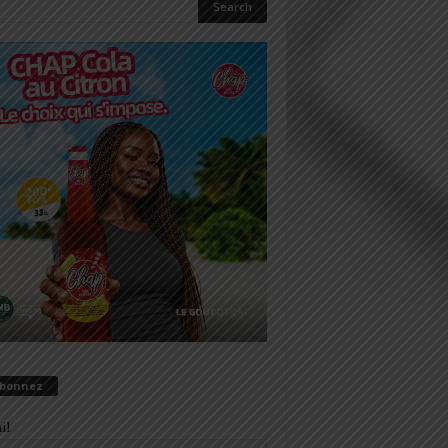
abonnez
il