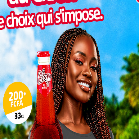
Inter
morc
Togo/
sonne
Togo/
liste
ESSAL
visit
SWED
maitr
L
3
10