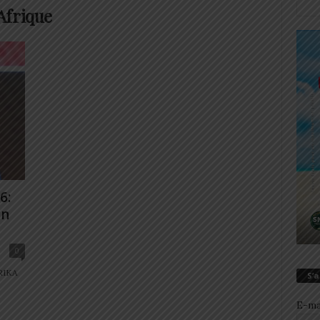
Afrique
6:
in
0
RIKA
S’
E-ma