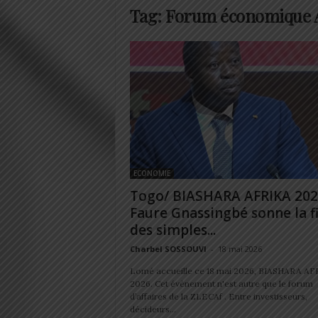
Tag: Forum économique 
ECONOMIE
Togo/ BIASHARA AFRIKA 202
Faure Gnassingbé sonne la f
des simples...
Charbel SOSSOUVI
-
18 mai 2026
Lomé accueille ce 18 mai 2026, BIASHARA AF
2026. Cet évènement n'est autre que le forum
d’affaires de la ZLECAf . Entre investisseurs,
décideurs...