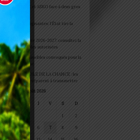
clubs CAF: ASCK et ASKO face à deux gros
eaux
 Boissons énergisantes: l’État tire la
tte d’alarme
 Rentrée scolaire 2026-2027: consultez la
 officielle des écoles autorisées
 2026 : les admissibles convoqués pour la
e médicale à Lomé
D+ Togo / ECOLE DE LA CHANCE : les
es-artisans se préparent à transmettre
août 2026
M
M
J
V
S
D
1
2
4
5
6
7
8
9
11
12
13
14
15
16