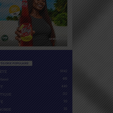
TÉGORIE POPULAIRE
1042
IÉTÉ
481
lassé
440
RT
212
ITIQUE
93
TÉ
55
NOMIE