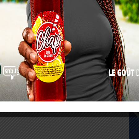
17
24
31
« Juil