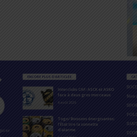
ENCORE PLUS D'ARTICLES
CA
SOC
Interclubs CAF: ASCK et ASKO
face à deux gros morceaux
Non c
6 août 2026
SPO
POL
Togo/ Boissons énergisantes:
SAN
l’État tire la sonnette
d’alarme
ui se
ECO
s