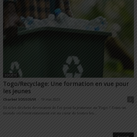
SOCIÉTÉ
Togo/Recyclage: Une formation en vue pour
les jeunes
Charbel SOSSOUVI
-
19 mai 2025
0
Et si les déchets devenaient de l’or pour la jeunesse au Togo ? Dans un
monde où l’environnement est au cœur de toutes les...