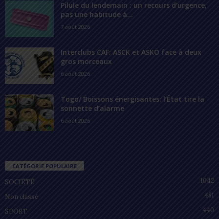
Pilule du lendemain : un recours d’urgence,
pas une habitude à...
7 août 2026
Interclubs CAF: ASCK et ASKO face à deux
gros morceaux
6 août 2026
Togo/ Boissons énergisantes: l’État tire la
sonnette d’alarme
6 août 2026
CATÉGORIE POPULAIRE
1042
SOCIÉTÉ
481
Non classé
440
SPORT