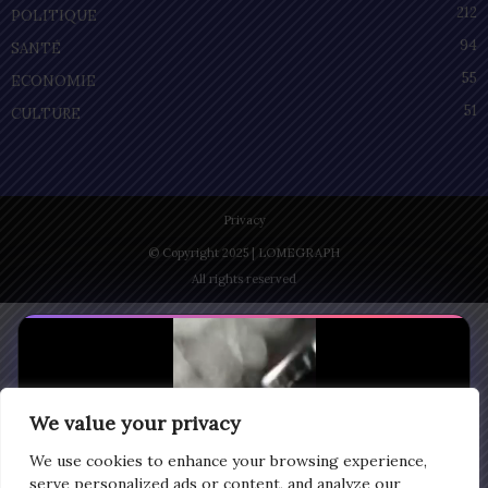
212
POLITIQUE
94
SANTÉ
55
ECONOMIE
51
CULTURE
Privacy
© Copyright 2025 | LOMEGRAPH
All rights reserved
We value your privacy
We use cookies to enhance your browsing experience,
serve personalized ads or content, and analyze our