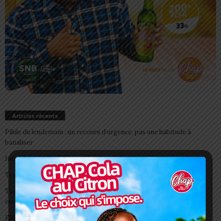
Articles récents
Pilule du lendemain : un recours d’urgence, pas une habitude à
banaliser
Interclubs CAF: ASCK et ASKO face à deux gros morceaux
Togo/ Boissons énergisantes: l’État tire la sonnette d’alarme
Togo/ Rentrée scolaire 2026-2027: consultez la liste officielle des
écoles autorisées
ESSAL 2026 : les admissibles convoqués pour la visite médicale à