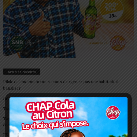
Articles récents
Pilule du lendemain : un recours d’urgence, pas une habitude à
banaliser
Interclubs CAF: ASCK et ASKO face à deux gros morceaux
Togo/ Boissons énergisantes: l’État tire la sonnette d’alarme
Togo/ Rentrée scolaire 2026-2027: consultez la liste officielle des
écoles autorisées
ESSAL 2026 : les admissibles convoqués pour la visite médicale à