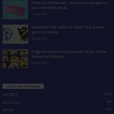
Pilule du lendemain : un recours d’urgence,
pas une habitude à...
7 août 2026
Interclubs CAF: ASCK et ASKO face à deux
gros morceaux
6 août 2026
Togo/ Boissons énergisantes: l’État tire la
sonnette d’alarme
6 août 2026
CATÉGORIE POPULAIRE
1042
SOCIÉTÉ
481
Non classé
440
SPORT