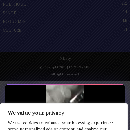
212
POLITIQUE
94
SANTÉ
55
ECONOMIE
51
CULTURE
Privacy
© Copyright 2025 | LOMEGRAPH
All rights reserved
We value your privacy
We use cookies to enhance your browsing experience,
serve personalized ads or content, and analyze our