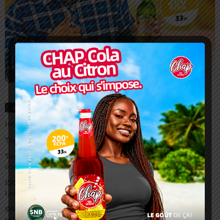
Articles récents
Interclubs CAF: ASCK et ASKO face à deux gros morceaux
Togo/ Boissons énergisantes: l’État tire la sonnette d’alarme
Togo/ Rentrée scolaire 2026-2027: consultez la liste officielle des
écoles autorisées
ESSAL 2026 : les admissibles convoqués pour la visite médicale à
Lomé
SWEDD+ Togo / ECOLE DE LA CHANCE : les maitres-artisans se
préparent à transmettre