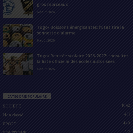
gros morceaux
6 août 2026
Togo/ Boissons énergisantes: l’État tire la
sonnette d’alarme
6 août 2026
Togo/ Rentrée scolaire 2026-2027: consultez
la liste officielle des écoles autorisées
4 août 2026
CATÉGORIE POPULAIRE
1042
SOCIÉTÉ
481
Non classé
440
SPORT
212
POLITIQUE