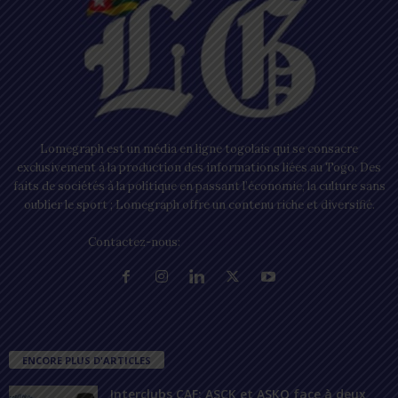
Lomegraph est un média en ligne togolais qui se consacre
exclusivement à la production des informations liées au Togo. Des
faits de sociétés à la politique en passant l’économie, la culture sans
oublier le sport ; Lomegraph offre un contenu riche et diversifié.
Contactez-nous:
contact@lomegraph.tg
ENCORE PLUS D'ARTICLES
Interclubs CAF: ASCK et ASKO face à deux