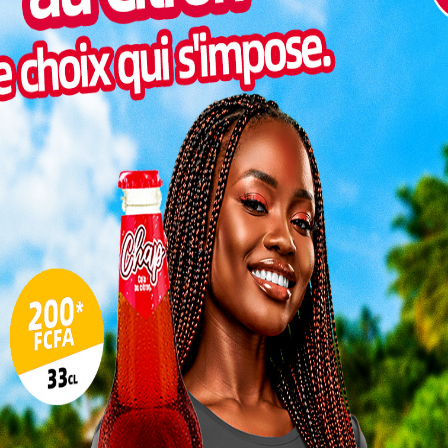
Pilul
une h
Inter
morc
Togo/
sonne
Togo/
liste
ESSAL
visit
L
3