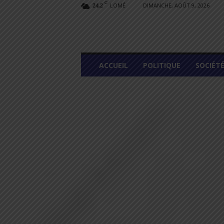
C
LOMÉ
DIMANCHE, AOÛT 9, 2026
24.2
L
ACCUEIL
POLITIQUE
SOCIÉT
O
M
E
G
R
A
P
H