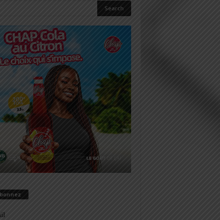
abonnez
il