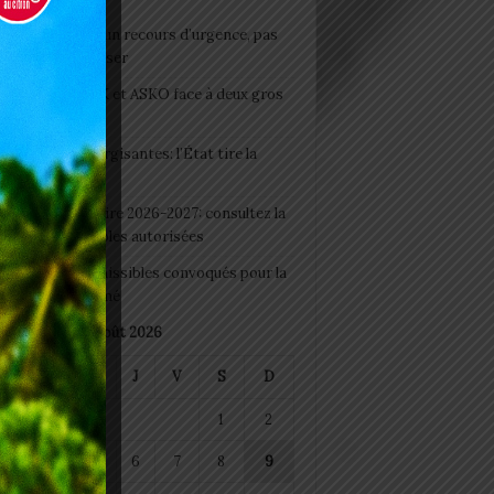
e du lendemain : un recours d’urgence, pas
abitude à banaliser
clubs CAF: ASCK et ASKO face à deux gros
eaux
 Boissons énergisantes: l’État tire la
tte d’alarme
 Rentrée scolaire 2026-2027: consultez la
 officielle des écoles autorisées
 2026 : les admissibles convoqués pour la
e médicale à Lomé
août 2026
M
M
J
V
S
D
1
2
4
5
6
7
8
9