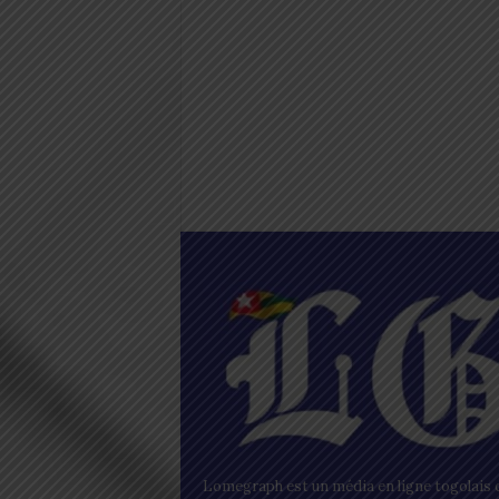
Lomegraph est un média en ligne togolais q