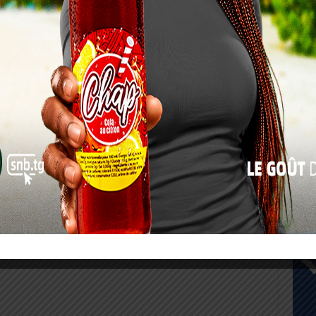
10
17
24
31
« Juil