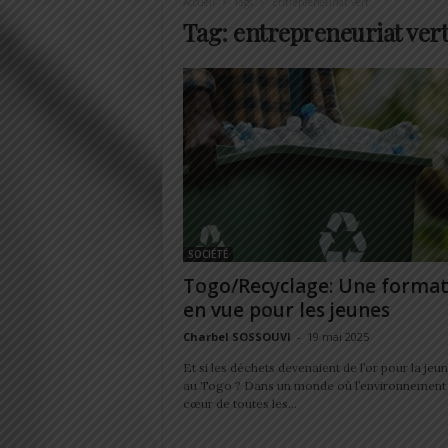
Accueil
Tags
Entrepreneuriat vert
Tag: entrepreneuriat ver
SOCIÉTÉ
Togo/Recyclage: Une format
en vue pour les jeunes
Charbel SOSSOUVI
-
19 mai 2025
Et si les déchets devenaient de l’or pour la jeu
au Togo ? Dans un monde où l’environnement 
cœur de toutes les...