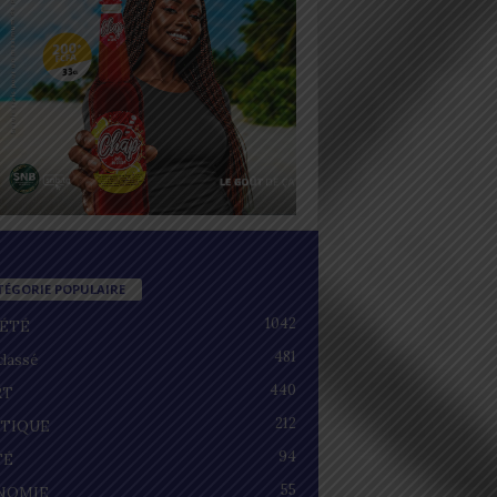
TÉGORIE POPULAIRE
1042
IÉTÉ
481
lassé
440
RT
212
ITIQUE
94
TÉ
55
NOMIE