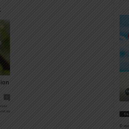
t
ion
0
nesse
est au
S’
E-ma